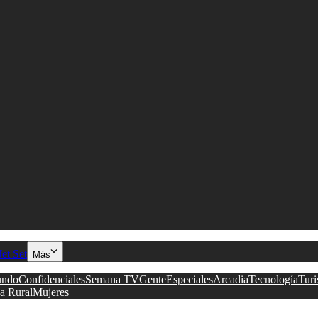
Jet Set
Más
ndo
Confidenciales
Semana TV
Gente
Especiales
Arcadia
Tecnología
Tur
a Rural
Mujeres