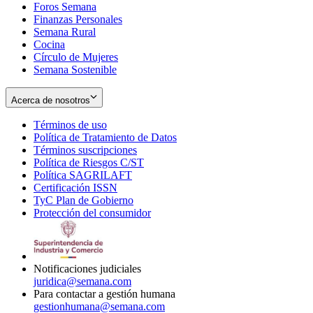
Foros Semana
window
Finanzas Personales
Semana Rural
Cocina
Círculo de Mujeres
Semana Sostenible
Acerca de nosotros
Términos de uso
Opens
Política de Tratamiento de Datos
in
Opens
Términos suscripciones
new
Opens
in
Política de Riesgos C/ST
window
in
Opens
new
Política SAGRILAFT
Opens
new
in
window
Certificación ISSN
Opens
in
window
new
TyC Plan de Gobierno
in
new
Opens
window
Protección del consumidor
new
window
in
Opens
window
new
in
window
new
window
Notificaciones judiciales
juridica@semana.com
Para contactar a gestión humana
gestionhumana@semana.com