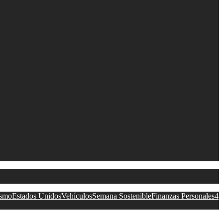
ismo
Estados Unidos
Vehículos
Semana Sostenible
Finanzas Personales
4