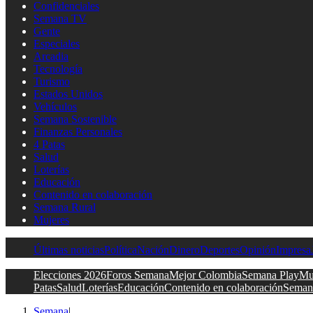
Confidenciales
Semana TV
Gente
Especiales
Arcadia
Tecnología
Turismo
Estados Unidos
Vehículos
Semana Sostenible
Finanzas Personales
4 Patas
Salud
Loterías
Educación
Contenido en colaboración
Semana Rural
Mujeres
Últimas noticias
Política
Nación
Dinero
Deportes
Opinión
Impresa
Elecciones 2026
Foros Semana
Mejor Colombia
Semana Play
Mu
Patas
Salud
Loterías
Educación
Contenido en colaboración
Seman
Semana
|