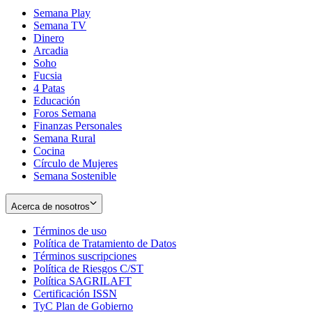
Semana Play
Semana TV
Dinero
Arcadia
Soho
Opens
Fucsia
in
Opens
4 Patas
new
in
Educación
window
new
Foros Semana
window
Finanzas Personales
Semana Rural
Cocina
Círculo de Mujeres
Semana Sostenible
Acerca de nosotros
Términos de uso
Opens
Política de Tratamiento de Datos
in
Opens
Términos suscripciones
new
Opens
in
Política de Riesgos C/ST
window
in
Opens
new
Política SAGRILAFT
Opens
new
in
window
Certificación ISSN
Opens
in
window
new
TyC Plan de Gobierno
in
new
Opens
window