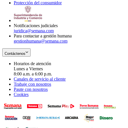
Protección del consumidor
new
window
in
Opens
window
new
in
window
new
window
Notificaciones judiciales
juridica@semana.com
Para contactar a gestión humana
gestionhumana@semana.com
Contáctenos
Horarios de atención
Lunes a Viernes
8:00 a.m. a 6:00 p.m.
Canales de servicio al cliente
Trabaje con nosotros
Paute con nosotros
Cookies