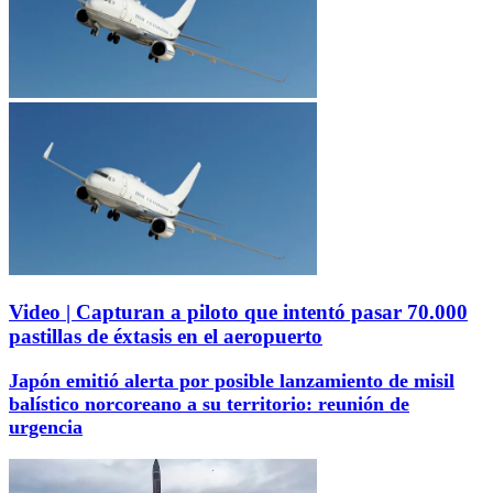
Video | Capturan a piloto que intentó pasar 70.000
pastillas de éxtasis en el aeropuerto
Japón emitió alerta por posible lanzamiento de misil
balístico norcoreano a su territorio: reunión de
urgencia