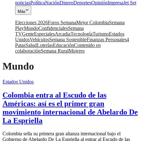
noticias
Política
Nación
Dinero
Deportes
Opinión
Impresa
Jet Set
Más
Elecciones 2026
Foros Semana
Mejor Colombia
Semana
Play
Mundo
Confidenciales
Semana
TV
Gente
Especiales
Arcadia
Tecnología
Turismo
Estados
Unidos
Vehículos
Semana Sostenible
Finanzas Personales
4
Patas
Salud
Loterías
Educación
Contenido en
colaboración
Semana Rural
Mujeres
Mundo
Estados Unidos
Colombia entra al Escudo de las
Américas: así es el primer gran
movimiento internacional de Abelardo De
La Espriella
Colombia sella su primera gran alianza internacional bajo el
Gobierno de Abelardo De La Espriella al entrar al Escudo de las