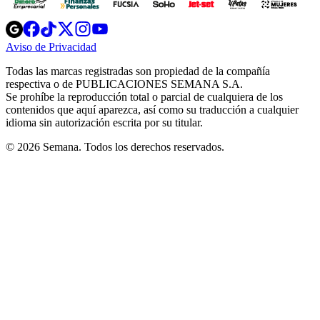
Opens
Opens
Opens
Opens
Opens
in
in
in
in
in
Aviso de Privacidad
Opens
new
new
new
new
new
in
window
window
window
window
window
Todas las marcas registradas son propiedad de la compañía
new
respectiva o de PUBLICACIONES SEMANA S.A.
window
Se prohíbe la reproducción total o parcial de cualquiera de los
contenidos que aquí aparezca, así como su traducción a cualquier
idioma sin autorización escrita por su titular.
© 2026 Semana. Todos los derechos reservados.