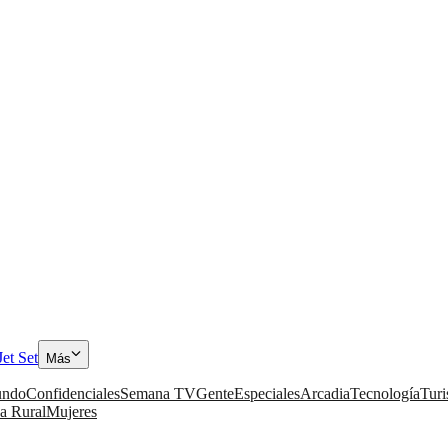
Jet Set
Más
ndo
Confidenciales
Semana TV
Gente
Especiales
Arcadia
Tecnología
Tur
a Rural
Mujeres