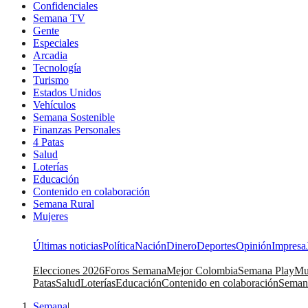
Confidenciales
Semana TV
Gente
Especiales
Arcadia
Tecnología
Turismo
Estados Unidos
Vehículos
Semana Sostenible
Finanzas Personales
4 Patas
Salud
Loterías
Educación
Contenido en colaboración
Semana Rural
Mujeres
Últimas noticias
Política
Nación
Dinero
Deportes
Opinión
Impresa
Elecciones 2026
Foros Semana
Mejor Colombia
Semana Play
Mu
Patas
Salud
Loterías
Educación
Contenido en colaboración
Seman
Semana
|