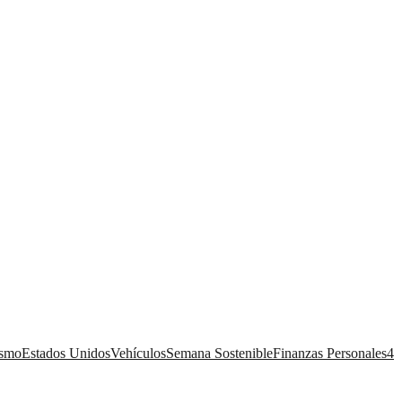
ismo
Estados Unidos
Vehículos
Semana Sostenible
Finanzas Personales
4