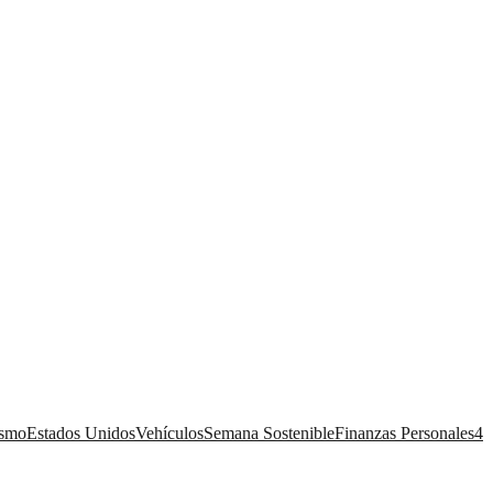
ismo
Estados Unidos
Vehículos
Semana Sostenible
Finanzas Personales
4