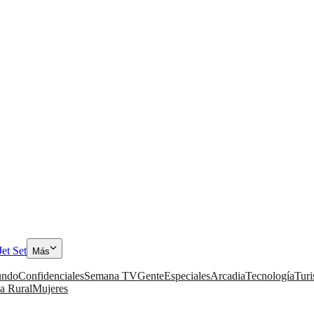
Jet Set
Más
ndo
Confidenciales
Semana TV
Gente
Especiales
Arcadia
Tecnología
Tur
a Rural
Mujeres