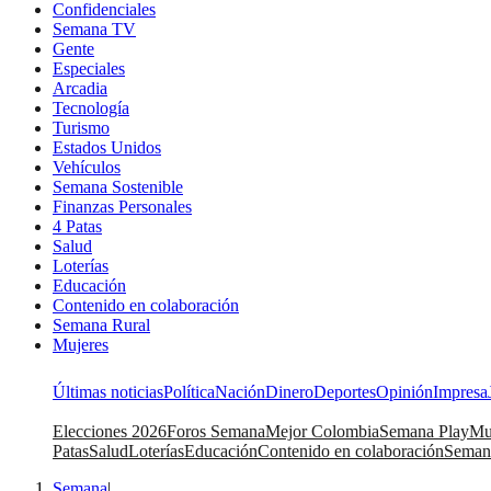
Confidenciales
Semana TV
Gente
Especiales
Arcadia
Tecnología
Turismo
Estados Unidos
Vehículos
Semana Sostenible
Finanzas Personales
4 Patas
Salud
Loterías
Educación
Contenido en colaboración
Semana Rural
Mujeres
Últimas noticias
Política
Nación
Dinero
Deportes
Opinión
Impresa
Elecciones 2026
Foros Semana
Mejor Colombia
Semana Play
Mu
Patas
Salud
Loterías
Educación
Contenido en colaboración
Seman
Semana
|