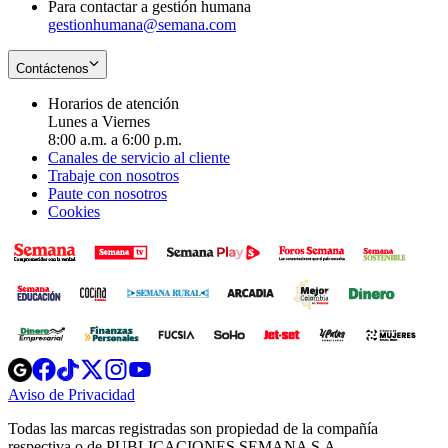
Para contactar a gestión humana
gestionhumana@semana.com
Contáctenos
Horarios de atención
Lunes a Viernes
8:00 a.m. a 6:00 p.m.
Canales de servicio al cliente
Trabaje con nosotros
Paute con nosotros
Cookies
Opens
Opens
Opens
Opens
Opens
in
in
in
in
in
Aviso de Privacidad
Opens
new
new
new
new
new
in
window
window
window
window
window
Todas las marcas registradas son propiedad de la compañía
new
respectiva o de PUBLICACIONES SEMANA S.A.