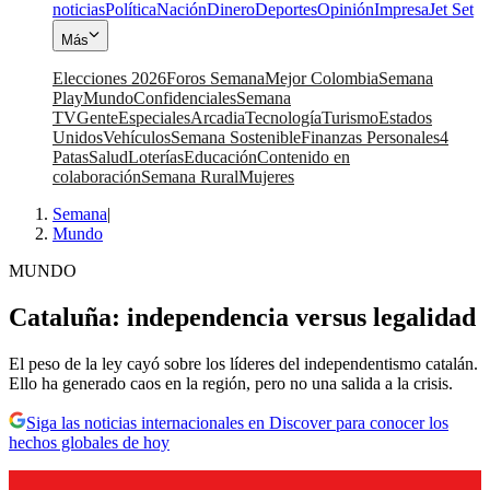
noticias
Política
Nación
Dinero
Deportes
Opinión
Impresa
Jet Set
Más
Elecciones 2026
Foros Semana
Mejor Colombia
Semana
Play
Mundo
Confidenciales
Semana
TV
Gente
Especiales
Arcadia
Tecnología
Turismo
Estados
Unidos
Vehículos
Semana Sostenible
Finanzas Personales
4
Patas
Salud
Loterías
Educación
Contenido en
colaboración
Semana Rural
Mujeres
Semana
|
Mundo
MUNDO
Cataluña: independencia versus legalidad
El peso de la ley cayó sobre los líderes del independentismo catalán.
Ello ha generado caos en la región, pero no una salida a la crisis.
Siga las noticias internacionales en Discover para conocer los
hechos globales de hoy