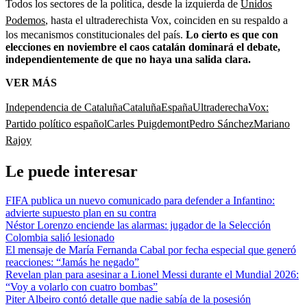
Todos los sectores de la política, desde la izquierda de
Unidos
Podemos
, hasta el ultraderechista Vox, coinciden en su respaldo a
los mecanismos constitucionales del país.
Lo cierto es que con
elecciones en noviembre el caos catalán dominará el debate,
independientemente de que no haya una salida clara.
VER MÁS
Independencia de Cataluña
Cataluña
España
Ultraderecha
Vox:
Partido político español
Carles Puigdemont
Pedro Sánchez
Mariano
Rajoy
Le puede interesar
FIFA publica un nuevo comunicado para defender a Infantino:
advierte supuesto plan en su contra
Néstor Lorenzo enciende las alarmas: jugador de la Selección
Colombia salió lesionado
El mensaje de María Fernanda Cabal por fecha especial que generó
reacciones: “Jamás he negado”
Revelan plan para asesinar a Lionel Messi durante el Mundial 2026:
“Voy a volarlo con cuatro bombas”
Piter Albeiro contó detalle que nadie sabía de la posesión