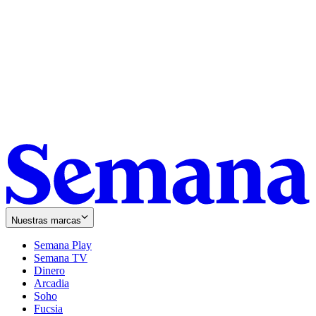
Nuestras marcas
Semana Play
Semana TV
Dinero
Arcadia
Soho
Opens
Fucsia
in
Opens