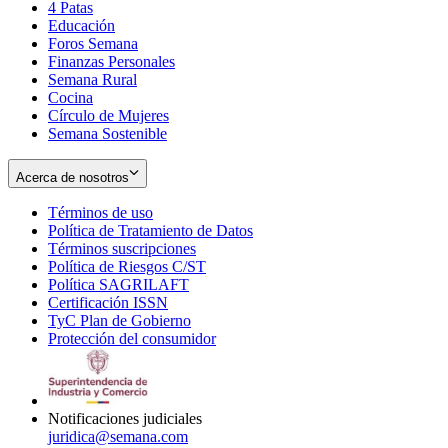
4 Patas
new
in
Educación
window
new
Foros Semana
window
Finanzas Personales
Semana Rural
Cocina
Círculo de Mujeres
Semana Sostenible
Acerca de nosotros
Términos de uso
Opens
Política de Tratamiento de Datos
in
Opens
Términos suscripciones
new
Opens
in
Política de Riesgos C/ST
window
in
Opens
new
Política SAGRILAFT
Opens
new
in
window
Certificación ISSN
Opens
in
window
new
TyC Plan de Gobierno
in
new
Opens
window
Protección del consumidor
new
window
in
Opens
window
new
in
window
new
window
Notificaciones judiciales
juridica@semana.com