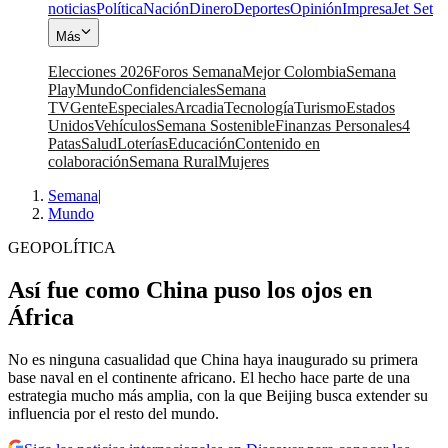
noticias
Política
Nación
Dinero
Deportes
Opinión
Impresa
Jet Set
Más
Elecciones 2026
Foros Semana
Mejor Colombia
Semana
Play
Mundo
Confidenciales
Semana
TV
Gente
Especiales
Arcadia
Tecnología
Turismo
Estados
Unidos
Vehículos
Semana Sostenible
Finanzas Personales
4
Patas
Salud
Loterías
Educación
Contenido en
colaboración
Semana Rural
Mujeres
Semana
|
Mundo
GEOPOLÍTICA
Así fue como China puso los ojos en
África
No es ninguna casualidad que China haya inaugurado su primera
base naval en el continente africano. El hecho hace parte de una
estrategia mucho más amplia, con la que Beijing busca extender su
influencia por el resto del mundo.