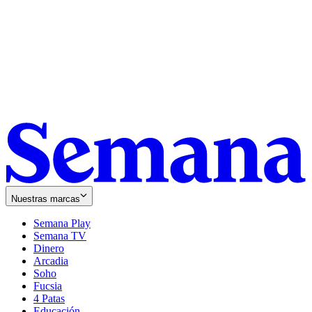
Nuestras marcas
Semana Play
Semana TV
Dinero
Arcadia
Soho
Opens
Fucsia
in
Opens
4 Patas
new
in
Educación
window
new