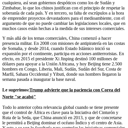
cualquiera, así sean gobiernos despóticos como los de Sudán y
Zimbabue, lo que los chinos justifican con el principio de respetar la
soberanía de cada país. Y en tercero, su falta de escrúpulos a la hora
de emprender proyectos devastadores para el medioambiente, con el
argumento de que no puede cambiar las legislaciones locales, que en
muchos casos están hechas a la medida de sus intereses comerciales.
Y más allá de los temas comerciales, China comenzó a hacer
presencia militar. En 2008 con misiones de antipiratería en las costas
de Somalia, y desde 2014, cuando Estado Islámico inició su
expansión por el continente, participa en acciones antiterroristas. En
efecto, en 2015 el presidente Xi Jinping destinó 100 millones de
dólares para apoyar a la Unión Africana, y hoy Beijing tiene 2.500
hombres en Congo, Liberia, Mali, Sudán, Sudán del Sur, Costa de
Marfil, Sahara Occidental y Yibuti, donde sus hombres llegaron la
semana pasada a inaugurar la base naval.
Le sugerimos:
Trump advierte que la paciencia con Corea del
Norte "se acabó"
Todo lo anterior cobra relevancia global cuando se tiene presente
que el control de África es clave para la Iniciativa del Cinturón y
Ruta de la Seda, que China anunció en 2013, y que de concretarse
le permitirá a Beijing dominar el océano Índico y el centro de Asia.
Y esto a su vez lo facultaría para controlar las iniciativas comerciales