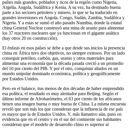
países más grandes, poblados y ricos de la región como Nigeria,
Argelia, Angola, Sudáfrica y Kenia. A su vez, ha destinado buena
parte a los sectores petrolero y minero, lo que se ha traducido en
grandes inversiones en Angola, Congo, Sudán, Zambia, Sudáfrica y
Nigeria. Y a estas se sumó el año pasado Namibia, donde la estatal
china General Nuclear construyó una mina de uranio para alimentar
los 37 reactores nucleares que ya funcionan en el gigante asiático
(hay otros 20 en construcción).
El énfasis en esos países se debe a que desde sus inicios la presencia
china en África tuvo dos objetivos, no siempre exitosos. Por un lado
conseguir petróleo, carbón, gas, uranio y otros materiales para
alimentar una economía que la década pasada creció a un promedio
del 10 por ciento del PIB. Y por el otro, conquistar aliados en un
mundo unipolar dominado económica, política y geográficamente
por Estados Unidos.
Pero en el balance, tras menos de dos décadas de haber emprendido
esa política, el resultado es muy alentador para Beijing. Según el
último informe de Afrobarómetro, el 63 por ciento de los africanos
tienen una imagen buena o muy buena de China. La misma encuesta
reveló que son más los que consideran que la influencia de ese país
es mayor que la de Estados Unidos. Y, más llamativo aún, puso en
evidencia que en el centro y en el sur del continente sus habitantes
consideran que el modelo de desarrollo chino es superior al