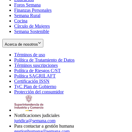
Foros Semana
window
Finanzas Personales
Semana Rural
Cocina
Círculo de Mujeres
Semana Sostenible
Acerca de nosotros
Términos de uso
Opens
Política de Tratamiento de Datos
in
Opens
Términos suscripciones
new
Opens
in
Política de Riesgos C/ST
window
in
Opens
new
Política SAGRILAFT
Opens
new
in
window
Certificación ISSN
Opens
in
window
new
TyC Plan de Gobierno
in
new
Opens
window
Protección del consumidor
new
window
in
Opens
window
new
in
window
new
window
Notificaciones judiciales
juridica@semana.com
Para contactar a gestión humana
gestionhumana@semana.com