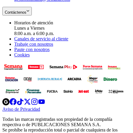
Contáctenos
Horarios de atención
Lunes a Viernes
8:00 a.m. a 6:00 p.m.
Canales de servicio al cliente
Trabaje con nosotros
Paute con nosotros
Cookies
Opens
Opens
Opens
Opens
Opens
in
in
in
in
in
Aviso de Privacidad
Opens
new
new
new
new
new
in
window
window
window
window
window
Todas las marcas registradas son propiedad de la compañía
new
respectiva o de PUBLICACIONES SEMANA S.A.
window
Se prohíbe la reproducción total o parcial de cualquiera de los