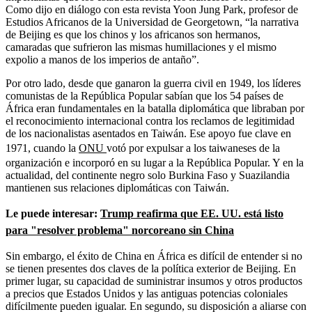
Como dijo en diálogo con esta revista Yoon Jung Park, profesor de
Estudios Africanos de la Universidad de Georgetown, “la narrativa
de Beijing es que los chinos y los africanos son hermanos,
camaradas que sufrieron las mismas humillaciones y el mismo
expolio a manos de los imperios de antaño”.
Por otro lado, desde que ganaron la guerra civil en 1949, los líderes
comunistas de la República Popular sabían que los 54 países de
África eran fundamentales en la batalla diplomática que libraban por
el reconocimiento internacional contra los reclamos de legitimidad
de los nacionalistas asentados en Taiwán. Ese apoyo fue clave en
1971, cuando la
ONU
votó por expulsar a los taiwaneses de la
organización e incorporó en su lugar a la República Popular. Y en la
actualidad, del continente negro solo Burkina Faso y Suazilandia
mantienen sus relaciones diplomáticas con Taiwán.
Le puede interesar:
Trump reafirma que EE. UU. está listo
para "resolver problema" norcoreano sin China
Sin embargo, el éxito de China en África es difícil de entender si no
se tienen presentes dos claves de la política exterior de Beijing. En
primer lugar, su capacidad de suministrar insumos y otros productos
a precios que Estados Unidos y las antiguas potencias coloniales
difícilmente pueden igualar. En segundo, su disposición a aliarse con