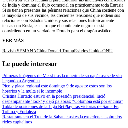
de India y dominar el flujo comercial en prácticamente toda Eurasia.
Si se tienen presentes las pésimas relaciones que China sostiene con
la mayoría de sus vecinos, las crecientes tensiones que rodean sus
relaciones con Estados Unidos y sus relaciones históricamente
tensas con Rusia, es claro que el continente negro se está
convirtiendo en un verdadero Dorado para el dragón asiático.
VER MÁS
Revista SEMANA
China
Donald Trump
Estados Unidos
ONU
Le puede interesar
Primeras imágenes de Messi tras la muerte de su papá: así se le vio
llegando a Argentina
Pico y placa regional este domingo 9 de agosto: estos son los
horarios y la multa si lo incumple
Cristina Hurtado estuvo en la posesión presidencial, lució
despampanante ‘look’ y dejó palabras: “Colombia está por encima”
Tabla de posiciones de la Liga BetPlay tras victorias de Santa Fe,
Tolima y Fortaleza
Restaurante en el Tren de la Sabana: así es la experiencia sobre los
rieles capitalinos