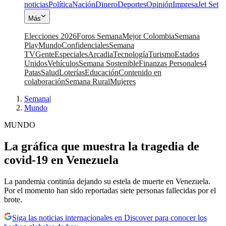
noticias
Política
Nación
Dinero
Deportes
Opinión
Impresa
Jet Set
Más
Elecciones 2026
Foros Semana
Mejor Colombia
Semana
Play
Mundo
Confidenciales
Semana
TV
Gente
Especiales
Arcadia
Tecnología
Turismo
Estados
Unidos
Vehículos
Semana Sostenible
Finanzas Personales
4
Patas
Salud
Loterías
Educación
Contenido en
colaboración
Semana Rural
Mujeres
Semana
|
Mundo
MUNDO
La gráfica que muestra la tragedia de
covid-19 en Venezuela
La pandemia continúa dejando su estela de muerte en Venezuela.
Por el momento han sido reportadas siete personas fallecidas por el
brote.
Siga las noticias internacionales en Discover para conocer los