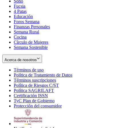
Soho
Opens
Fucsia
in
Opens
4 Patas
new
in
Educación
window
new
Foros Semana
window
Finanzas Personales
Semana Rural
Cocina
Círculo de Mujeres
Semana Sostenible
Acerca de nosotros
Términos de uso
Opens
Política de Tratamiento de Datos
in
Opens
Términos suscripciones
new
Opens
in
Política de Riesgos C/ST
window
in
Opens
new
Política SAGRILAFT
Opens
new
in
window
Certificación ISSN
Opens
in
window
new
TyC Plan de Gobierno
in
new
Opens
window
Protección del consumidor
new
window
in
Opens
window
new
in
window
new
window