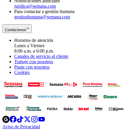
Notificaciones judiciales
juridica@semana.com
Para contactar a gestión humana
gestionhumana@semana.com
Contáctenos
Horarios de atención
Lunes a Viernes
8:00 a.m. a 6:00 p.m.
Canales de servicio al cliente
Trabaje con nosotros
Paute con nosotros
Cookies
Opens
Opens
Opens
Opens
Opens
in
in
in
in
in
Aviso de Privacidad
Opens
new
new
new
new
new
in