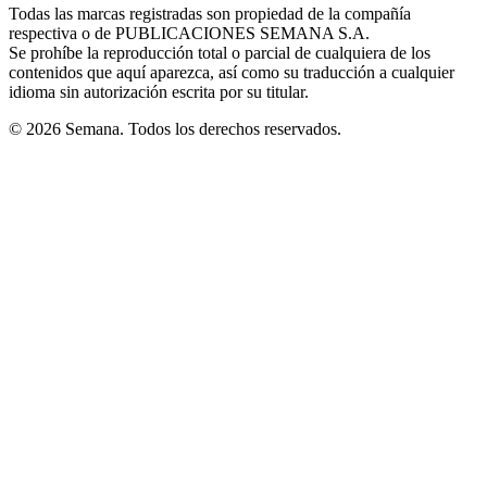
window
window
window
window
window
Todas las marcas registradas son propiedad de la compañía
new
respectiva o de PUBLICACIONES SEMANA S.A.
window
Se prohíbe la reproducción total o parcial de cualquiera de los
contenidos que aquí aparezca, así como su traducción a cualquier
idioma sin autorización escrita por su titular.
© 2026 Semana. Todos los derechos reservados.