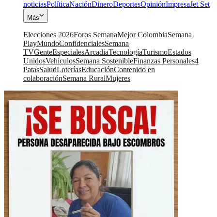
noticias
Política
Nación
Dinero
Deportes
Opinión
Impresa
Jet Set
Más
Elecciones 2026
Foros Semana
Mejor Colombia
Semana
Play
Mundo
Confidenciales
Semana
TV
Gente
Especiales
Arcadia
Tecnología
Turismo
Estados
Unidos
Vehículos
Semana Sostenible
Finanzas Personales
4
Patas
Salud
Loterías
Educación
Contenido en
colaboración
Semana Rural
Mujeres