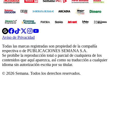
Opens
Opens
Opens
Opens
Opens
in
in
in
in
in
Aviso de Privacidad
Opens
new
new
new
new
new
in
window
window
window
window
window
Todas las marcas registradas son propiedad de la compañía
new
respectiva o de PUBLICACIONES SEMANA S.A.
window
Se prohíbe la reproducción total o parcial de cualquiera de los
contenidos que aquí aparezca, así como su traducción a cualquier
idioma sin autorización escrita por su titular.
© 2026 Semana. Todos los derechos reservados.