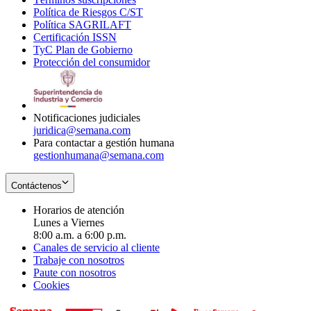
Política de Riesgos C/ST
window
in
Opens
new
Política SAGRILAFT
Opens
new
in
window
Certificación ISSN
Opens
in
window
new
TyC Plan de Gobierno
in
new
Opens
window
Protección del consumidor
new
window
in
Opens
window
new
in
window
new
window
Notificaciones judiciales
juridica@semana.com
Para contactar a gestión humana
gestionhumana@semana.com
Contáctenos
Horarios de atención
Lunes a Viernes
8:00 a.m. a 6:00 p.m.
Canales de servicio al cliente
Trabaje con nosotros
Paute con nosotros
Cookies