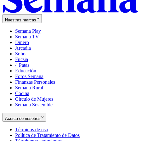
Nuestras marcas
Semana Play
Semana TV
Dinero
Arcadia
Soho
Opens
Fucsia
in
Opens
4 Patas
new
in
Educación
window
new
Foros Semana
window
Finanzas Personales
Semana Rural
Cocina
Círculo de Mujeres
Semana Sostenible
Acerca de nosotros
Términos de uso
Opens
Política de Tratamiento de Datos
in
Opens
Términos suscripciones
new
Opens
in