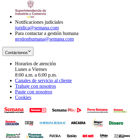
window
new
in
window
new
window
Notificaciones judiciales
juridica@semana.com
Para contactar a gestión humana
gestionhumana@semana.com
Contáctenos
Horarios de atención
Lunes a Viernes
8:00 a.m. a 6:00 p.m.
Canales de servicio al cliente
Trabaje con nosotros
Paute con nosotros
Cookies