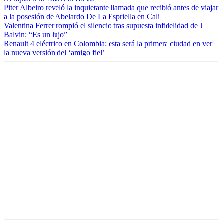
Piter Albeiro reveló la inquietante llamada que recibió antes de viajar
a la posesión de Abelardo De La Espriella en Cali
Valentina Ferrer rompió el silencio tras supuesta infidelidad de J
Balvin: “Es un lujo”
Renault 4 eléctrico en Colombia: esta será la primera ciudad en ver
la nueva versión del ‘amigo fiel’