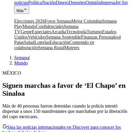
noticias
Política
Nación
Dinero
Deportes
Opinión
Impresa
Jet Set
Más
Elecciones 2026
Foros Semana
Mejor Colombia
Semana
Play
Mundo
Confidenciales
Semana
TV
Gente
Especiales
Arcadia
Tecnología
Turismo
Estados
Unidos
Vehículos
Semana Sostenible
Finanzas Personales
4
Patas
Salud
Loterías
Educación
Contenido en
colaboración
Semana Rural
Mujeres
Semana
|
Mundo
MÉXICO
Siguen marchas a favor de ‘El Chapo’ en
Sinaloa
Más de 40 personas fueron detenidas cuando la policía intentó
dispersar a unos 150 manifestantes que marchaban por la liberación
del capo mexicano.
Siga las noticias internacionales en Discover para conocer los