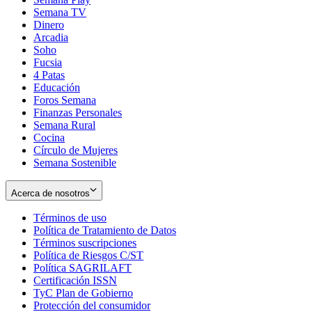
Semana TV
Dinero
Arcadia
Soho
Opens
Fucsia
in
Opens
4 Patas
new
in
Educación
window
new
Foros Semana
window
Finanzas Personales
Semana Rural
Cocina
Círculo de Mujeres
Semana Sostenible
Acerca de nosotros
Términos de uso
Opens
Política de Tratamiento de Datos
in
Opens
Términos suscripciones
new
Opens
in
Política de Riesgos C/ST
window
in
Opens
new
Política SAGRILAFT
Opens
new
in
window
Certificación ISSN
Opens
in
window
new
TyC Plan de Gobierno
in
new
Opens
window
Protección del consumidor
new
window
in
Opens