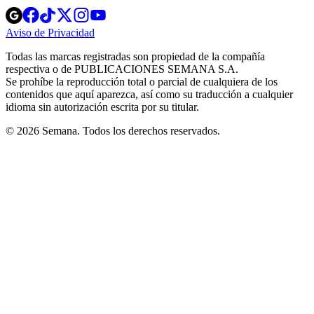
Opens
Opens
Opens
Opens
Opens
in
in
in
in
in
Aviso de Privacidad
Opens
new
new
new
new
new
in
window
window
window
window
window
Todas las marcas registradas son propiedad de la compañía
new
respectiva o de PUBLICACIONES SEMANA S.A.
window
Se prohíbe la reproducción total o parcial de cualquiera de los
contenidos que aquí aparezca, así como su traducción a cualquier
idioma sin autorización escrita por su titular.
© 2026 Semana. Todos los derechos reservados.