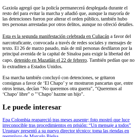
Gaxiola agregó que la policía permanecerá desplegada durante el
resto del para evitar la marcha y añadió que, aunque la mayoría de
las detenciones fueron por alterar el orden público, también hubo
tres personas arrestadas por otros delitos, aunque no ofreció detalles.
Esta es la segunda manifestación celebrada en Culiacán
a favor del
narcotraficante, convocada a través de redes sociales y mensajes de
texto. El 26 de marzo pasado, más de mil personas desfilaron por la
principal avenida de la capital de Sinaloa para exigir la libertad del
capo,
detenido en Mazatlán el 22 de febrero
. También pedían que no
lo extraditen a Estados Unidos.
Esa marcha también concluyó con detenciones, se gritaron
consignas a favor de ‘El Chapo’ y se mostraron pancartas que, entre
otros lemas, decían "No queremos otra guerra", "Queremos al
‘Chapo’ libre" o "’Chapo’ hazme un hijo".
Le puede interesar
Epa Colombia reapareció tras meses ausente; foto mostró que luce
irreconocible tras procedimientos en prisión: “Un mensaje a todos”
Uruguay presentó a su nuevo director técnico: toma las riendas en
reemplazo de Marcelo Bielsa