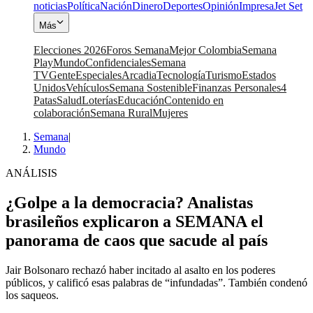
noticias
Política
Nación
Dinero
Deportes
Opinión
Impresa
Jet Set
Más
Elecciones 2026
Foros Semana
Mejor Colombia
Semana
Play
Mundo
Confidenciales
Semana
TV
Gente
Especiales
Arcadia
Tecnología
Turismo
Estados
Unidos
Vehículos
Semana Sostenible
Finanzas Personales
4
Patas
Salud
Loterías
Educación
Contenido en
colaboración
Semana Rural
Mujeres
Semana
|
Mundo
ANÁLISIS
¿Golpe a la democracia? Analistas
brasileños explicaron a SEMANA el
panorama de caos que sacude al país
Jair Bolsonaro rechazó haber incitado al asalto en los poderes
públicos, y calificó esas palabras de “infundadas”. También condenó
los saqueos.