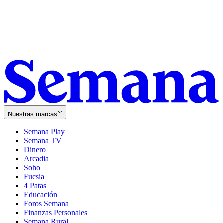
Nuestras marcas
Semana Play
Semana TV
Dinero
Arcadia
Soho
Opens
Fucsia
in
Opens
4 Patas
new
in
Educación
window
new
Foros Semana
window
Finanzas Personales
Semana Rural