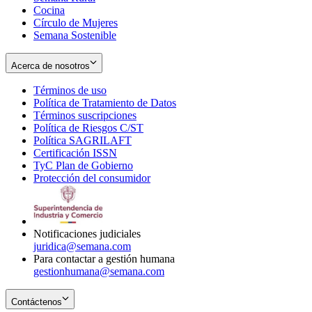
Cocina
Círculo de Mujeres
Semana Sostenible
Acerca de nosotros
Términos de uso
Opens
Política de Tratamiento de Datos
in
Opens
Términos suscripciones
new
Opens
in
Política de Riesgos C/ST
window
in
Opens
new
Política SAGRILAFT
Opens
new
in
window
Certificación ISSN
Opens
in
window
new
TyC Plan de Gobierno
in
new
Opens
window
Protección del consumidor
new
window
in
Opens
window
new
in
window
new
window
Notificaciones judiciales
juridica@semana.com
Para contactar a gestión humana
gestionhumana@semana.com
Contáctenos