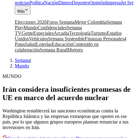
noticias
Política
Nación
Dinero
Deportes
Opinión
Impresa
Jet Set
Más
Elecciones 2026
Foros Semana
Mejor Colombia
Semana
Play
Mundo
Confidenciales
Semana
TV
Gente
Especiales
Arcadia
Tecnología
Turismo
Estados
Unidos
Vehículos
Semana Sostenible
Finanzas Personales
4
Patas
Salud
Loterías
Educación
Contenido en
colaboración
Semana Rural
Mujeres
Semana
|
Mundo
MUNDO
Irán considera insuficientes promesas de
UE en marco del acuerdo nuclear
Washington restablecerá las sanciones económicas contra la
República Islámica y las empresas extranjeras que operen en ese
país, por lo que algunos grupos europeos planean renunciar a sus
inversiones en Irán.