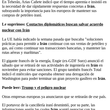
En Teherán, Arias Cañete indicó que el tiempo apremia e insistió en
la necesidad de dar rápidamente respuestas concretas a
Irán
,
subrayando la importancia para los europeos de mantener sus
compras de petróleo iraní.
Le sugerimos:
Contactos diplomáticos buscan salvar acuerdo
nuclear con Irán
La UE había indicado la semana pasada que buscaba "soluciones
prácticas para permitir a
Irán
continuar con sus ventas de petróleo y
gas, así como continuar sus transacciones bancarias, y mantener las
rutas aéreas y marítimas".
El gigante francés de la energía, Engie (ex-GDF Suez) anunció el
sábado que se retirará de sus actividades de ingeniería en
Irán
en
noviembre para evitar sanciones. El grupo también francés Total
indicó el miércoles que esperaba obtener una derogación de
Washington para poder terminar un gran proyecto gasífero en
Irán
.
Puede leer:
Trump y el peligro nuclear
Otras empresas europeas ya anunciaron que se retirarán de ese país.
El portavoz de la cancillería iraní desmintió, por su parte, las
informaciones según las cuales
Irán
aceptó negociar con los