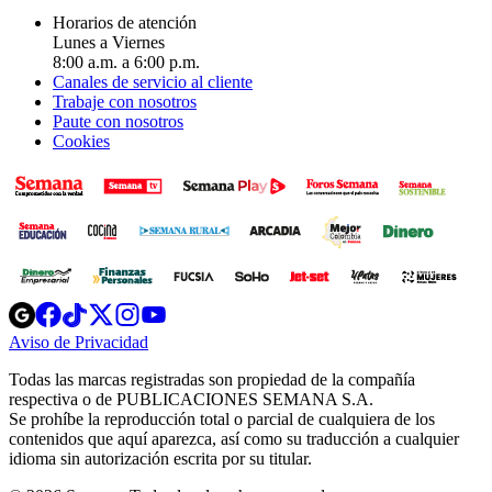
Horarios de atención
Lunes a Viernes
8:00 a.m. a 6:00 p.m.
Canales de servicio al cliente
Trabaje con nosotros
Paute con nosotros
Cookies
Opens
Opens
Opens
Opens
Opens
in
in
in
in
in
Aviso de Privacidad
Opens
new
new
new
new
new
in
window
window
window
window
window
Todas las marcas registradas son propiedad de la compañía
new
respectiva o de PUBLICACIONES SEMANA S.A.
window
Se prohíbe la reproducción total o parcial de cualquiera de los
contenidos que aquí aparezca, así como su traducción a cualquier
idioma sin autorización escrita por su titular.