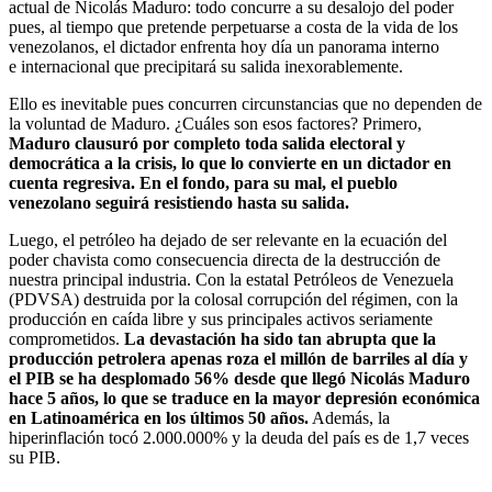
actual de Nicolás Maduro: todo concurre a su desalojo del poder
pues, al tiempo que pretende perpetuarse a costa de la vida de los
venezolanos, el dictador enfrenta hoy día un panorama interno
e internacional que precipitará su salida inexorablemente.
Ello es inevitable pues concurren circunstancias que no dependen de
la voluntad de Maduro. ¿Cuáles son esos factores? Primero,
Maduro clausuró por completo toda salida electoral y
democrática a la crisis, lo que lo convierte en un dictador en
cuenta regresiva. En el fondo, para su mal, el pueblo
venezolano seguirá resistiendo hasta su salida.
Luego, el petróleo ha dejado de ser relevante en la ecuación del
poder chavista como consecuencia directa de la destrucción de
nuestra principal industria. Con la estatal Petróleos de Venezuela
(PDVSA) destruida por la colosal corrupción del régimen, con la
producción en caída libre y sus principales activos seriamente
comprometidos.
La devastación ha sido tan abrupta que la
producción petrolera apenas roza el millón de barriles al día y
el PIB se ha desplomado 56% desde que llegó Nicolás Maduro
hace 5 años, lo que se traduce en la mayor depresión económica
en Latinoamérica en los últimos 50 años.
Además, la
hiperinflación tocó 2.000.000% y la deuda del país es de 1,7 veces
su PIB.