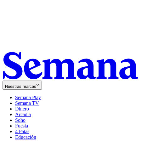
Nuestras marcas
Semana Play
Semana TV
Dinero
Arcadia
Soho
Opens
Fucsia
in
Opens
4 Patas
new
in
Educación
window
new