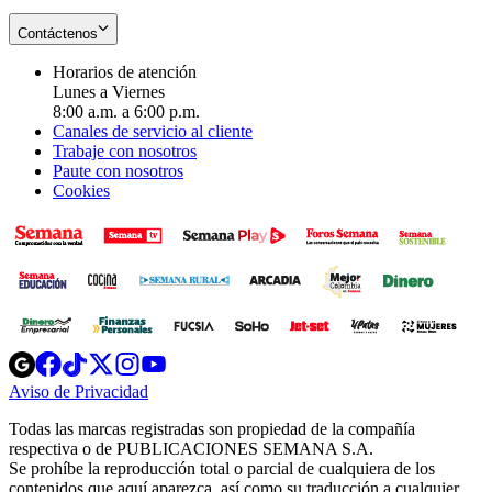
Contáctenos
Horarios de atención
Lunes a Viernes
8:00 a.m. a 6:00 p.m.
Canales de servicio al cliente
Trabaje con nosotros
Paute con nosotros
Cookies
Opens
Opens
Opens
Opens
Opens
in
in
in
in
in
Aviso de Privacidad
Opens
new
new
new
new
new
in
window
window
window
window
window
Todas las marcas registradas son propiedad de la compañía
new
respectiva o de PUBLICACIONES SEMANA S.A.
window
Se prohíbe la reproducción total o parcial de cualquiera de los
contenidos que aquí aparezca, así como su traducción a cualquier