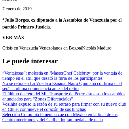
7 enero de 2019.
*Julio Borges, ex diputado a la Asamblea de Venezuela por el
partido Primero Justicia.
VER MÁS
Crisis en Venezuela
Venezolanos en Bogotá
Nicolás Maduro
Le puede interesar
“Ventajosas”: molestia en ‘MasterChef Celebrity’ por la ventaja de
tiempo en el atril que desató la furia de los participantes
No se retira en La Vuelta a España: Nairo Quintana confirma cuál
será su última competencia antes del retiro
El último decreto del MinTransporte de Petro: estos son los cambios
anunciados para “Zonas Diferenciales”
Vozinha expuso la razón de su retraso para firmar con su nuevo club
en Chile: conmueve el corazón de sus hinchas
Selección Colombia femenina cae con México en la final de los
Centroamericanos y del Caribe: logran medalla de plata