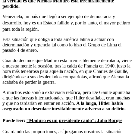
la verdad es que Nicolás Maduro está irremisiblemente
perdido.
Venezuela, un país que llegó a ser ejemplo de democracia y
desarrollo,
hoy es un Estado fallido
y, por lo tanto, el mayor peligro
para toda la región.
Esta situación que obliga a toda américa latina a actuar con
determinación y urgencia tal como lo hizo el Grupo de Lima el
pasado 4 de enero.
Cuando decimos que Maduro esta irremisiblemente derrotado, viene
a nuestra mente la ocasión, tras la caída de Francia en 1940, justo la
hora más tenebrosa para aquella nación, en que Charles de Gaulle,
dirigiéndose a sus desalentados compatriotas, afirmó que Alemania
acababa de perder la guerra.
A muchos esto sonó a extraviada retórica, pero De Gaulle apuntaba
a que las fuerzas internacionales, que Hitler desafiaba, eran muchas
y que no tardarían en entrar en acción.
A la larga, Hitler había
asegurado un desenlace inevitablemente adverso a su delirio.
Puede leer:
“Maduro es un presidente caído”: Julio Borges
Guardando las proporciones, así juzgamos nosotros la situación