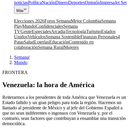
noticias
Política
Nación
Dinero
Deportes
Opinión
Impresa
Jet Set
Más
Elecciones 2026
Foros Semana
Mejor Colombia
Semana
Play
Mundo
Confidenciales
Semana
TV
Gente
Especiales
Arcadia
Tecnología
Turismo
Estados
Unidos
Vehículos
Semana Sostenible
Finanzas Personales
4
Patas
Salud
Loterías
Educación
Contenido en
colaboración
Semana Rural
Mujeres
Semana
|
Mundo
FRONTERA
Venezuela: la hora de América
Reiterarmos a los presidentes de toda América que Venezuela es un
Estado fallido y un gran peligro para toda la región. Hacemos un
llamado al presidente de México y al jefe del Gobierno Español a
que no sean indiferentes o ingenuos con Venezuela y, por el
contrario, sean factores que contribuyan a ensamblar una transición
democrática.