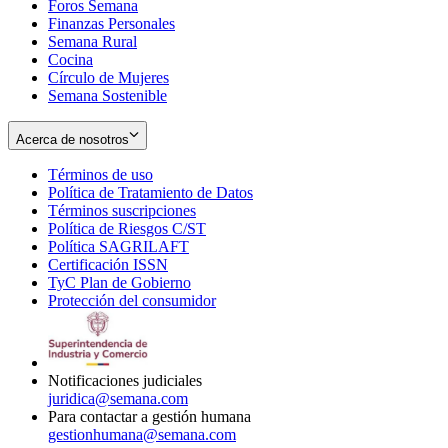
Foros Semana
window
Finanzas Personales
Semana Rural
Cocina
Círculo de Mujeres
Semana Sostenible
Acerca de nosotros
Términos de uso
Opens
Política de Tratamiento de Datos
in
Opens
Términos suscripciones
new
Opens
in
Política de Riesgos C/ST
window
in
Opens
new
Política SAGRILAFT
Opens
new
in
window
Certificación ISSN
Opens
in
window
new
TyC Plan de Gobierno
in
new
Opens
window
Protección del consumidor
new
window
in
Opens
window
new
in
window
new
window
Notificaciones judiciales
juridica@semana.com
Para contactar a gestión humana
gestionhumana@semana.com