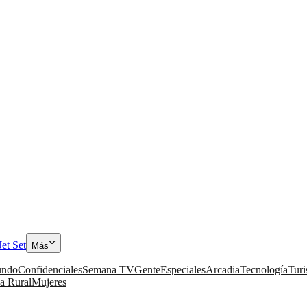
Jet Set
Más
ndo
Confidenciales
Semana TV
Gente
Especiales
Arcadia
Tecnología
Tur
a Rural
Mujeres