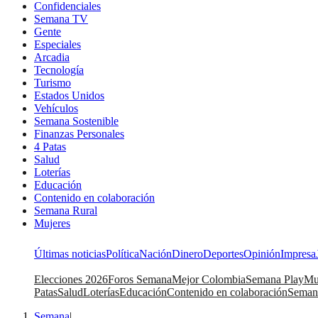
Confidenciales
Semana TV
Gente
Especiales
Arcadia
Tecnología
Turismo
Estados Unidos
Vehículos
Semana Sostenible
Finanzas Personales
4 Patas
Salud
Loterías
Educación
Contenido en colaboración
Semana Rural
Mujeres
Últimas noticias
Política
Nación
Dinero
Deportes
Opinión
Impresa
Elecciones 2026
Foros Semana
Mejor Colombia
Semana Play
Mu
Patas
Salud
Loterías
Educación
Contenido en colaboración
Seman
Semana
|