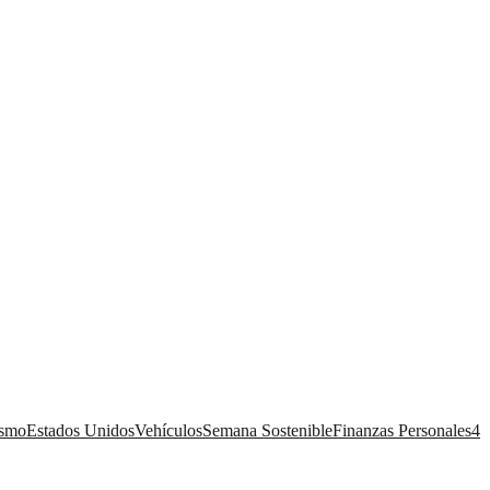
ismo
Estados Unidos
Vehículos
Semana Sostenible
Finanzas Personales
4