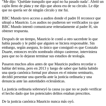
"Me dijo: ‘Quédate tranquilo que aquí no ha pasado nada‘. Abrió un
cajón lleno de plata y me dijo que ahora era de su círculo. Le dije
que no quería ser de ningún círculo y me fui.
BBC Mundo tuvo acceso a audios donde el padre H reconoce que
ultrajó a Mauricio. Los audios no pudieron ser verificados ya que
BBC Mundo intentó comunicarse reiteradamente al padre H, sin
obtener respuesta.
Después de un tiempo, Mauricio le contó a otro sacerdote lo que
había pasado y le pidió que alguien se hiciera responsable. Sin
embargo, según asegura, lo único que consiguió es que Gonzalo
Duarte, entonces recién nombrado obispo castrense, interviniera
para que no lo dejaran terminar sus estudios de teología.
Pasaron muchos años antes de que Mauricio pudiera recordar o
hablar del tema, pero en 2013 y luego de saber que había habido
una queja canónica formal por abusos en el mismo seminario,
decidió presentar una querella ante la justicia ordinaria y una
denuncia ante las autoridades eclesiásticas.
La justicia ordinaria sobreseyó la causa ya que no se pudo verificar
el hecho dado que los potenciales delitos estaban prescritos.
De la justicia canónica Mauricio nunca más oyó.