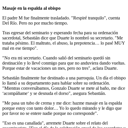
Masaje en la espalda al obispo
El padre M fue finalmente trasladado. "Respiré tranquilo", cuenta
Del Río. Pero no por mucho tiempo.
Tras egresar del seminario y esperando fecha para su ordenación
sacerdotal, Sebastián dice que Duarte lo nombró su secretario. "Me
trataba pésimo. El maltrato, el abuso, la prepotencia… lo pasé MUY
mal en ese tiempo".
"No era mi secretario. Cuando salió del seminario quedó sin
destinación y lo llevé conmigo para que no anduviera dando vueltas.
Porque estar de vacaciones un mes, pero no tres", aclara Duarte.
Sebastián finalmente fue destinado a una parroquia. Un día el obispo
lo llamó a su departamento para hablar sobre su ordenación.
"Mientras conversábamos, Gonzalo Duarte se mete al baño, me dice
‘acompáñame‘ y se desnuda el dorso", asegura Sebastián.
"Me pasa un tubo de crema y me dice: hazme masaje en la espalda
porque estoy con tanto dolor… Yo lo quedo mirando y le digo que
por favor no se entere nadie porque no corresponde".
"Eso es una canallada", arremete Duarte sobre el relato del