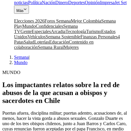
noticias
Política
Nación
Dinero
Deportes
Opinión
Impresa
Jet Set
Más
Elecciones 2026
Foros Semana
Mejor Colombia
Semana
Play
Mundo
Confidenciales
Semana
TV
Gente
Especiales
Arcadia
Tecnología
Turismo
Estados
Unidos
Vehículos
Semana Sostenible
Finanzas Personales
4
Patas
Salud
Loterías
Educación
Contenido en
colaboración
Semana Rural
Mujeres
Semana
|
Mundo
MUNDO
Los impactantes relatos sobre la red de
abusos de la que acusan a obispos y
sacerdotes en Chile
Puertas afuera, disciplina militar; puertas adentro, acusaciones de, al
menos, hacer la vista gorda a abusos sexuales. Gonzalo Duarte es
uno de los tres obispos chilenos, junto a Juan Barros y Carlos Caro,
cuyas renuncias fueron aceptadas por el papa Francisco, en medio