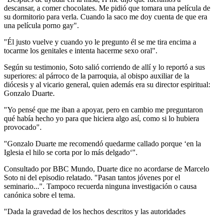
descansar, a comer chocolates. Me pidió que tomara una película de
su dormitorio para verla. Cuando la saco me doy cuenta de que era
una película porno gay".
"Él justo vuelve y cuando yo le pregunto él se me tira encima a
tocarme los genitales e intenta hacerme sexo oral".
Según su testimonio, Soto salió corriendo de allí y lo reportó a sus
superiores: al párroco de la parroquia, al obispo auxiliar de la
diócesis y al vicario general, quien además era su director espiritual:
Gonzalo Duarte.
"Yo pensé que me iban a apoyar, pero en cambio me preguntaron
qué había hecho yo para que hiciera algo así, como si lo hubiera
provocado".
"Gonzalo Duarte me recomendó
quedarme callado porque ‘en la
Iglesia el hilo se corta por lo más delgado‘".
Consultado por BBC Mundo, Duarte dice no acordarse de Marcelo
Soto ni del episodio relatado. "Pasan tantos jóvenes por el
seminario...". Tampoco recuerda ninguna investigación o causa
canónica sobre el tema.
"Dada la gravedad de los hechos descritos y las autoridades