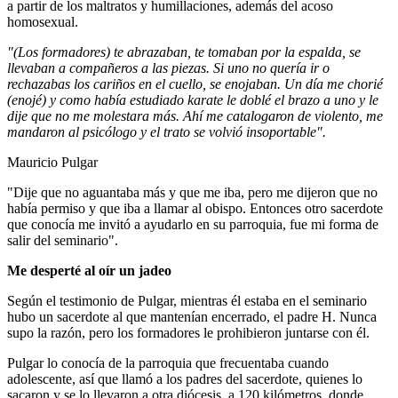
a partir de los maltratos y humillaciones, además del acoso
homosexual.
"(Los formadores) te abrazaban, te tomaban por la espalda, se
llevaban a compañeros a las piezas. Si uno no quería ir o
rechazabas los cariños en el cuello, se enojaban. Un día me chorié
(enojé) y como había estudiado karate le doblé el brazo a uno y le
dije que no me molestara más. Ahí me catalogaron de violento, me
mandaron al psicólogo y el trato se volvió insoportable".
Mauricio Pulgar
"Dije que no aguantaba más y que me iba, pero me dijeron que no
había permiso y que iba a llamar al obispo. Entonces otro sacerdote
que conocía me invitó a ayudarlo en su parroquia, fue mi forma de
salir del seminario".
Me desperté al oír un jadeo
Según el testimonio de Pulgar, mientras él estaba en el seminario
hubo un sacerdote al que mantenían encerrado, el padre H. Nunca
supo la razón, pero los formadores le prohibieron juntarse con él.
Pulgar lo conocía de la parroquia que frecuentaba cuando
adolescente, así que llamó a los padres del sacerdote, quienes lo
sacaron y se lo llevaron a otra diócesis, a 120 kilómetros, donde