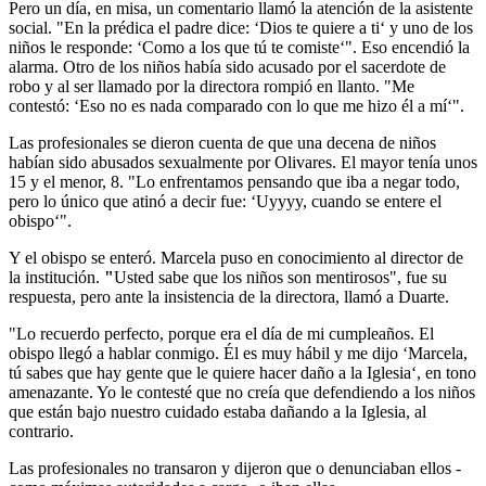
Pero un día, en misa, un comentario llamó la atención de la asistente
social. "En la prédica el padre dice:
‘Dios te quiere a ti‘ y uno de los
niños le responde: ‘Como a los que tú te comiste‘". Eso encendió la
alarma. Otro de los niños había sido acusado por el sacerdote de
robo y al ser llamado por la directora rompió en llanto. "Me
contestó: ‘Eso no es nada comparado con lo que me hizo él a mí‘".
Las profesionales se dieron cuenta de que una decena de niños
habían sido abusados sexualmente por Olivares. El mayor tenía unos
15 y el menor, 8. "Lo enfrentamos pensando que iba a negar todo,
pero lo único que atinó a decir fue: ‘Uyyyy, cuando se entere el
obispo‘".
Y el obispo se enteró. Marcela puso en conocimiento al director de
la institución.
"
Usted sabe que los niños son mentirosos", fue su
respuesta, pero ante la insistencia de la directora, llamó a Duarte.
"Lo recuerdo perfecto, porque era el día de mi cumpleaños. El
obispo llegó a hablar conmigo. Él es muy hábil y me dijo ‘Marcela,
tú sabes que hay gente que le quiere hacer daño a la Iglesia‘, en tono
amenazante. Yo le contesté que no creía que defendiendo a los niños
que están bajo nuestro cuidado estaba dañando a la Iglesia, al
contrario.
Las profesionales no transaron y dijeron que o denunciaban ellos -