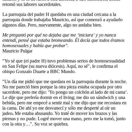
retomó sus labores sacerdotales.
La parroquia del padre H quedaba en una ciudad cercana a la
parroquia donde trabajaba Mauricio, así que comenzó a ayudarlo
algunos días. Pero, nuevamente, algo no andaba bien.
Me preguntó por qué no dejaba que me ‘iniciara‘ y yo nunca
entendí, pensé que estaba bromeando. Él decía que todos éramos
homosexuales y había que probar".
Mauricio Pulgar
"Yo sé que (el padre H) tuvo problemas serios de homosexualidad
en San Felipe (su nueva diócesis). Aquí, no sé", le confirma el
obispo Gonzalo Duarte a BBC Mundo.
"Un día me pidió que me quedara en la parroquia durante la noche.
No me pareció bien porque la otra pieza estaba ocupada por otro
sacerdote, pero me dijo: ‘Yo pongo un colchón al lado de mi cama‘.
Le dije que prefería dormir en el living; me dio un sándwich y una
bebida, pero me empecé a sentir mal y me dijo que me recostara en
la cama. De ahí
yo me desvanecí y sólo me desperté al oír un
jadeo
.
Me estaba abusando. Yo traté de mover los brazos y las
piernas y no pude. Logré mover una mano, pero me la tomó, junto
con la otra y…". Su voz se quiebra.