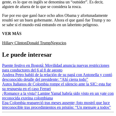
gente, es lo que en inglés se denomina un “outsider”. Es decir,
alguien de afuera de lo que se considera la rosca.
Fue por eso que ganó hace ocho años Obama y afortunadamente
resultó ser un buen gobernante. Ahora el que ganó fue Trump y no
se sabe si el mundo está entrando en un laberinto peligroso.
VER MÁS
Hillary Clinton
Donald Trump
Negocios
Le puede interesar
Puente festivo en Bogotá: Movilidad anuncia nuevas restricciones
para conductores del 6 al 8 de agosto
Andrea Petro habló de la relación de su papá con Antonella y contó
desconocido detalle del presidente: “Ahí cierra todo”
Autos Italianos de Colombia rompe el silencio ante la SIC: esta fue
su respuesta en el caso Ferrari
¿Romance a la vista? Lamine Yamal habría sido visto en un yate con
reconocida exreina colombiana
Epa Colombia reapareció tras meses ausente; foto mostró que luce
irreconocible tras procedimientos en prisión: “Un mensaje a todos”