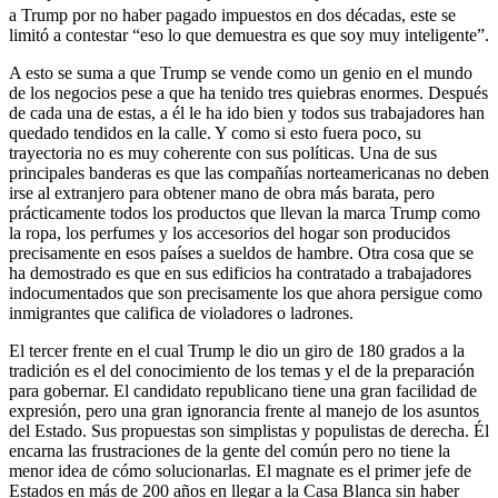
a Trump por no haber pagado impuestos en dos décadas, este se
limitó a contestar “eso lo que demuestra es que soy muy inteligente”.
A esto se suma a que Trump se vende como un genio en el mundo
de los negocios pese a que ha tenido tres quiebras enormes. Después
de cada una de estas, a él le ha ido bien y todos sus trabajadores han
quedado tendidos en la calle. Y como si esto fuera poco, su
trayectoria no es muy coherente con sus políticas. Una de sus
principales banderas es que las compañías norteamericanas no deben
irse al extranjero para obtener mano de obra más barata, pero
prácticamente todos los productos que llevan la marca Trump como
la ropa, los perfumes y los accesorios del hogar son producidos
precisamente en esos países a sueldos de hambre. Otra cosa que se
ha demostrado es que en sus edificios ha contratado a trabajadores
indocumentados que son precisamente los que ahora persigue como
inmigrantes que califica de violadores o ladrones.
El tercer frente en el cual Trump le dio un giro de 180 grados a la
tradición es el del conocimiento de los temas y el de la preparación
para gobernar. El candidato republicano tiene una gran facilidad de
expresión, pero una gran ignorancia frente al manejo de los asuntos
del Estado. Sus propuestas son simplistas y populistas de derecha. Él
encarna las frustraciones de la gente del común pero no tiene la
menor idea de cómo solucionarlas. El magnate es el primer jefe de
Estados en más de 200 años en llegar a la Casa Blanca sin haber