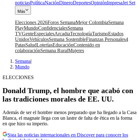
noticias
Política
Nación
Dinero
Deportes
Opinión
Impresa
Jet Set
Más
Elecciones 2026
Foros Semana
Mejor Colombia
Semana
Play
Mundo
Confidenciales
Semana
TV
Gente
Especiales
Arcadia
Tecnología
Turismo
Estados
Unidos
Vehículos
Semana Sostenible
Finanzas Personales
4
Patas
Salud
Loterías
Educación
Contenido en
colaboración
Semana Rural
Mujeres
Semana
|
Mundo
ELECCIONES
Donald Trump, el hombre que acabó con
las tradiciones morales de EE. UU.
Además de ser el hombre menos preparado que ha llegado a la Casa
Blanca, el magnate llega con un lastre de falta de ética en la forma
en que hizo su imperio.
Siga las noticias internacionales en Discover para conocer los