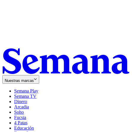
Nuestras marcas
Semana Play
Semana TV
Dinero
Arcadia
Soho
Opens
Fucsia
in
Opens
4 Patas
new
in
Educación
window
new