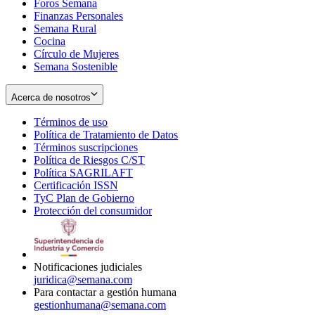
Foros Semana
window
Finanzas Personales
Semana Rural
Cocina
Círculo de Mujeres
Semana Sostenible
Acerca de nosotros
Términos de uso
Opens
Política de Tratamiento de Datos
in
Opens
Términos suscripciones
new
Opens
in
Política de Riesgos C/ST
window
in
Opens
new
Política SAGRILAFT
Opens
new
in
window
Certificación ISSN
Opens
in
window
new
TyC Plan de Gobierno
in
new
Opens
window
Protección del consumidor
new
window
in
Opens
window
new
in
window
new
window
Notificaciones judiciales
juridica@semana.com
Para contactar a gestión humana
gestionhumana@semana.com