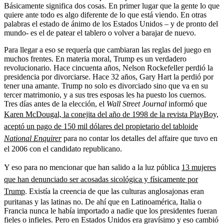
Básicamente significa dos cosas. En primer lugar que la gente lo que
quiere ante todo es algo diferente de lo que está viendo. En otras
palabras el estado de ánimo de los Estados Unidos – y de pronto del
mundo- es el de patear el tablero o volver a barajar de nuevo.
Para llegar a eso se requería que cambiaran las reglas del juego en
muchos frentes. En materia moral, Trump es un verdadero
revolucionario. Hace cincuenta años, Nelson Rockefeller perdió la
presidencia por divorciarse. Hace 32 años, Gary Hart la perdió por
tener una amante. Trump no solo es divorciado sino que va en su
tercer matrimonio, y a sus tres esposas les ha puesto los cuernos.
Tres días antes de la elección, el
Wall Street Journal
informó que
Karen McDougal, la conejita del año de 1998 de la revista PlayBoy,
aceptó un pago de 150 mil dólares del propietario del tabloide
National Enquirer
para no contar los detalles del affaire que tuvo en
el 2006 con el candidato republicano.
Y eso para no mencionar que han salido a la luz pública
13 mujeres
que han denunciado ser acosadas sicológica y físicamente por
Trump
. Existía la creencia de que las culturas anglosajonas eran
puritanas y las latinas no. De ahí que en Latinoamérica, Italia o
Francia nunca le había importado a nadie que los presidentes fueran
fieles o infieles. Pero en Estados Unidos era gravísimo y eso cambió