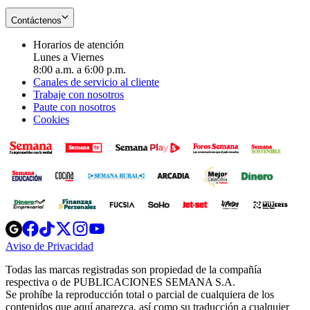
Contáctenos
Horarios de atención
Lunes a Viernes
8:00 a.m. a 6:00 p.m.
Canales de servicio al cliente
Trabaje con nosotros
Paute con nosotros
Cookies
Opens
Opens
Opens
Opens
Opens
in
in
in
in
in
Aviso de Privacidad
Opens
new
new
new
new
new
in
window
window
window
window
window
Todas las marcas registradas son propiedad de la compañía
new
respectiva o de PUBLICACIONES SEMANA S.A.
window
Se prohíbe la reproducción total o parcial de cualquiera de los
contenidos que aquí aparezca, así como su traducción a cualquier