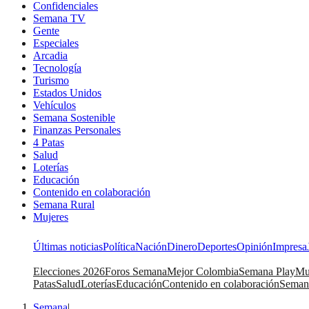
Confidenciales
Semana TV
Gente
Especiales
Arcadia
Tecnología
Turismo
Estados Unidos
Vehículos
Semana Sostenible
Finanzas Personales
4 Patas
Salud
Loterías
Educación
Contenido en colaboración
Semana Rural
Mujeres
Últimas noticias
Política
Nación
Dinero
Deportes
Opinión
Impresa
Elecciones 2026
Foros Semana
Mejor Colombia
Semana Play
Mu
Patas
Salud
Loterías
Educación
Contenido en colaboración
Seman
Semana
|