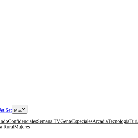
Jet Set
Más
ndo
Confidenciales
Semana TV
Gente
Especiales
Arcadia
Tecnología
Tur
a Rural
Mujeres