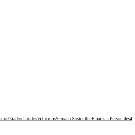
ismo
Estados Unidos
Vehículos
Semana Sostenible
Finanzas Personales
4