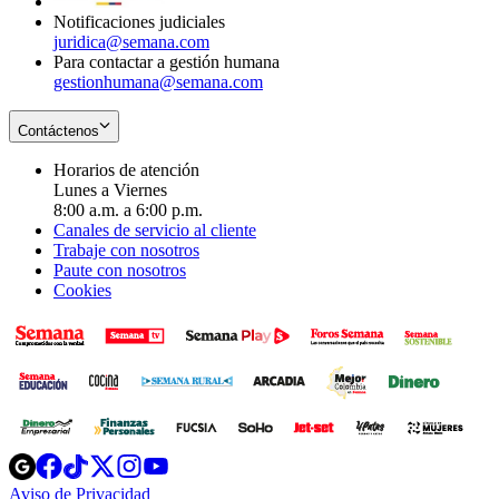
Notificaciones judiciales
juridica@semana.com
Para contactar a gestión humana
gestionhumana@semana.com
Contáctenos
Horarios de atención
Lunes a Viernes
8:00 a.m. a 6:00 p.m.
Canales de servicio al cliente
Trabaje con nosotros
Paute con nosotros
Cookies
Opens
Opens
Opens
Opens
Opens
in
in
in
in
in
Aviso de Privacidad
Opens