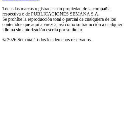
new
new
new
new
new
in
window
window
window
window
window
Todas las marcas registradas son propiedad de la compañía
new
respectiva o de PUBLICACIONES SEMANA S.A.
window
Se prohíbe la reproducción total o parcial de cualquiera de los
contenidos que aquí aparezca, así como su traducción a cualquier
idioma sin autorización escrita por su titular.
© 2026 Semana. Todos los derechos reservados.