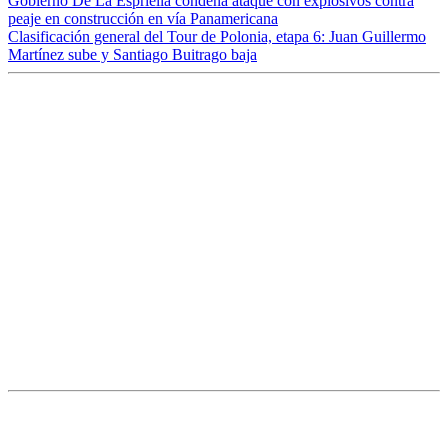
Gobierno De La Espriella condena ataque con explosivos contra
peaje en construcción en vía Panamericana
Clasificación general del Tour de Polonia, etapa 6: Juan Guillermo
Martínez sube y Santiago Buitrago baja