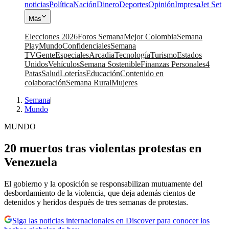
noticias
Política
Nación
Dinero
Deportes
Opinión
Impresa
Jet Set
Más
Elecciones 2026
Foros Semana
Mejor Colombia
Semana
Play
Mundo
Confidenciales
Semana
TV
Gente
Especiales
Arcadia
Tecnología
Turismo
Estados
Unidos
Vehículos
Semana Sostenible
Finanzas Personales
4
Patas
Salud
Loterías
Educación
Contenido en
colaboración
Semana Rural
Mujeres
Semana
|
Mundo
MUNDO
20 muertos tras violentas protestas en
Venezuela
El gobierno y la oposición se responsabilizan mutuamente del
desbordamiento de la violencia, que deja además cientos de
detenidos y heridos después de tres semanas de protestas.
Siga las noticias internacionales en Discover para conocer los