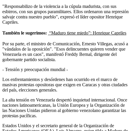
"Responsabilizo de la violencia a la cúpula madurista, con sus
esbirros, con sus grupos paramilitares. Ellos ordenaron una represión
salvaje contra nuestro pueblo", expresó el líder opositor Henrique
Capriles.
También le sugerimos:
“Maduro tiene miedo”: Henrique Capriles
Por su parte, el ministro de Comunicación, Ernesto Villegas, acusó a
"vándalos de la oposición". "Esos delincuentes quieren vender que
Venezuela es un caos", manifestó Freddy Bernal, dirigente del
gobernante partido socialista.
- Tensión y preocupación mundial -
Los enfrentamientos y desórdenes han ocurrido en el marco de
masivas protestas opositoras que exigen en Caracas y otras ciudades
del país, elecciones generales.
La alta tensión en Venezuela despertó inquietud internacional. Once
naciones latinoamericanas, la Unión Europea y la Organización de
las Naciones Unidas pidieron al gobierno venezolano garantizar las
protestas pacíficas.
Estados Unidos y el secretario general de la Organización de
Estados Americanos (OEA), Luis Almagro, quien tilda a Maduro de