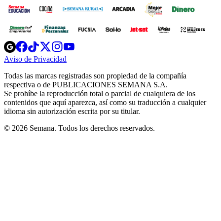
Opens
Opens
Opens
Opens
Opens
in
in
in
in
in
Aviso de Privacidad
Opens
new
new
new
new
new
in
window
window
window
window
window
Todas las marcas registradas son propiedad de la compañía
new
respectiva o de PUBLICACIONES SEMANA S.A.
window
Se prohíbe la reproducción total o parcial de cualquiera de los
contenidos que aquí aparezca, así como su traducción a cualquier
idioma sin autorización escrita por su titular.
© 2026 Semana. Todos los derechos reservados.