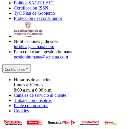
Política SAGRILAFT
Opens
new
in
window
Certificación ISSN
Opens
in
window
new
TyC Plan de Gobierno
in
new
Opens
window
Protección del consumidor
new
window
in
Opens
window
new
in
window
new
window
Notificaciones judiciales
juridica@semana.com
Para contactar a gestión humana
gestionhumana@semana.com
Contáctenos
Horarios de atención
Lunes a Viernes
8:00 a.m. a 6:00 p.m.
Canales de servicio al cliente
Trabaje con nosotros
Paute con nosotros
Cookies