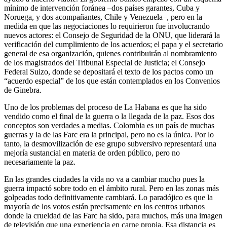
mínimo de intervención foránea –dos países garantes, Cuba y
Noruega, y dos acompañantes, Chile y Venezuela–, pero en la
medida en que las negociaciones lo requirieron fue involucrando
nuevos actores: el Consejo de Seguridad de la ONU, que liderará la
verificación del cumplimiento de los acuerdos; el papa y el secretario
general de esa organización, quienes contribuirán al nombramiento
de los magistrados del Tribunal Especial de Justicia; el Consejo
Federal Suizo, donde se depositará el texto de los pactos como un
“acuerdo especial” de los que están contemplados en los Convenios
de Ginebra.
Uno de los problemas del proceso de La Habana es que ha sido
vendido como el final de la guerra o la llegada de la paz. Esos dos
conceptos son verdades a medias. Colombia es un país de muchas
guerras y la de las Farc era la principal, pero no es la única. Por lo
tanto, la desmovilización de ese grupo subversivo representará una
mejoría sustancial en materia de orden público, pero no
necesariamente la paz.
En las grandes ciudades la vida no va a cambiar mucho pues la
guerra impactó sobre todo en el ámbito rural. Pero en las zonas más
golpeadas todo definitivamente cambiará. Lo paradójico es que la
mayoría de los votos están precisamente en los centros urbanos
donde la crueldad de las Farc ha sido, para muchos, más una imagen
de televisión que una experiencia en carne propia. Esa distancia es