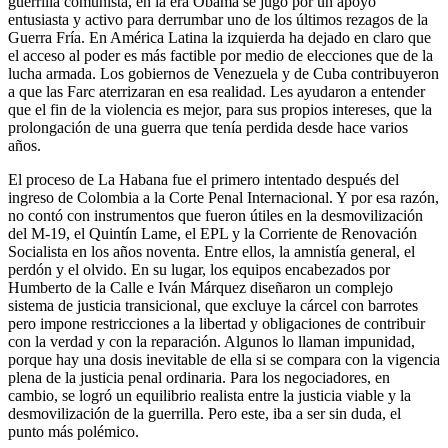
guerrilla comunista, en la era Obama se jugó por un apoyo
entusiasta y activo para derrumbar uno de los últimos rezagos de la
Guerra Fría. En América Latina la izquierda ha dejado en claro que
el acceso al poder es más factible por medio de elecciones que de la
lucha armada. Los gobiernos de Venezuela y de Cuba contribuyeron
a que las Farc aterrizaran en esa realidad. Les ayudaron a entender
que el fin de la violencia es mejor, para sus propios intereses, que la
prolongación de una guerra que tenía perdida desde hace varios
años.
El proceso de La Habana fue el primero intentado después del
ingreso de Colombia a la Corte Penal Internacional. Y por esa razón,
no contó con instrumentos que fueron útiles en la desmovilización
del M-19, el Quintín Lame, el EPL y la Corriente de Renovación
Socialista en los años noventa. Entre ellos, la amnistía general, el
perdón y el olvido. En su lugar, los equipos encabezados por
Humberto de la Calle e Iván Márquez diseñaron un complejo
sistema de justicia transicional, que excluye la cárcel con barrotes
pero impone restricciones a la libertad y obligaciones de contribuir
con la verdad y con la reparación. Algunos lo llaman impunidad,
porque hay una dosis inevitable de ella si se compara con la vigencia
plena de la justicia penal ordinaria. Para los negociadores, en
cambio, se logró un equilibrio realista entre la justicia viable y la
desmovilización de la guerrilla. Pero este, iba a ser sin duda, el
punto más polémico.