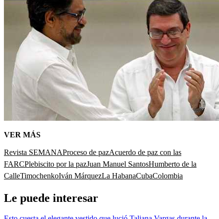
VER MÁS
Revista SEMANA
Proceso de paz
Acuerdo de paz con las
FARC
Plebiscito por la paz
Juan Manuel Santos
Humberto de la
Calle
Timochenko
Iván Márquez
La Habana
Cuba
Colombia
Le puede interesar
Esto cuesta el elegante vestido que lució Taliana Vargas durante la