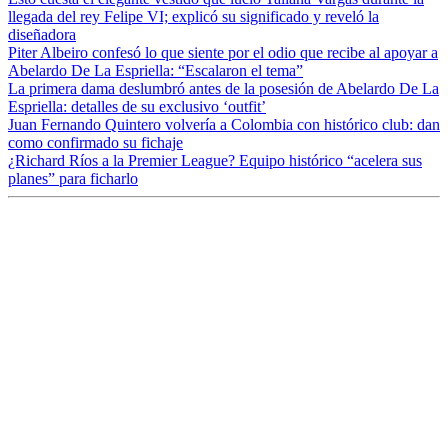
llegada del rey Felipe VI; explicó su significado y reveló la
diseñadora
Piter Albeiro confesó lo que siente por el odio que recibe al apoyar a
Abelardo De La Espriella: “Escalaron el tema”
La primera dama deslumbró antes de la posesión de Abelardo De La
Espriella: detalles de su exclusivo ‘outfit’
Juan Fernando Quintero volvería a Colombia con histórico club: dan
como confirmado su fichaje
¿Richard Ríos a la Premier League? Equipo histórico “acelera sus
planes” para ficharlo