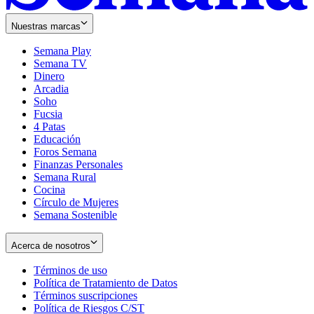
Nuestras marcas
Semana Play
Semana TV
Dinero
Arcadia
Soho
Opens
Fucsia
in
Opens
4 Patas
new
in
Educación
window
new
Foros Semana
window
Finanzas Personales
Semana Rural
Cocina
Círculo de Mujeres
Semana Sostenible
Acerca de nosotros
Términos de uso
Opens
Política de Tratamiento de Datos
in
Opens
Términos suscripciones
new
Opens
in
Política de Riesgos C/ST
window
in
Opens
new