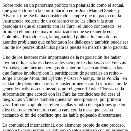
Sobre todo en un panorama político tan polarizado como el actual,
que gira en torno a la confrontación entre Juan Manuel Santos y
Álvaro Uribe. Se había considerado siempre que un pacto con la
insurgencia requería de un consenso entre las elites y la gran
paradoja es que el acuerdo con las Farc –el único concretado– se
firmó en el punto de mayor polarización que se recuerde en
Colombia. En todo caso, la pugnacidad política fue uno de los
grandes problemas que enfrentaron los diálogos y también puede ser
uno de los peores obstáculos para la puesta en marcha de lo pactado.
Uno de los factores más importantes de la negociación fue haber
involucrado a actores claves antes siempre excluidos. A las Fuerzas
Armadas, que fueron enemigas de anteriores acercamientos, a las
que Santos involucró con la participación de generales en retiro –
Jorge Enrique Mora, del Ejército y Oscar Naranjo, de la Policía– en
calidad de plenipotenciarios, y posteriormente con la vinculación de
generales activos –encabezados por el general Javier Flórez– en la
subcomisión que acordó con las Farc las condiciones del cese al
fuego. Las víctimas también quedaron incorporadas, por primera
vez. Todo un capítulo se refiere a ellas y hubo delegaciones que en
diez ciclos se enfrentaron cara a cara con la mesa que estaba
pactando el fin del conflicto que las había golpeado directamente.
La comunidad internacional, otro elemento propio de este proceso,
ayudó a hacerlo viable. El gobierno Santos empezó con un esquema