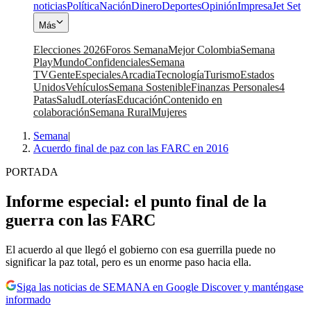
noticias
Política
Nación
Dinero
Deportes
Opinión
Impresa
Jet Set
Más
Elecciones 2026
Foros Semana
Mejor Colombia
Semana
Play
Mundo
Confidenciales
Semana
TV
Gente
Especiales
Arcadia
Tecnología
Turismo
Estados
Unidos
Vehículos
Semana Sostenible
Finanzas Personales
4
Patas
Salud
Loterías
Educación
Contenido en
colaboración
Semana Rural
Mujeres
Semana
|
Acuerdo final de paz con las FARC en 2016
PORTADA
Informe especial: el punto final de la
guerra con las FARC
El acuerdo al que llegó el gobierno con esa guerrilla puede no
significar la paz total, pero es un enorme paso hacia ella.
Siga las noticias de SEMANA en Google Discover y manténgase
informado