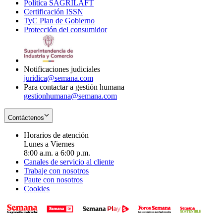
Política SAGRILAFT
Opens
new
in
window
Certificación ISSN
Opens
in
window
new
TyC Plan de Gobierno
in
new
Opens
window
Protección del consumidor
new
window
in
Opens
window
new
in
window
new
window
Notificaciones judiciales
juridica@semana.com
Para contactar a gestión humana
gestionhumana@semana.com
Contáctenos
Horarios de atención
Lunes a Viernes
8:00 a.m. a 6:00 p.m.
Canales de servicio al cliente
Trabaje con nosotros
Paute con nosotros
Cookies