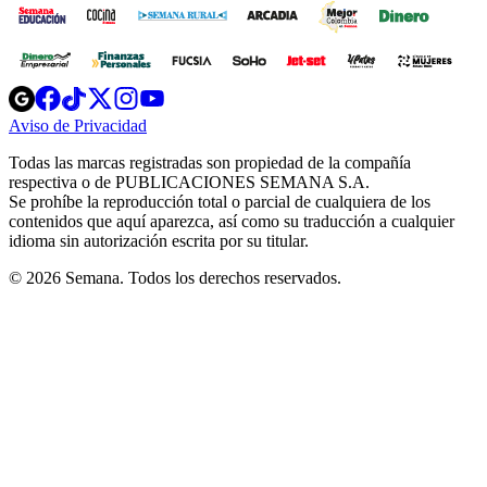
Opens
Opens
Opens
Opens
Opens
in
in
in
in
in
Aviso de Privacidad
Opens
new
new
new
new
new
in
window
window
window
window
window
Todas las marcas registradas son propiedad de la compañía
new
respectiva o de PUBLICACIONES SEMANA S.A.
window
Se prohíbe la reproducción total o parcial de cualquiera de los
contenidos que aquí aparezca, así como su traducción a cualquier
idioma sin autorización escrita por su titular.
© 2026 Semana. Todos los derechos reservados.