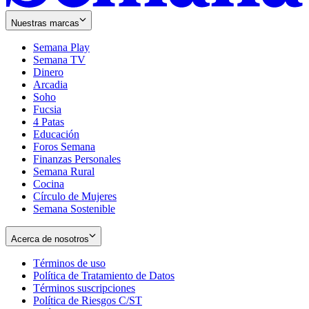
Nuestras marcas
Semana Play
Semana TV
Dinero
Arcadia
Soho
Opens
Fucsia
in
Opens
4 Patas
new
in
Educación
window
new
Foros Semana
window
Finanzas Personales
Semana Rural
Cocina
Círculo de Mujeres
Semana Sostenible
Acerca de nosotros
Términos de uso
Opens
Política de Tratamiento de Datos
in
Opens
Términos suscripciones
new
Opens
in
Política de Riesgos C/ST
window
in
Opens
new