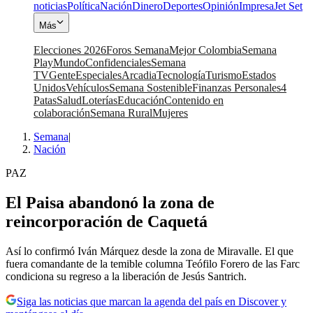
noticias
Política
Nación
Dinero
Deportes
Opinión
Impresa
Jet Set
Más
Elecciones 2026
Foros Semana
Mejor Colombia
Semana
Play
Mundo
Confidenciales
Semana
TV
Gente
Especiales
Arcadia
Tecnología
Turismo
Estados
Unidos
Vehículos
Semana Sostenible
Finanzas Personales
4
Patas
Salud
Loterías
Educación
Contenido en
colaboración
Semana Rural
Mujeres
Semana
|
Nación
PAZ
El Paisa abandonó la zona de
reincorporación de Caquetá
Así lo confirmó Iván Márquez desde la zona de Miravalle. El que
fuera comandante de la temible columna Teófilo Forero de las Farc
condiciona su regreso a la liberación de Jesús Santrich.
Siga las noticias que marcan la agenda del país en Discover y