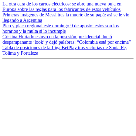
La otra cara de los carros eléctricos: se abre una nueva puja en
Europa sobre las reglas para los fabricantes de estos vehículos
Primeras imágenes de Messi tras la muerte de su papá: así se le vio
llegando a Argentina
Pico y placa regional este domingo 9 de agosto: estos son los
horarios y la multa si lo incumple
Cristina Hurtado estuvo en la posesión presidencial, lució
despampanante ‘look’ y dejó palabras: “Colombia está por encima”
Tabla de posiciones de la Liga BetPlay tras victorias de Santa Fe,
Tolima y Fortaleza