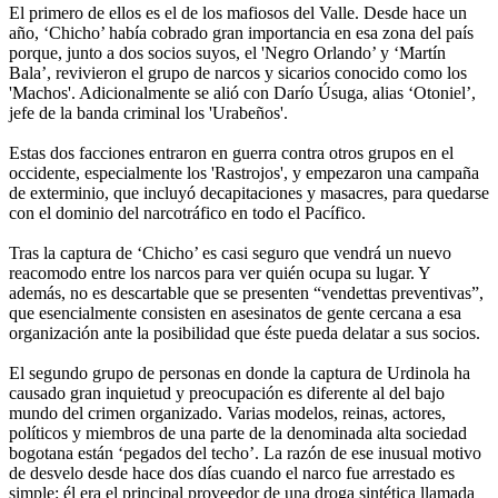
El primero de ellos es el de los mafiosos del Valle. Desde hace un
año, ‘Chicho’ había cobrado gran importancia en esa zona del país
porque, junto a dos socios suyos, el 'Negro Orlando’ y ‘Martín
Bala’, revivieron el grupo de narcos y sicarios conocido como los
'Machos'. Adicionalmente se alió con Darío Úsuga, alias ‘Otoniel’,
jefe de la banda criminal los 'Urabeños'.
Estas dos facciones entraron en guerra contra otros grupos en el
occidente, especialmente los 'Rastrojos', y empezaron una campaña
de exterminio, que incluyó decapitaciones y masacres, para quedarse
con el dominio del narcotráfico en todo el Pacífico.
Tras la captura de ‘Chicho’ es casi seguro que vendrá un nuevo
reacomodo entre los narcos para ver quién ocupa su lugar. Y
además, no es descartable que se presenten “vendettas preventivas”,
que esencialmente consisten en asesinatos de gente cercana a esa
organización ante la posibilidad que éste pueda delatar a sus socios.
El segundo grupo de personas en donde la captura de Urdinola ha
causado gran inquietud y preocupación es diferente al del bajo
mundo del crimen organizado. Varias modelos, reinas, actores,
políticos y miembros de una parte de la denominada alta sociedad
bogotana están ‘pegados del techo’. La razón de ese inusual motivo
de desvelo desde hace dos días cuando el narco fue arrestado es
simple: él era el principal proveedor de una droga sintética llamada