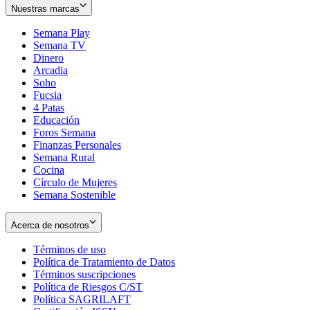
Nuestras marcas
Semana Play
Semana TV
Dinero
Arcadia
Soho
Opens
Fucsia
in
Opens
4 Patas
new
in
Educación
window
new
Foros Semana
window
Finanzas Personales
Semana Rural
Cocina
Círculo de Mujeres
Semana Sostenible
Acerca de nosotros
Términos de uso
Opens
Política de Tratamiento de Datos
in
Opens
Términos suscripciones
new
Opens
in
Política de Riesgos C/ST
window
in
Opens
new
Política SAGRILAFT
Opens
new
in
window