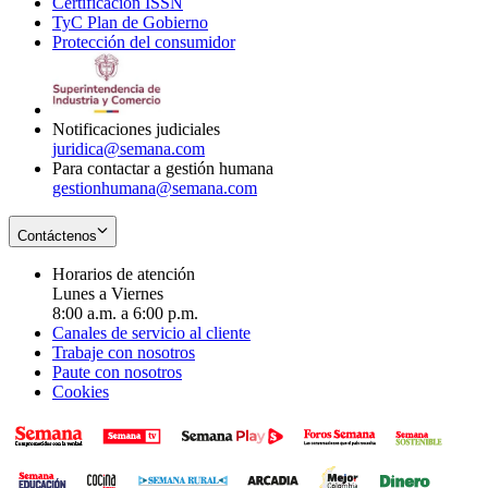
Certificación ISSN
Opens
in
window
new
TyC Plan de Gobierno
in
new
Opens
window
Protección del consumidor
new
window
in
Opens
window
new
in
window
new
window
Notificaciones judiciales
juridica@semana.com
Para contactar a gestión humana
gestionhumana@semana.com
Contáctenos
Horarios de atención
Lunes a Viernes
8:00 a.m. a 6:00 p.m.
Canales de servicio al cliente
Trabaje con nosotros
Paute con nosotros
Cookies