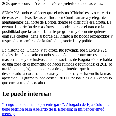
2CB que se convirtió en el narcótico preferido de de las élites.
SEMANA pudo establecer que el mismo ‘Chicho’ estuvo en varias
de esas exclusivas fiestas en fincas en Cundinamarca y elegantes
apartamentos del norte de Bogotá donde se distribuía esa droga. La
eventual aparición de esas fotos en donde aparece el narco o la
posibilidad que las autoridades le pregunten, y él cuente quiénes
eran sus clientes, tiene al borde del infarto a no pocos reconocidos y
respetados miembros de la farándula, sociedad y política.
La historia de ‘Chicho’ y su droga fue revelada por SEMANA a
finales del año pasado cuando se contó que durante meses en los
más cerrados y exclusivos círculos sociales de Bogotá sólo se habla
de una cosa en el momento de hacer rumbas o reuniones: el 2CB (o
tu-si-bí en inglés), una poderosa droga sintética que ha
desbancado la cocaína, el éxtasis y la heroína y se ha vuelto la más
apetecida. El gramo puede costar 130.000 pesos, diez o 15 veces lo
que cuesta uno de cocaína.
Le puede interesar
“Tengo un documento por entregarle”: Abogada de Epa Colombia
tiene petición para Abelardo de la Espriella; la influencer envió
mensaje