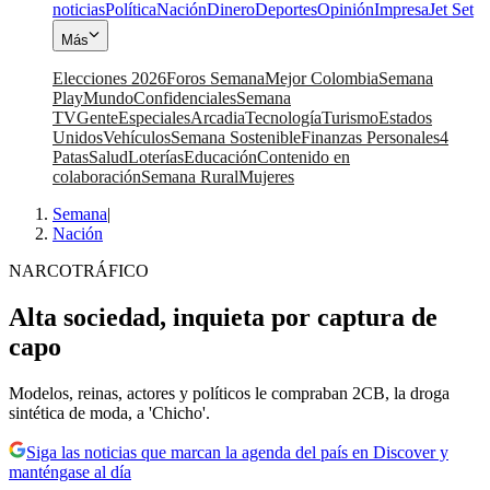
noticias
Política
Nación
Dinero
Deportes
Opinión
Impresa
Jet Set
Más
Elecciones 2026
Foros Semana
Mejor Colombia
Semana
Play
Mundo
Confidenciales
Semana
TV
Gente
Especiales
Arcadia
Tecnología
Turismo
Estados
Unidos
Vehículos
Semana Sostenible
Finanzas Personales
4
Patas
Salud
Loterías
Educación
Contenido en
colaboración
Semana Rural
Mujeres
Semana
|
Nación
NARCOTRÁFICO
Alta sociedad, inquieta por captura de
capo
Modelos, reinas, actores y políticos le compraban 2CB, la droga
sintética de moda, a 'Chicho'.
Siga las noticias que marcan la agenda del país en Discover y
manténgase al día