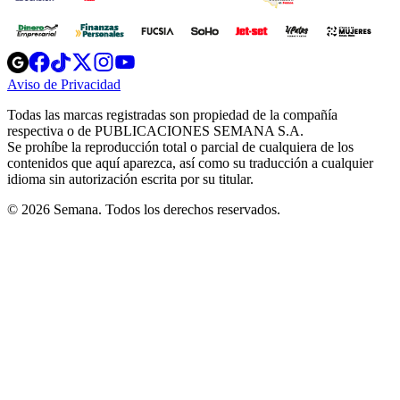
Opens
Opens
Opens
Opens
Opens
in
in
in
in
in
Aviso de Privacidad
Opens
new
new
new
new
new
in
window
window
window
window
window
Todas las marcas registradas son propiedad de la compañía
new
respectiva o de PUBLICACIONES SEMANA S.A.
window
Se prohíbe la reproducción total o parcial de cualquiera de los
contenidos que aquí aparezca, así como su traducción a cualquier
idioma sin autorización escrita por su titular.
© 2026 Semana. Todos los derechos reservados.