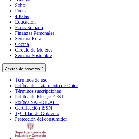
Soho
Opens
Fucsia
in
Opens
4 Patas
new
in
Educación
window
new
Foros Semana
window
Finanzas Personales
Semana Rural
Cocina
Círculo de Mujeres
Semana Sostenible
Acerca de nosotros
Términos de uso
Opens
Política de Tratamiento de Datos
in
Opens
Términos suscripciones
new
Opens
in
Política de Riesgos C/ST
window
in
Opens
new
Política SAGRILAFT
Opens
new
in
window
Certificación ISSN
Opens
in
window
new
TyC Plan de Gobierno
in
new
Opens
window
Protección del consumidor
new
window
in
Opens
window
new
in
window
new
window