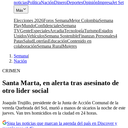
noticias
Política
Nación
Dinero
Deportes
Opinión
Impresa
Jet Set
Más
Elecciones 2026
Foros Semana
Mejor Colombia
Semana
Play
Mundo
Confidenciales
Semana
TV
Gente
Especiales
Arcadia
Tecnología
Turismo
Estados
Unidos
Vehículos
Semana Sostenible
Finanzas Personales
4
Patas
Salud
Loterías
Educación
Contenido en
colaboración
Semana Rural
Mujeres
Semana
|
Nación
CRIMEN
Santa Marta, en alerta tras asesinato de
otro lider social
Joaquín Trujillo, presidente de la Junta de Acción Comunal de la
vereda Quebrada del Sol, murió a manos de sicarios la noche de este
jueves. Van tres homicidios en la ciudad en 24 horas.
Siga las noticias que marcan la agenda del país en Discover y