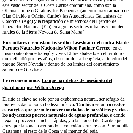
este vasto sector de la Costa Caribe colombiana, como son la
Oficina Caribe o Giraldos, los Pachencas (anterior brazo armado del
Clan Giraldo u Oficina Caribe), las Autodefensas Gaitanistas de
Colombia (Agc) y la reaparición de miembros del Ejército de
Liberación Nacional (Eln) en algunos sectores urbanos y también
rurales de la Sierra Nevada de Santa Marta”.
En similares circunstancias se dio el asesinato del contratista de
Parques Naturales Nacionales Wilton Faulner Orrego
, en el
mismo sitio donde trabajó y vivió. Él fue abaleado en el territorio
que defendió por tres años, el sector de La Lengüeta, al interior del
parque Sierra Nevada y dentro de los límites del corregimiento
samario de Guachaca.
Le recomendamos:
Lo que hay detrás del asesinato del
guardaparques Wilton Orrego
El sitio es clave no solo por su exuberancia natural, ser refugio de
biodiversidad o por su belleza turística.
También es un corredor
estratégico que permite mover toneladas de narcóticos gracias a
los adyacentes puertos naturales de aguas profundas
, a donde
llegan a proveerse lanchas rápidas, y a la Troncal del Caribe que
cruza por la zona, asegurando la conexión terrestre con Barranquilla,
Cartagena, el resto de la Costa y el interior del país.