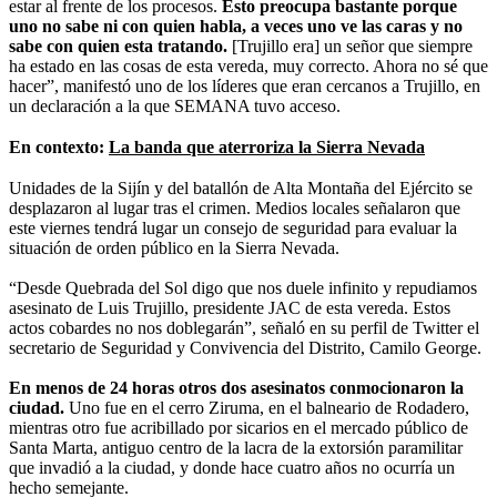
estar al frente de los procesos.
Esto preocupa bastante porque
uno no sabe ni con quien habla, a veces uno ve las caras y no
sabe con quien esta tratando.
[Trujillo era] un señor que siempre
ha estado en las cosas de esta vereda, muy correcto. Ahora no sé que
hacer”, manifestó uno de los líderes que eran cercanos a Trujillo, en
un declaración a la que SEMANA tuvo acceso.
En contexto:
La banda que aterroriza la Sierra Nevada
Unidades de la Sijín y del batallón de Alta Montaña del Ejército se
desplazaron al lugar tras el crimen. Medios locales señalaron que
este viernes tendrá lugar un consejo de seguridad para evaluar la
situación de orden público en la Sierra Nevada.
“Desde Quebrada del Sol digo que nos duele infinito y repudiamos
asesinato de Luis Trujillo, presidente JAC de esta vereda. Estos
actos cobardes no nos doblegarán”, señaló en su perfil de Twitter el
secretario de Seguridad y Convivencia del Distrito, Camilo George.
En menos de 24 horas otros dos asesinatos conmocionaron la
ciudad.
Uno fue en el cerro Ziruma, en el balneario de Rodadero,
mientras otro fue acribillado por sicarios en el mercado público de
Santa Marta, antiguo centro de la lacra de la extorsión paramilitar
que invadió a la ciudad, y donde hace cuatro años no ocurría un
hecho semejante.