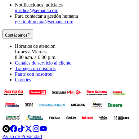
Notificaciones judiciales
juridica@semana.com
Para contactar a gestión humana
gestionhumana@semana.com
Contáctenos
Horarios de atención
Lunes a Viernes
8:00 a.m. a 6:00 p.m.
Canales de servicio al cliente
Trabaje con nosotros
Paute con nosotros
Cookies
Opens
Opens
Opens
Opens
Opens
in
in
in
in
in
Aviso de Privacidad
Opens
new
new
new
new
new