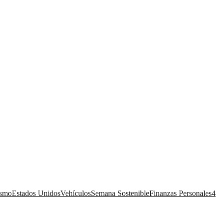
ismo
Estados Unidos
Vehículos
Semana Sostenible
Finanzas Personales
4