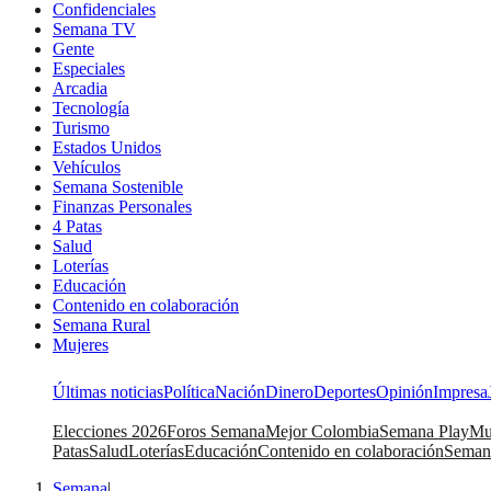
Confidenciales
Semana TV
Gente
Especiales
Arcadia
Tecnología
Turismo
Estados Unidos
Vehículos
Semana Sostenible
Finanzas Personales
4 Patas
Salud
Loterías
Educación
Contenido en colaboración
Semana Rural
Mujeres
Últimas noticias
Política
Nación
Dinero
Deportes
Opinión
Impresa
Elecciones 2026
Foros Semana
Mejor Colombia
Semana Play
Mu
Patas
Salud
Loterías
Educación
Contenido en colaboración
Seman
Semana
|