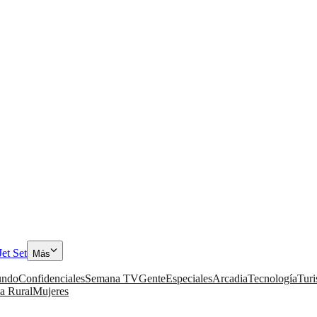
Jet Set
Más
ndo
Confidenciales
Semana TV
Gente
Especiales
Arcadia
Tecnología
Tur
a Rural
Mujeres