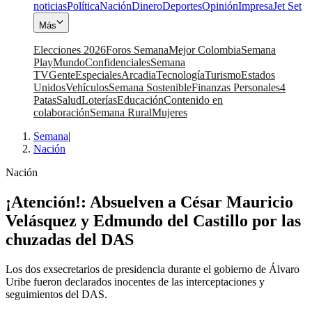
noticias
Política
Nación
Dinero
Deportes
Opinión
Impresa
Jet Set
Más
Elecciones 2026
Foros Semana
Mejor Colombia
Semana
Play
Mundo
Confidenciales
Semana
TV
Gente
Especiales
Arcadia
Tecnología
Turismo
Estados
Unidos
Vehículos
Semana Sostenible
Finanzas Personales
4
Patas
Salud
Loterías
Educación
Contenido en
colaboración
Semana Rural
Mujeres
Semana
|
Nación
Nación
¡Atención!: Absuelven a César Mauricio
Velásquez y Edmundo del Castillo por las
chuzadas del DAS
Los dos exsecretarios de presidencia durante el gobierno de Álvaro
Uribe fueron declarados inocentes de las interceptaciones y
seguimientos del DAS.