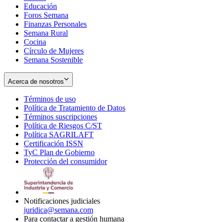
Educación
window
new
Foros Semana
window
Finanzas Personales
Semana Rural
Cocina
Círculo de Mujeres
Semana Sostenible
Acerca de nosotros
Términos de uso
Opens
Política de Tratamiento de Datos
in
Opens
Términos suscripciones
new
Opens
in
Política de Riesgos C/ST
window
in
Opens
new
Política SAGRILAFT
Opens
new
in
window
Certificación ISSN
Opens
in
window
new
TyC Plan de Gobierno
in
new
Opens
window
Protección del consumidor
new
window
in
Opens
window
new
in
window
new
window
Notificaciones judiciales
juridica@semana.com
Para contactar a gestión humana