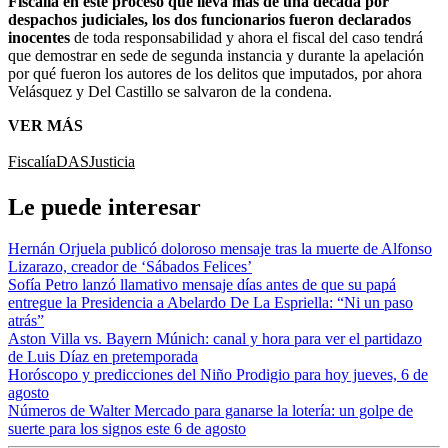
Fiscalía en este proceso que lleva más de una década por
despachos judiciales, los dos funcionarios fueron declarados
inocentes
de toda responsabilidad y ahora el fiscal del caso tendrá
que demostrar en sede de segunda instancia y durante la apelación
por qué fueron los autores de los delitos que imputados, por ahora
Velásquez y Del Castillo se salvaron de la condena.
VER MÁS
Fiscalía
DAS
Justicia
Le puede interesar
Hernán Orjuela publicó doloroso mensaje tras la muerte de Alfonso
Lizarazo, creador de ‘Sábados Felices’
Sofía Petro lanzó llamativo mensaje días antes de que su papá
entregue la Presidencia a Abelardo De La Espriella: “Ni un paso
atrás”
Aston Villa vs. Bayern Múnich: canal y hora para ver el partidazo
de Luis Díaz en pretemporada
Horóscopo y predicciones del Niño Prodigio para hoy jueves, 6 de
agosto
Números de Walter Mercado para ganarse la lotería: un golpe de
suerte para los signos este 6 de agosto