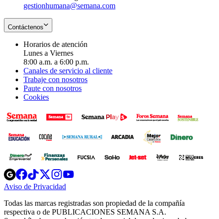
gestionhumana@semana.com
Contáctenos
Horarios de atención
Lunes a Viernes
8:00 a.m. a 6:00 p.m.
Canales de servicio al cliente
Trabaje con nosotros
Paute con nosotros
Cookies
Opens
Opens
Opens
Opens
Opens
in
in
in
in
in
Aviso de Privacidad
Opens
new
new
new
new
new
in
window
window
window
window
window
Todas las marcas registradas son propiedad de la compañía
new
respectiva o de PUBLICACIONES SEMANA S.A.
window