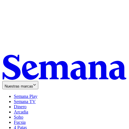
Nuestras marcas
Semana Play
Semana TV
Dinero
Arcadia
Soho
Opens
Fucsia
in
Opens
4 Patas
new
in