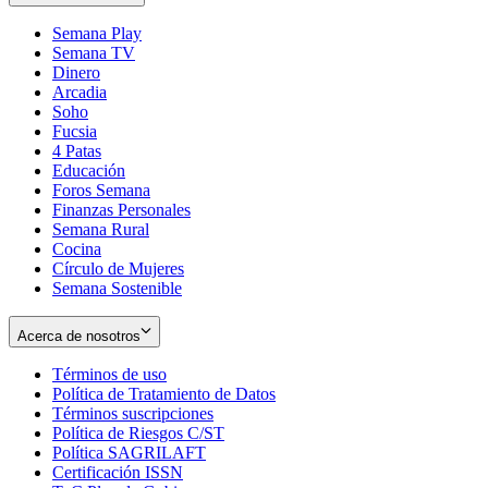
Semana Play
Semana TV
Dinero
Arcadia
Soho
Opens
Fucsia
in
Opens
4 Patas
new
in
Educación
window
new
Foros Semana
window
Finanzas Personales
Semana Rural
Cocina
Círculo de Mujeres
Semana Sostenible
Acerca de nosotros
Términos de uso
Opens
Política de Tratamiento de Datos
in
Opens
Términos suscripciones
new
Opens
in
Política de Riesgos C/ST
window
in
Opens
new
Política SAGRILAFT
Opens
new
in
window
Certificación ISSN
Opens
in
window
new