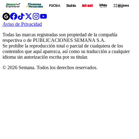
Opens
Opens
Opens
Opens
Opens
in
in
in
in
in
Aviso de Privacidad
Opens
new
new
new
new
new
in
window
window
window
window
window
Todas las marcas registradas son propiedad de la compañía
new
respectiva o de PUBLICACIONES SEMANA S.A.
window
Se prohíbe la reproducción total o parcial de cualquiera de los
contenidos que aquí aparezca, así como su traducción a cualquier
idioma sin autorización escrita por su titular.
© 2026 Semana. Todos los derechos reservados.