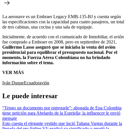
La aeronave es un Embraer Legacy EMB-135-BJ y cuenta según
las especificaciones con la capacidad para cuatro pasajeros, un total
de tres cabinas, una cocina y una sala de equipaje.
Inicialmente, de acuerdo con el comunicado de Inmobiliar, el avión
fue comprado a Embraer en 2008, pero en septiembre de 2021,
Guillermo Lasso aseguró que se iniciaba la venta del avión
presidencial para equilibrar el presupuesto nacional. Por el
momento, la Fuerza Aérea Colombiana no ha brindado
información sobre el tema.
VER MÁS
Iván Duque
Ecuador
avión
Le puede interesar
“Tengo un documento por entregarle”: abogada de Epa Colombia
tiene petición para Abelardo de la Espriella; la influencer le envió
mensaje
Esto cuesta el elegante vestido que lució Taliana Vargas durante la
llegada del rey Felipe VI; explicó su significado y reveló la