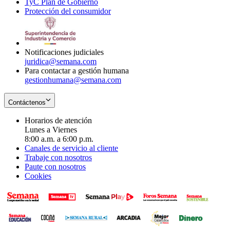
TyC Plan de Gobierno
in
new
Opens
window
Protección del consumidor
new
window
in
Opens
window
new
in
window
new
window
Notificaciones judiciales
juridica@semana.com
Para contactar a gestión humana
gestionhumana@semana.com
Contáctenos
Horarios de atención
Lunes a Viernes
8:00 a.m. a 6:00 p.m.
Canales de servicio al cliente
Trabaje con nosotros
Paute con nosotros
Cookies