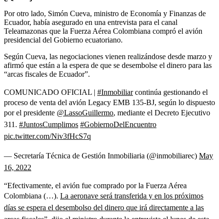
Por otro lado, Simón Cueva, ministro de Economía y Finanzas de
Ecuador, había asegurado en una entrevista para el canal
Teleamazonas que la Fuerza Aérea Colombiana compró el avión
presidencial del Gobierno ecuatoriano.
Según Cueva, las negociaciones vienen realizándose desde marzo y
afirmó que están a la espera de que se desembolse el dinero para las
“arcas fiscales de Ecuador”.
COMUNICADO OFICIAL |
#Inmobiliar
continúa gestionando el
proceso de venta del avión Legacy EMB 135-BJ, según lo dispuesto
por el presidente
@LassoGuillermo
, mediante el Decreto Ejecutivo
311.
#JuntosCumplimos
#GobiernoDelEncuentro
pic.twitter.com/Niv3fHcS7q
— Secretaría Técnica de Gestión Inmobiliaria (@inmobiliarec)
May
16, 2022
“Efectivamente, el avión fue comprado por la Fuerza Aérea
Colombiana (…).
La aeronave será transferida y en los próximos
días se espera el desembolso del dinero que irá directamente a las