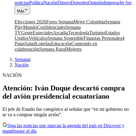
noticias
Política
Nación
Dinero
Deportes
Opinión
Impresa
Jet Set
Más
Elecciones 2026
Foros Semana
Mejor Colombia
Semana
Play
Mundo
Confidenciales
Semana
TV
Gente
Especiales
Arcadia
Tecnología
Turismo
Estados
Unidos
Vehículos
Semana Sostenible
Finanzas Personales
4
Patas
Salud
Loterías
Educación
Contenido en
colaboración
Semana Rural
Mujeres
Semana
|
Nación
NACIÓN
Atención: Iván Duque descartó compra
del avión presidencial ecuatoriano
El jefe de Estado fue categórico al señalar que “en mi gobierno no
se va a comprar ningún avión”.
Siga las noticias que marcan la agenda del país en Discover y
manténgase al día