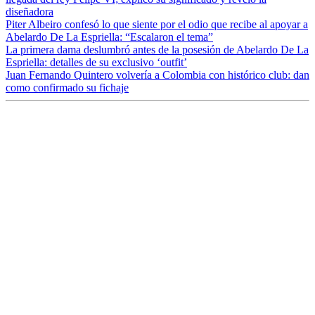
diseñadora
Piter Albeiro confesó lo que siente por el odio que recibe al apoyar a
Abelardo De La Espriella: “Escalaron el tema”
La primera dama deslumbró antes de la posesión de Abelardo De La
Espriella: detalles de su exclusivo ‘outfit’
Juan Fernando Quintero volvería a Colombia con histórico club: dan
como confirmado su fichaje