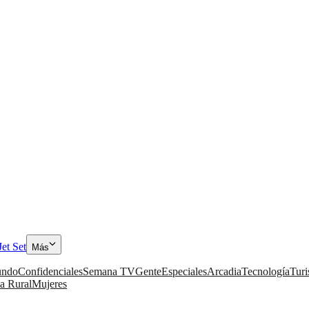
Jet Set
Más
ndo
Confidenciales
Semana TV
Gente
Especiales
Arcadia
Tecnología
Tur
a Rural
Mujeres