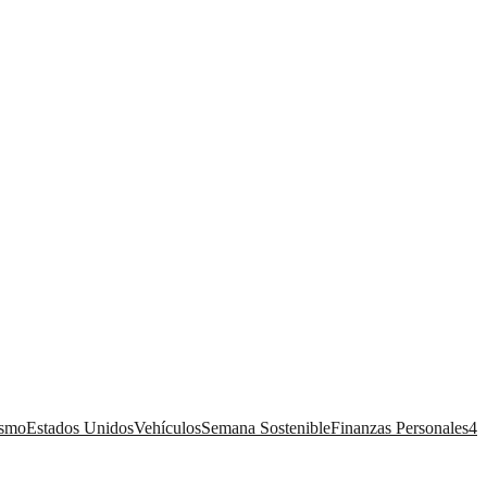
ismo
Estados Unidos
Vehículos
Semana Sostenible
Finanzas Personales
4