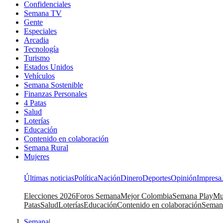
Confidenciales
Semana TV
Gente
Especiales
Arcadia
Tecnología
Turismo
Estados Unidos
Vehículos
Semana Sostenible
Finanzas Personales
4 Patas
Salud
Loterías
Educación
Contenido en colaboración
Semana Rural
Mujeres
Últimas noticias
Política
Nación
Dinero
Deportes
Opinión
Impresa
Elecciones 2026
Foros Semana
Mejor Colombia
Semana Play
Mu
Patas
Salud
Loterías
Educación
Contenido en colaboración
Seman
Semana
|