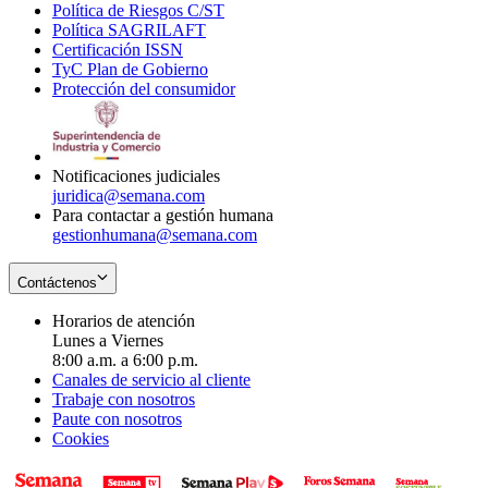
Política de Riesgos C/ST
window
in
Opens
new
Política SAGRILAFT
Opens
new
in
window
Certificación ISSN
Opens
in
window
new
TyC Plan de Gobierno
in
new
Opens
window
Protección del consumidor
new
window
in
Opens
window
new
in
window
new
window
Notificaciones judiciales
juridica@semana.com
Para contactar a gestión humana
gestionhumana@semana.com
Contáctenos
Horarios de atención
Lunes a Viernes
8:00 a.m. a 6:00 p.m.
Canales de servicio al cliente
Trabaje con nosotros
Paute con nosotros
Cookies