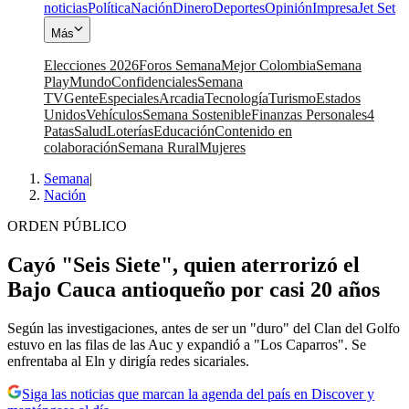
noticias
Política
Nación
Dinero
Deportes
Opinión
Impresa
Jet Set
Más
Elecciones 2026
Foros Semana
Mejor Colombia
Semana
Play
Mundo
Confidenciales
Semana
TV
Gente
Especiales
Arcadia
Tecnología
Turismo
Estados
Unidos
Vehículos
Semana Sostenible
Finanzas Personales
4
Patas
Salud
Loterías
Educación
Contenido en
colaboración
Semana Rural
Mujeres
Semana
|
Nación
ORDEN PÚBLICO
Cayó "Seis Siete", quien aterrorizó el
Bajo Cauca antioqueño por casi 20 años
Según las investigaciones, antes de ser un "duro" del Clan del Golfo
estuvo en las filas de las Auc y expandió a "Los Caparros". Se
enfrentaba al Eln y dirigía redes sicariales.
Siga las noticias que marcan la agenda del país en Discover y