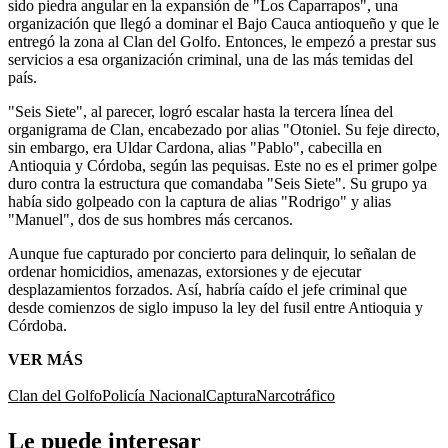
sido piedra angular en la expansión de "Los Caparrapos", una
organización que llegó a dominar el Bajo Cauca antioqueño y que le
entregó la zona al Clan del Golfo. Entonces, le empezó a prestar sus
servicios a esa organización criminal, una de las más temidas del
país.
"Seis Siete", al parecer, logró escalar hasta la tercera línea del
organigrama de Clan, encabezado por alias "Otoniel. Su feje directo,
sin embargo, era Uldar Cardona, alias "Pablo", cabecilla en
Antioquia y Córdoba, según las pequisas. Este no es el primer golpe
duro contra la estructura que comandaba "Seis Siete". Su grupo ya
había sido golpeado con la captura de alias "Rodrigo" y alias
"Manuel", dos de sus hombres más cercanos.
Aunque fue capturado por concierto para delinquir, lo señalan de
ordenar homicidios, amenazas, extorsiones y de ejecutar
desplazamientos forzados. Así, habría caído el jefe criminal que
desde comienzos de siglo impuso la ley del fusil entre Antioquia y
Córdoba.
VER MÁS
Clan del Golfo
Policía Nacional
Captura
Narcotráfico
Le puede interesar