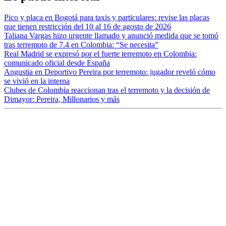
Pico y placa en Bogotá para taxis y particulares: revise las placas
que tienen restricción del 10 al 16 de agosto de 2026
Taliana Vargas hizo urgente llamado y anunció medida que se tomó
tras terremoto de 7.4 en Colombia: “Se necesita”
Real Madrid se expresó por el fuerte terremoto en Colombia:
comunicado oficial desde España
Angustia en Deportivo Pereira por terremoto: jugador reveló cómo
se vivió en la interna
Clubes de Colombia reaccionan tras el terremoto y la decisión de
Dimayor: Pereira, Millonarios y más