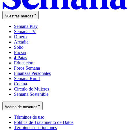
Nuestras marcas
Semana Play
Semana TV
Dinero
Arcadia
Soho
Opens
Fucsia
in
Opens
4 Patas
new
in
Educación
window
new
Foros Semana
window
Finanzas Personales
Semana Rural
Cocina
Círculo de Mujeres
Semana Sostenible
Acerca de nosotros
Términos de uso
Opens
Política de Tratamiento de Datos
in
Opens
Términos suscripciones
new
Opens
in