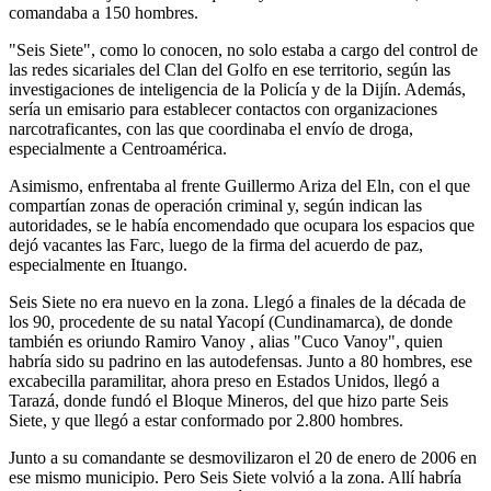
comandaba a 150 hombres.
"Seis Siete", como lo conocen, no solo estaba a cargo del control de
las redes sicariales del Clan del Golfo en ese territorio, según las
investigaciones de inteligencia de la Policía y de la Dijín. Además,
sería un emisario para establecer contactos con organizaciones
narcotraficantes, con las que coordinaba el envío de droga,
especialmente a Centroamérica.
Asimismo, enfrentaba al frente Guillermo Ariza del Eln, con el que
compartían zonas de operación criminal y, según indican las
autoridades, se le había encomendado que ocupara los espacios que
dejó vacantes las Farc, luego de la firma del acuerdo de paz,
especialmente en Ituango.
Seis Siete no era nuevo en la zona. Llegó a finales de la década de
los 90, procedente de su natal Yacopí (Cundinamarca), de donde
también es oriundo Ramiro Vanoy , alias "Cuco Vanoy", quien
habría sido su padrino en las autodefensas. Junto a 80 hombres, ese
excabecilla paramilitar, ahora preso en Estados Unidos, llegó a
Tarazá, donde fundó el Bloque Mineros, del que hizo parte Seis
Siete, y que llegó a estar conformado por 2.800 hombres.
Junto a su comandante se desmovilizaron el 20 de enero de 2006 en
ese mismo municipio. Pero Seis Siete volvió a la zona. Allí habría