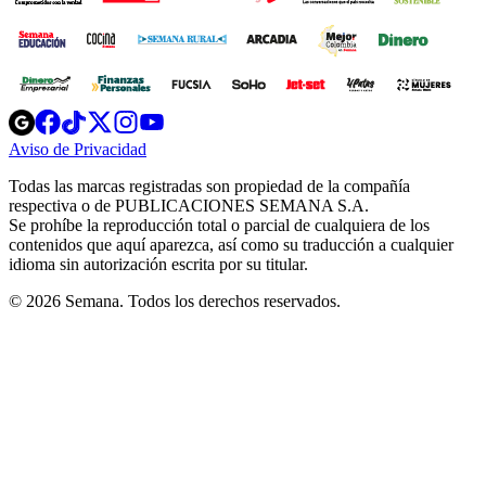
Opens
Opens
Opens
Opens
Opens
in
in
in
in
in
Aviso de Privacidad
Opens
new
new
new
new
new
in
window
window
window
window
window
Todas las marcas registradas son propiedad de la compañía
new
respectiva o de PUBLICACIONES SEMANA S.A.
window
Se prohíbe la reproducción total o parcial de cualquiera de los
contenidos que aquí aparezca, así como su traducción a cualquier
idioma sin autorización escrita por su titular.
© 2026 Semana. Todos los derechos reservados.