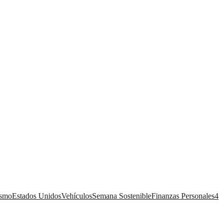
ismo
Estados Unidos
Vehículos
Semana Sostenible
Finanzas Personales
4