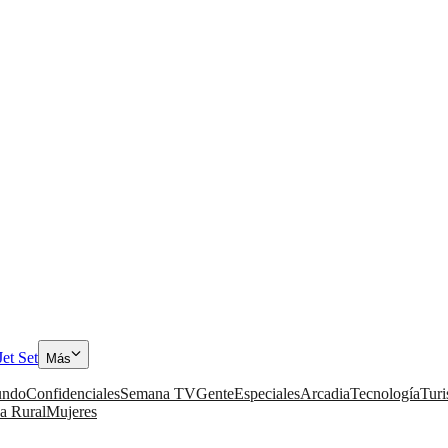
Jet Set
Más
ndo
Confidenciales
Semana TV
Gente
Especiales
Arcadia
Tecnología
Tur
a Rural
Mujeres