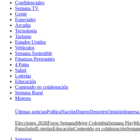
Confidenciales
Semana TV
Gente
Especiales
Arcadia
Tecnología
Turismo
Estados Unidos
Vehículos
Semana Sostenible
Finanzas Personales
4 Patas
Salud
Loterías
Educación
Contenido en colaboración
Semana Rural
Mujeres
Últimas noticias
Política
Nación
Dinero
Deportes
Opinión
Impresa
Elecciones 2026
Foros Semana
Mejor Colombia
Semana Play
Mu
Patas
Salud
Loterías
Educación
Contenido en colaboración
Seman
Semana
|