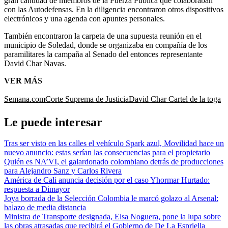
gran cantidad de miembros de la Fuerza Pública que colaboraban
con las Autodefensas. En la diligencia encontraron otros dispositivos
electrónicos y una agenda con apuntes personales.
También encontraron la carpeta de una supuesta reunión en el
municipio de Soledad, donde se organizaba en compañía de los
paramilitares la campaña al Senado del entonces representante
David Char Navas.
VER MÁS
Semana.com
Corte Suprema de Justicia
David Char
Cartel de la toga
Le puede interesar
Tras ser visto en las calles el vehículo Spark azul, Movilidad hace un
nuevo anuncio: estas serían las consecuencias para el propietario
Quién es NA’VI, el galardonado colombiano detrás de producciones
para Alejandro Sanz y Carlos Rivera
América de Cali anuncia decisión por el caso Yhormar Hurtado:
respuesta a Dimayor
Joya borrada de la Selección Colombia le marcó golazo al Arsenal:
balazo de media distancia
Ministra de Transporte designada, Elsa Noguera, pone la lupa sobre
las obras atrasadas que recibirá el Gobierno de De La Espriella