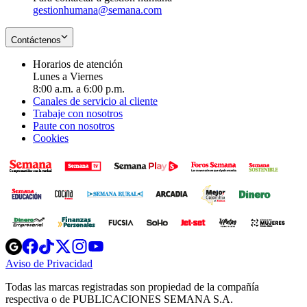
gestionhumana@semana.com
Contáctenos
Horarios de atención
Lunes a Viernes
8:00 a.m. a 6:00 p.m.
Canales de servicio al cliente
Trabaje con nosotros
Paute con nosotros
Cookies
Opens
Opens
Opens
Opens
Opens
in
in
in
in
in
Aviso de Privacidad
Opens
new
new
new
new
new
in
window
window
window
window
window
Todas las marcas registradas son propiedad de la compañía
new
respectiva o de PUBLICACIONES SEMANA S.A.
window