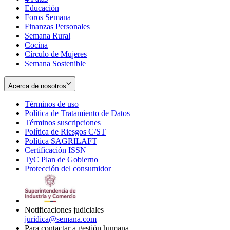
Educación
window
new
Foros Semana
window
Finanzas Personales
Semana Rural
Cocina
Círculo de Mujeres
Semana Sostenible
Acerca de nosotros
Términos de uso
Opens
Política de Tratamiento de Datos
in
Opens
Términos suscripciones
new
Opens
in
Política de Riesgos C/ST
window
in
Opens
new
Política SAGRILAFT
Opens
new
in
window
Certificación ISSN
Opens
in
window
new
TyC Plan de Gobierno
in
new
Opens
window
Protección del consumidor
new
window
in
Opens
window
new
in
window
new
window
Notificaciones judiciales
juridica@semana.com
Para contactar a gestión humana