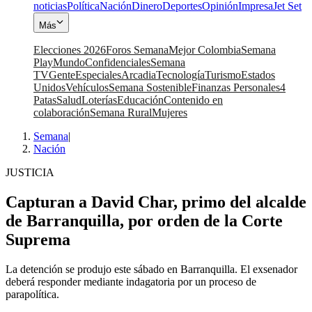
noticias
Política
Nación
Dinero
Deportes
Opinión
Impresa
Jet Set
Más
Elecciones 2026
Foros Semana
Mejor Colombia
Semana
Play
Mundo
Confidenciales
Semana
TV
Gente
Especiales
Arcadia
Tecnología
Turismo
Estados
Unidos
Vehículos
Semana Sostenible
Finanzas Personales
4
Patas
Salud
Loterías
Educación
Contenido en
colaboración
Semana Rural
Mujeres
Semana
|
Nación
JUSTICIA
Capturan a David Char, primo del alcalde
de Barranquilla, por orden de la Corte
Suprema
La detención se produjo este sábado en Barranquilla. El exsenador
deberá responder mediante indagatoria por un proceso de
parapolítica.