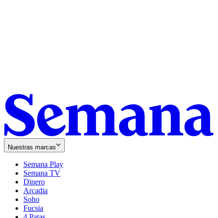
Nuestras marcas
Semana Play
Semana TV
Dinero
Arcadia
Soho
Opens
Fucsia
in
Opens
4 Patas
new
in