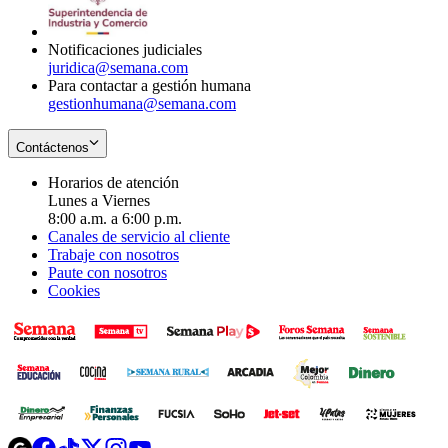
window
new
window
Notificaciones judiciales
juridica@semana.com
Para contactar a gestión humana
gestionhumana@semana.com
Contáctenos
Horarios de atención
Lunes a Viernes
8:00 a.m. a 6:00 p.m.
Canales de servicio al cliente
Trabaje con nosotros
Paute con nosotros
Cookies
Opens
Opens
Opens
Opens
Opens