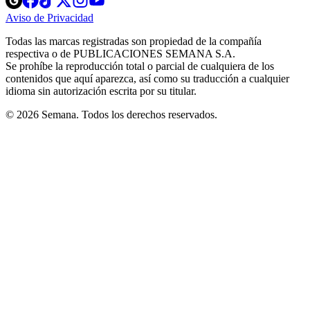
in
in
in
in
in
Aviso de Privacidad
Opens
new
new
new
new
new
in
window
window
window
window
window
Todas las marcas registradas son propiedad de la compañía
new
respectiva o de PUBLICACIONES SEMANA S.A.
window
Se prohíbe la reproducción total o parcial de cualquiera de los
contenidos que aquí aparezca, así como su traducción a cualquier
idioma sin autorización escrita por su titular.
© 2026 Semana. Todos los derechos reservados.