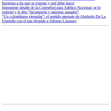
bacterias a las que se expone y qué debe hacer
Imponente detalle de la Conmebol para Atlético Nacional: se lo
entregó y le dijo “bicampeón y máximo ganador”
“Un colombiano ejemplar”: el sentido mensaje de Abelardo De La
Espriella con el que despide a Alfonso Lizarazo