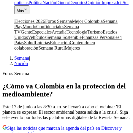
noticias
Política
Nación
Dinero
Deportes
Opinión
Impresa
Jet Set
Más
Elecciones 2026
Foros Semana
Mejor Colombia
Semana
Play
Mundo
Confidenciales
Semana
TV
Gente
Especiales
Arcadia
Tecnología
Turismo
Estados
Unidos
Vehículos
Semana Sostenible
Finanzas Personales
4
Patas
Salud
Loterías
Educación
Contenido en
colaboración
Semana Rural
Mujeres
Semana
|
Nación
Foros Semana
¿Cómo va Colombia en la protección del
medioambiente?
Este 17 de junio a las 8:30 a. m. se llevará a cabo el webinar 'El
planeta se expresa: El sector ambiental busca salida a la crisis'. Siga
este evento por todas las plataformas digitales de la Revista Semana.
Siga las noticias que marcan la agenda del país en Discover y