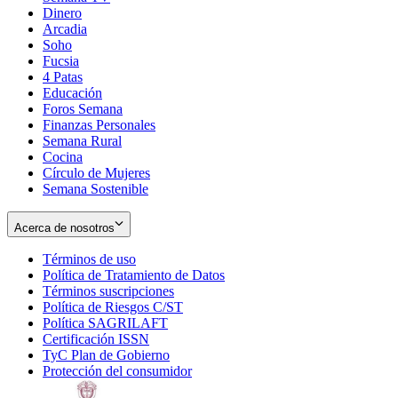
Dinero
Arcadia
Soho
Opens
Fucsia
in
Opens
4 Patas
new
in
Educación
window
new
Foros Semana
window
Finanzas Personales
Semana Rural
Cocina
Círculo de Mujeres
Semana Sostenible
Acerca de nosotros
Términos de uso
Opens
Política de Tratamiento de Datos
in
Opens
Términos suscripciones
new
Opens
in
Política de Riesgos C/ST
window
in
Opens
new
Política SAGRILAFT
Opens
new
in
window
Certificación ISSN
Opens
in
window
new
TyC Plan de Gobierno
in
new
Opens
window
Protección del consumidor
new
window
in
Opens
window
new
in