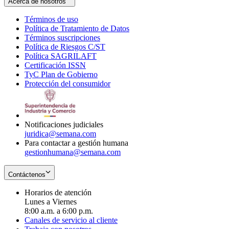
Acerca de nosotros
Términos de uso
Opens
Política de Tratamiento de Datos
in
Opens
Términos suscripciones
new
Opens
in
Política de Riesgos C/ST
window
in
Opens
new
Política SAGRILAFT
Opens
new
in
window
Certificación ISSN
Opens
in
window
new
TyC Plan de Gobierno
in
new
Opens
window
Protección del consumidor
new
window
in
Opens
window
new
in
window
new
window
Notificaciones judiciales
juridica@semana.com
Para contactar a gestión humana
gestionhumana@semana.com
Contáctenos
Horarios de atención
Lunes a Viernes
8:00 a.m. a 6:00 p.m.
Canales de servicio al cliente