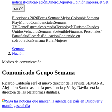
noticias
Política
Nación
Dinero
Deportes
Opinión
Impresa
Jet Set
Más
Elecciones 2026
Foros Semana
Mejor Colombia
Semana
Play
Mundo
Confidenciales
Semana
TV
Gente
Especiales
Arcadia
Tecnología
Turismo
Estados
Unidos
Vehículos
Semana Sostenible
Finanzas Personales
4
Patas
Salud
Loterías
Educación
Contenido en
colaboración
Semana Rural
Mujeres
Semana
|
Nación
Medios de comunicación
Comunicado Grupo Semana
Ricardo Calderón será el nuevo director de la revista SEMANA,
Alejandro Santos asume la presidencia y Vicky Dávila será la
directora de las plataformas digitales.
Siga las noticias que marcan la agenda del país en Discover y
manténgase al día