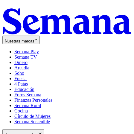
Nuestras marcas
Semana Play
Semana TV
Dinero
Arcadia
Soho
Opens
Fucsia
in
Opens
4 Patas
new
in
Educación
window
new
Foros Semana
window
Finanzas Personales
Semana Rural
Cocina
Círculo de Mujeres
Semana Sostenible