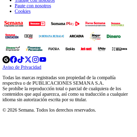
Trabaje con nosotros
Paute con nosotros
Cookies
Opens
Opens
Opens
Opens
Opens
in
in
in
in
in
Aviso de Privacidad
Opens
new
new
new
new
new
in
window
window
window
window
window
Todas las marcas registradas son propiedad de la compañía
new
respectiva o de PUBLICACIONES SEMANA S.A.
window
Se prohíbe la reproducción total o parcial de cualquiera de los
contenidos que aquí aparezca, así como su traducción a cualquier
idioma sin autorización escrita por su titular.
© 2026 Semana. Todos los derechos reservados.