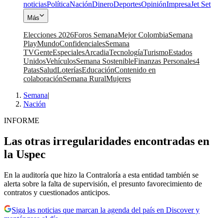
noticias
Política
Nación
Dinero
Deportes
Opinión
Impresa
Jet Set
Más
Elecciones 2026
Foros Semana
Mejor Colombia
Semana
Play
Mundo
Confidenciales
Semana
TV
Gente
Especiales
Arcadia
Tecnología
Turismo
Estados
Unidos
Vehículos
Semana Sostenible
Finanzas Personales
4
Patas
Salud
Loterías
Educación
Contenido en
colaboración
Semana Rural
Mujeres
Semana
|
Nación
INFORME
Las otras irregularidades encontradas en
la Uspec
En la auditoría que hizo la Contraloría a esta entidad también se
alerta sobre la falta de supervisión, el presunto favorecimiento de
contratos y cuestionados anticipos.
Siga las noticias que marcan la agenda del país en Discover y