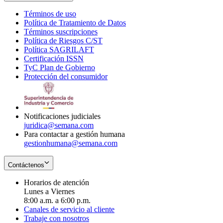
Términos de uso
Opens
Política de Tratamiento de Datos
in
Opens
Términos suscripciones
new
Opens
in
Política de Riesgos C/ST
window
in
Opens
new
Política SAGRILAFT
Opens
new
in
window
Certificación ISSN
Opens
in
window
new
TyC Plan de Gobierno
in
new
Opens
window
Protección del consumidor
new
window
in
Opens
window
new
in
window
new
window
Notificaciones judiciales
juridica@semana.com
Para contactar a gestión humana
gestionhumana@semana.com
Contáctenos
Horarios de atención
Lunes a Viernes
8:00 a.m. a 6:00 p.m.
Canales de servicio al cliente
Trabaje con nosotros