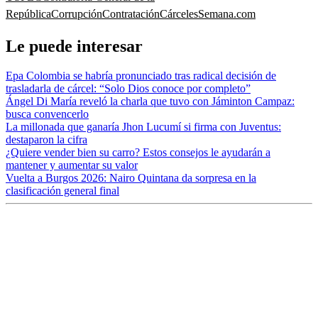
República
Corrupción
Contratación
Cárceles
Semana.com
Le puede interesar
Epa Colombia se habría pronunciado tras radical decisión de
trasladarla de cárcel: “Solo Dios conoce por completo”
Ángel Di María reveló la charla que tuvo con Jáminton Campaz:
busca convencerlo
La millonada que ganaría Jhon Lucumí si firma con Juventus:
destaparon la cifra
¿Quiere vender bien su carro? Estos consejos le ayudarán a
mantener y aumentar su valor
Vuelta a Burgos 2026: Nairo Quintana da sorpresa en la
clasificación general final