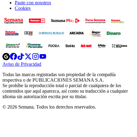
Paute con nosotros
Cookies
Opens
Opens
Opens
Opens
Opens
in
in
in
in
in
Aviso de Privacidad
Opens
new
new
new
new
new
in
window
window
window
window
window
Todas las marcas registradas son propiedad de la compañía
new
respectiva o de PUBLICACIONES SEMANA S.A.
window
Se prohíbe la reproducción total o parcial de cualquiera de los
contenidos que aquí aparezca, así como su traducción a cualquier
idioma sin autorización escrita por su titular.
© 2026 Semana. Todos los derechos reservados.