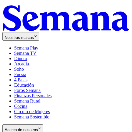
Nuestras marcas
Semana Play
Semana TV
Dinero
Arcadia
Soho
Opens
Fucsia
in
Opens
4 Patas
new
in
Educación
window
new
Foros Semana
window
Finanzas Personales
Semana Rural
Cocina
Círculo de Mujeres
Semana Sostenible
Acerca de nosotros