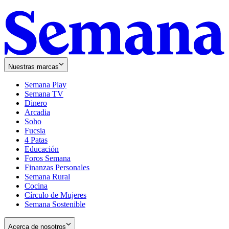
Nuestras marcas
Semana Play
Semana TV
Dinero
Arcadia
Soho
Opens
Fucsia
in
Opens
4 Patas
new
in
Educación
window
new
Foros Semana
window
Finanzas Personales
Semana Rural
Cocina
Círculo de Mujeres
Semana Sostenible
Acerca de nosotros