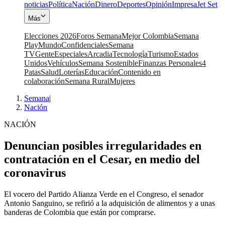
noticias
Política
Nación
Dinero
Deportes
Opinión
Impresa
Jet Set
Más
Elecciones 2026
Foros Semana
Mejor Colombia
Semana
Play
Mundo
Confidenciales
Semana
TV
Gente
Especiales
Arcadia
Tecnología
Turismo
Estados
Unidos
Vehículos
Semana Sostenible
Finanzas Personales
4
Patas
Salud
Loterías
Educación
Contenido en
colaboración
Semana Rural
Mujeres
Semana
|
Nación
NACIÓN
Denuncian posibles irregularidades en
contratación en el Cesar, en medio del
coronavirus
El vocero del Partido Alianza Verde en el Congreso, el senador
Antonio Sanguino, se refirió a la adquisición de alimentos y a unas
banderas de Colombia que están por comprarse.