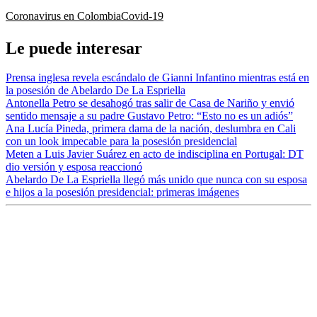
Coronavirus en Colombia
Covid-19
Le puede interesar
Prensa inglesa revela escándalo de Gianni Infantino mientras está en
la posesión de Abelardo De La Espriella
Antonella Petro se desahogó tras salir de Casa de Nariño y envió
sentido mensaje a su padre Gustavo Petro: “Esto no es un adiós”
Ana Lucía Pineda, primera dama de la nación, deslumbra en Cali
con un look impecable para la posesión presidencial
Meten a Luis Javier Suárez en acto de indisciplina en Portugal: DT
dio versión y esposa reaccionó
Abelardo De La Espriella llegó más unido que nunca con su esposa
e hijos a la posesión presidencial: primeras imágenes