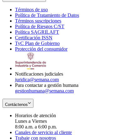
Términos de uso
Opens
Política de Tratamiento de Datos
in
Opens
Términos suscripciones
new
Opens
in
Política de Riesgos C/ST
window
in
Opens
new
Política SAGRILAFT
Opens
new
in
window
Certificación ISSN
Opens
in
window
new
TyC Plan de Gobierno
in
new
Opens
window
Protección del consumidor
new
window
in
Opens
window
new
in
window
new
window
Notificaciones judiciales
juridica@semana.com
Para contactar a gestión humana
gestionhumana@semana.com
Contáctenos
Horarios de atención
Lunes a Viernes
8:00 a.m. a 6:00 p.m.
Canales de servicio al cliente
Trabaje con nosotros