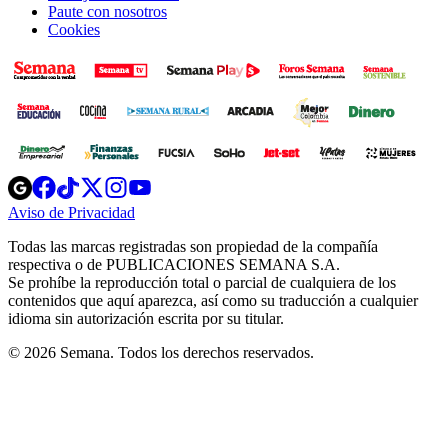
Paute con nosotros
Cookies
Opens
Opens
Opens
Opens
Opens
in
in
in
in
in
Aviso de Privacidad
Opens
new
new
new
new
new
in
window
window
window
window
window
Todas las marcas registradas son propiedad de la compañía
new
respectiva o de PUBLICACIONES SEMANA S.A.
window
Se prohíbe la reproducción total o parcial de cualquiera de los
contenidos que aquí aparezca, así como su traducción a cualquier
idioma sin autorización escrita por su titular.
© 2026 Semana. Todos los derechos reservados.