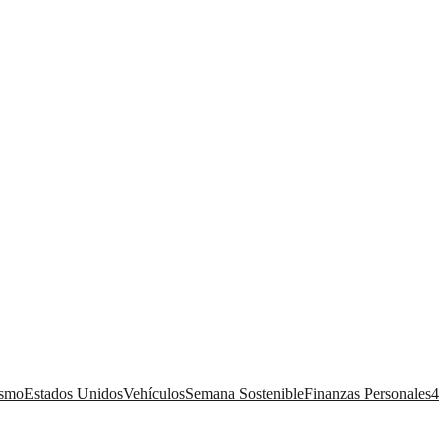
ismo
Estados Unidos
Vehículos
Semana Sostenible
Finanzas Personales
4