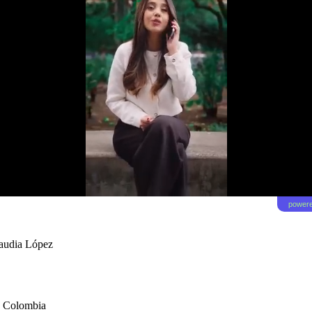
powere
laudia López
en Colombia