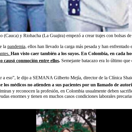
ao (Cauca) y Riohacha (La Guajira) empezó a crear trajes con bolsas de
e la
pandemia,
ellos han llevado la carga más pesada y han enfrentado 
antes.
Han visto caer también a los suyos. En Colombia, en cada hos
no causó conmoción entre ellos
.
Semejante batacazo era lo último que 
ar a eso”, le dijo a SEMANA Gilberto Mejía, director de la Clínica Sha
e los médicos no atienden a sus pacientes por un llamado de autor
iran y reconocen la profesión, en Colombia usualmente deben sacrificar
deudas enormes y tienen en muchos casos condiciones laborales precaria