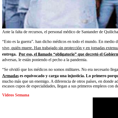
Ante la falta de recursos, el personal médico de Santander de Quilich
“Esto es la guerra”. han dicho médicos en todo el mundo. En medio d
vive, quién muere. Han trabajado sin protección y en jornadas extenu
entrega.
Por eso, el llamado “obligatorio” que decretó el Gobier
adversas, le están poniendo el pecho a la pandemia.
“Se olvidó que los médicos no somos militares. No era necesario lleg
Armadas
es equivocado y carga una injusticia. Lo primero porqu
mucho más que un enemigo. A diferencia de otros países, en donde adm
escasos cupos de especialidades, llegan a sus primeros empleos con 
Videos Semana