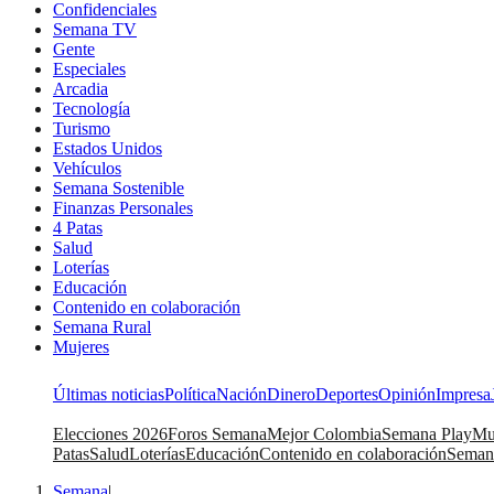
Confidenciales
Semana TV
Gente
Especiales
Arcadia
Tecnología
Turismo
Estados Unidos
Vehículos
Semana Sostenible
Finanzas Personales
4 Patas
Salud
Loterías
Educación
Contenido en colaboración
Semana Rural
Mujeres
Últimas noticias
Política
Nación
Dinero
Deportes
Opinión
Impresa
Elecciones 2026
Foros Semana
Mejor Colombia
Semana Play
Mu
Patas
Salud
Loterías
Educación
Contenido en colaboración
Seman
Semana
|