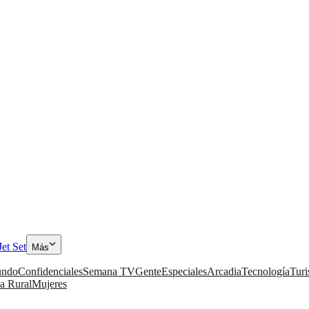
Jet Set
Más
ndo
Confidenciales
Semana TV
Gente
Especiales
Arcadia
Tecnología
Tur
a Rural
Mujeres