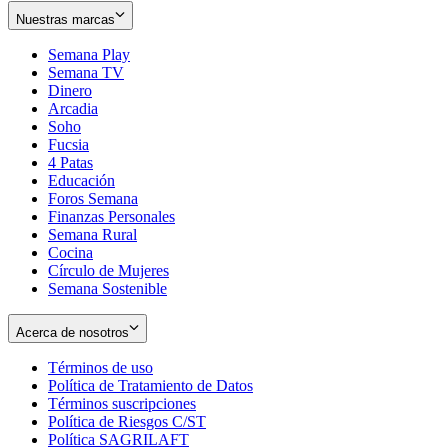
Nuestras marcas
Semana Play
Semana TV
Dinero
Arcadia
Soho
Opens
Fucsia
in
Opens
4 Patas
new
in
Educación
window
new
Foros Semana
window
Finanzas Personales
Semana Rural
Cocina
Círculo de Mujeres
Semana Sostenible
Acerca de nosotros
Términos de uso
Opens
Política de Tratamiento de Datos
in
Opens
Términos suscripciones
new
Opens
in
Política de Riesgos C/ST
window
in
Opens
new
Política SAGRILAFT
Opens
new
in
window