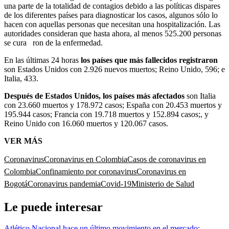
una parte de la totalidad de contagios debido a las políticas dispares
de los diferentes países para diagnosticar los casos, algunos sólo lo
hacen con aquellas personas que necesitan una hospitalización. Las
autoridades consideran que hasta ahora, al menos 525.200 personas
se cura ron de la enfermedad.
En las últimas 24 horas
los países que más fallecidos registraron
son Estados Unidos con 2.926 nuevos muertos; Reino Unido, 596; e
Italia, 433.
Después de Estados Unidos, los países más afectados
son Italia
con 23.660 muertos y 178.972 casos; España con 20.453 muertos y
195.944 casos; Francia con 19.718 muertos y 152.894 casos;, y
Reino Unido con 16.060 muertos y 120.067 casos.
VER MÁS
Coronavirus
Coronavirus en Colombia
Casos de coronavirus en
Colombia
Confinamiento por coronavirus
Coronavirus en
Bogotá
Coronavirus pandemia
Covid-19
Ministerio de Salud
Le puede interesar
Atlético Nacional hace un último movimiento en el mercado: