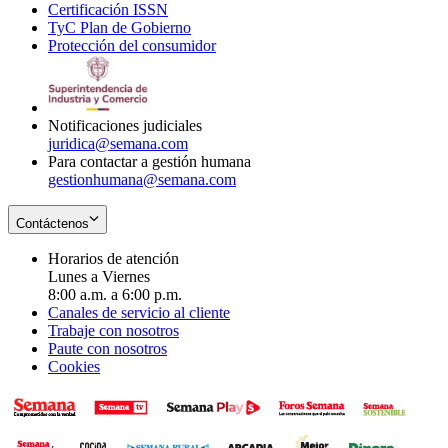
Certificación ISSN
Opens
in
window
new
TyC Plan de Gobierno
in
new
Opens
window
Protección del consumidor
new
window
in
Opens
window
new
in
window
new
window
Notificaciones judiciales
juridica@semana.com
Para contactar a gestión humana
gestionhumana@semana.com
Contáctenos
Horarios de atención
Lunes a Viernes
8:00 a.m. a 6:00 p.m.
Canales de servicio al cliente
Trabaje con nosotros
Paute con nosotros
Cookies