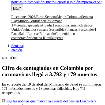
noticias
Política
Nación
Dinero
Deportes
Opinión
Impresa
Jet Set
Más
Elecciones 2026
Foros Semana
Mejor Colombia
Semana
Play
Mundo
Confidenciales
Semana
TV
Gente
Especiales
Arcadia
Tecnología
Turismo
Estados
Unidos
Vehículos
Semana Sostenible
Finanzas Personales
4
Patas
Salud
Loterías
Educación
Contenido en
colaboración
Semana Rural
Mujeres
Semana
|
Nación
NACIÓN
Cifra de contagiados en Colombia por
coronavirus llegó a 3.792 y 179 muertos
En el reporte del 19 de abril del Ministerio de Salud se confirmaron
171 infectados nuevos y 13 personas fallecidas. Hay 711
recuperados.
Siga las noticias que marcan la agenda del país en Discover y