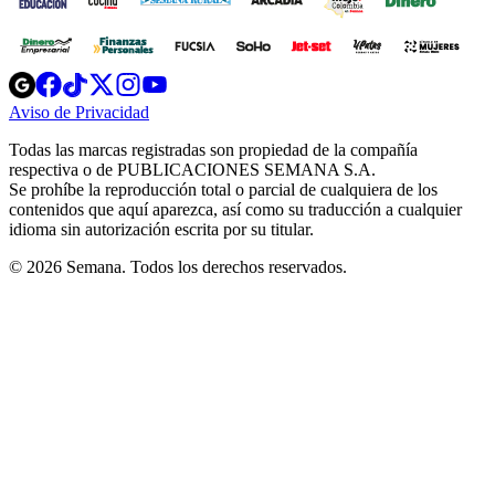
Opens
Opens
Opens
Opens
Opens
in
in
in
in
in
Aviso de Privacidad
Opens
new
new
new
new
new
in
window
window
window
window
window
Todas las marcas registradas son propiedad de la compañía
new
respectiva o de PUBLICACIONES SEMANA S.A.
window
Se prohíbe la reproducción total o parcial de cualquiera de los
contenidos que aquí aparezca, así como su traducción a cualquier
idioma sin autorización escrita por su titular.
© 2026 Semana. Todos los derechos reservados.