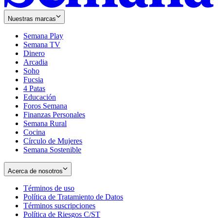
Nuestras marcas
Semana Play
Semana TV
Dinero
Arcadia
Soho
Opens
Fucsia
in
Opens
4 Patas
new
in
Educación
window
new
Foros Semana
window
Finanzas Personales
Semana Rural
Cocina
Círculo de Mujeres
Semana Sostenible
Acerca de nosotros
Términos de uso
Opens
Política de Tratamiento de Datos
in
Opens
Términos suscripciones
new
Opens
in
Política de Riesgos C/ST
window
in
Opens
new