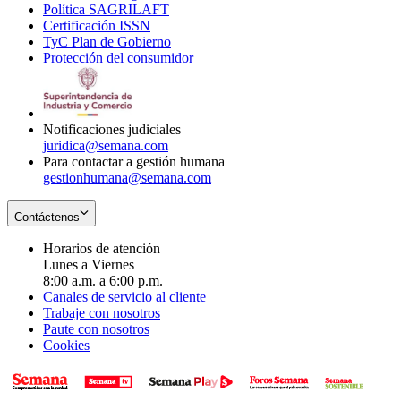
Política SAGRILAFT
Opens
new
in
window
Certificación ISSN
Opens
in
window
new
TyC Plan de Gobierno
in
new
Opens
window
Protección del consumidor
new
window
in
Opens
window
new
in
window
new
window
Notificaciones judiciales
juridica@semana.com
Para contactar a gestión humana
gestionhumana@semana.com
Contáctenos
Horarios de atención
Lunes a Viernes
8:00 a.m. a 6:00 p.m.
Canales de servicio al cliente
Trabaje con nosotros
Paute con nosotros
Cookies