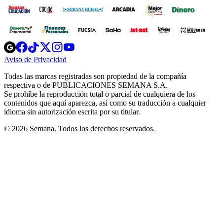
Opens
Opens
Opens
Opens
Opens
in
in
in
in
in
Aviso de Privacidad
Opens
new
new
new
new
new
in
window
window
window
window
window
Todas las marcas registradas son propiedad de la compañía
new
respectiva o de PUBLICACIONES SEMANA S.A.
window
Se prohíbe la reproducción total o parcial de cualquiera de los
contenidos que aquí aparezca, así como su traducción a cualquier
idioma sin autorización escrita por su titular.
© 2026 Semana. Todos los derechos reservados.