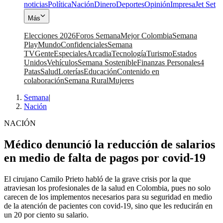
noticias
Política
Nación
Dinero
Deportes
Opinión
Impresa
Jet Set
Más
Elecciones 2026
Foros Semana
Mejor Colombia
Semana
Play
Mundo
Confidenciales
Semana
TV
Gente
Especiales
Arcadia
Tecnología
Turismo
Estados
Unidos
Vehículos
Semana Sostenible
Finanzas Personales
4
Patas
Salud
Loterías
Educación
Contenido en
colaboración
Semana Rural
Mujeres
Semana
|
Nación
NACIÓN
Médico denunció la reducción de salarios
en medio de falta de pagos por covid-19
El cirujano Camilo Prieto habló de la grave crisis por la que
atraviesan los profesionales de la salud en Colombia, pues no solo
carecen de los implementos necesarios para su seguridad en medio
de la atención de pacientes con covid-19, sino que les reducirán en
un 20 por ciento su salario.