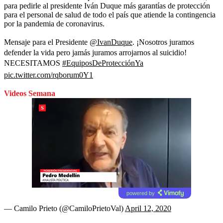
para pedirle al presidente Iván Duque más garantías de protección
para el personal de salud de todo el país que atiende la contingencia
por la pandemia de coronavirus.
Mensaje para el Presidente
@IvanDuque
. ¡Nosotros juramos
defender la vida pero jamás juramos arrojarnos al suicidio!
NECESITAMOS
#EquiposDeProtecciónYa
pic.twitter.com/rqborum0Y1
Videos Semana
powered by
— Camilo Prieto (@CamiloPrietoVal)
April 12, 2020