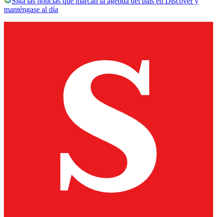
Siga las noticias que marcan la agenda del país en Discover y
manténgase al día