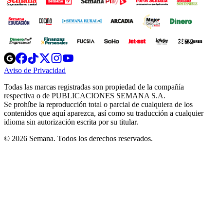
Opens
Opens
Opens
Opens
Opens
in
in
in
in
in
Aviso de Privacidad
Opens
new
new
new
new
new
in
window
window
window
window
window
Todas las marcas registradas son propiedad de la compañía
new
respectiva o de PUBLICACIONES SEMANA S.A.
window
Se prohíbe la reproducción total o parcial de cualquiera de los
contenidos que aquí aparezca, así como su traducción a cualquier
idioma sin autorización escrita por su titular.
© 2026 Semana. Todos los derechos reservados.