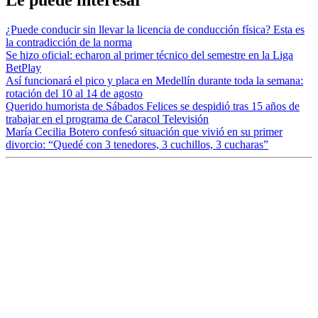
¿Puede conducir sin llevar la licencia de conducción física? Esta es
la contradicción de la norma
Se hizo oficial: echaron al primer técnico del semestre en la Liga
BetPlay
Así funcionará el pico y placa en Medellín durante toda la semana:
rotación del 10 al 14 de agosto
Querido humorista de Sábados Felices se despidió tras 15 años de
trabajar en el programa de Caracol Televisión
María Cecilia Botero confesó situación que vivió en su primer
divorcio: “Quedé con 3 tenedores, 3 cuchillos, 3 cucharas”