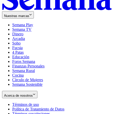
Nuestras marcas
Semana Play
Semana TV
Dinero
Arcadia
Soho
Opens
Fucsia
in
Opens
4 Patas
new
in
Educación
window
new
Foros Semana
window
Finanzas Personales
Semana Rural
Cocina
Círculo de Mujeres
Semana Sostenible
Acerca de nosotros
Términos de uso
Opens
Política de Tratamiento de Datos
in
Opens
Términos suscripciones
new
Opens
in