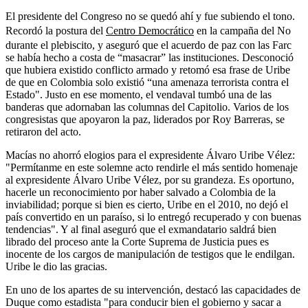
El presidente del Congreso no se quedó ahí y fue subiendo el tono.
Recordó la postura del
Centro Democrático
en la campaña del No
durante el plebiscito, y aseguró que el acuerdo de paz con las Farc
se había hecho a costa de “masacrar” las instituciones. Desconoció
que hubiera existido conflicto armado y retomó esa frase de Uribe
de que en Colombia solo existió “una amenaza terrorista contra el
Estado". Justo en ese momento, el vendaval tumbó una de las
banderas que adornaban las columnas del Capitolio. Varios de los
congresistas que apoyaron la paz, liderados por Roy Barreras, se
retiraron del acto.
Macías no ahorró elogios para el expresidente Álvaro Uribe Vélez:
"P
ermítanme en este solemne acto rendirle el más sentido homenaje
al expresidente Álvaro Uribe Vélez, por su grandeza. Es oportuno,
hacerle un reconocimiento por haber salvado a Colombia de la
inviabilidad; porque si bien es cierto, Uribe en el 2010, no dejó el
país convertido en un paraíso, si lo entregó recuperado y con buenas
tendencias". Y al final aseguró que el exmandatario saldrá bien
librado del proceso ante la Corte Suprema de Justicia pues es
inocente de los cargos de manipulación de testigos que le endilgan.
Uribe le dio las gracias.
En uno de los apartes de su intervención, destacó las capacidades de
Duque como estadista "para conducir bien el gobierno y sacar a