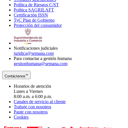
Política de Riesgos C/ST
window
in
Opens
new
Política SAGRILAFT
Opens
new
in
window
Certificación ISSN
Opens
in
window
new
TyC Plan de Gobierno
in
new
Opens
window
Protección del consumidor
new
window
in
Opens
window
new
in
window
new
window
Notificaciones judiciales
juridica@semana.com
Para contactar a gestión humana
gestionhumana@semana.com
Contáctenos
Horarios de atención
Lunes a Viernes
8:00 a.m. a 6:00 p.m.
Canales de servicio al cliente
Trabaje con nosotros
Paute con nosotros
Cookies