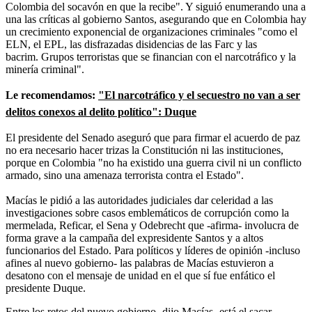
Colombia del socavón en que la recibe". Y siguió enumerando una a
una las críticas al gobierno Santos, asegurando que en Colombia hay
un crecimiento exponencial de organizaciones criminales "como el
ELN, el EPL, las disfrazadas disidencias de las Farc y las
bacrim. Grupos terroristas que se financian con el narcotráfico y la
minería criminal".
Le recomendamos:
"El narcotráfico y el secuestro no van a ser
delitos conexos al delito político": Duque
El presidente del Senado aseguró que para firmar el acuerdo de paz
no era necesario hacer trizas la Constitución ni las instituciones,
porque en Colombia "no ha existido una guerra civil ni un conflicto
armado, sino una amenaza terrorista contra el Estado".
Macías le pidió a las autoridades judiciales dar celeridad a las
investigaciones sobre casos emblemáticos de corrupción como la
mermelada, Reficar, el Sena y Odebrecht que -afirma- involucra de
forma grave a la campaña del expresidente Santos y a altos
funcionarios del Estado. Para políticos y líderes de opinión -incluso
afines al nuevo gobierno- las palabras de Macías estuvieron a
desatono con el mensaje de unidad en el que sí fue enfático el
presidente Duque.
Entre los retos del nuevo gobierno -dijo Macías- está el sacar