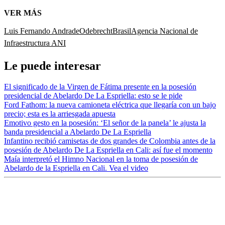
VER MÁS
Luis Fernando Andrade
Odebrecht
Brasil
Agencia Nacional de
Infraestructura ANI
Le puede interesar
El significado de la Virgen de Fátima presente en la posesión
presidencial de Abelardo De La Espriella: esto se le pide
Ford Fathom: la nueva camioneta eléctrica que llegaría con un bajo
precio; esta es la arriesgada apuesta
Emotivo gesto en la posesión: ‘El señor de la panela’ le ajusta la
banda presidencial a Abelardo De La Espriella
Infantino recibió camisetas de dos grandes de Colombia antes de la
posesión de Abelardo De La Espriella en Cali: así fue el momento
Maía interpretó el Himno Nacional en la toma de posesión de
Abelardo de la Espriella en Cali. Vea el video