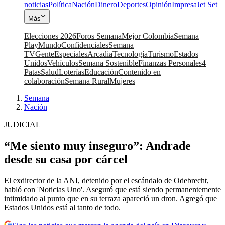
noticias
Política
Nación
Dinero
Deportes
Opinión
Impresa
Jet Set
Más
Elecciones 2026
Foros Semana
Mejor Colombia
Semana
Play
Mundo
Confidenciales
Semana
TV
Gente
Especiales
Arcadia
Tecnología
Turismo
Estados
Unidos
Vehículos
Semana Sostenible
Finanzas Personales
4
Patas
Salud
Loterías
Educación
Contenido en
colaboración
Semana Rural
Mujeres
Semana
|
Nación
JUDICIAL
“Me siento muy inseguro”: Andrade
desde su casa por cárcel
El exdirector de la ANI, detenido por el escándalo de Odebrecht,
habló con 'Noticias Uno'. Aseguró que está siendo permanentemente
intimidado al punto que en su terraza apareció un dron. Agregó que
Estados Unidos está al tanto de todo.