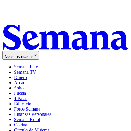
Nuestras marcas
Semana Play
Semana TV
Dinero
Arcadia
Soho
Opens
Fucsia
in
Opens
4 Patas
new
in
Educación
window
new
Foros Semana
window
Finanzas Personales
Semana Rural
Cocina
Círculo de Mujeres