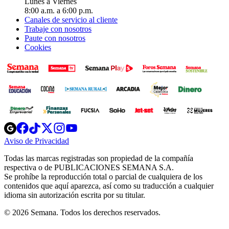
Lunes a Viernes
8:00 a.m. a 6:00 p.m.
Canales de servicio al cliente
Trabaje con nosotros
Paute con nosotros
Cookies
Opens
Opens
Opens
Opens
Opens
in
in
in
in
in
Aviso de Privacidad
Opens
new
new
new
new
new
in
window
window
window
window
window
Todas las marcas registradas son propiedad de la compañía
new
respectiva o de PUBLICACIONES SEMANA S.A.
window
Se prohíbe la reproducción total o parcial de cualquiera de los
contenidos que aquí aparezca, así como su traducción a cualquier
idioma sin autorización escrita por su titular.
© 2026 Semana. Todos los derechos reservados.