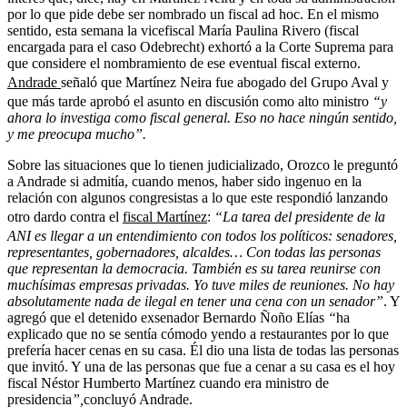
por lo que pide debe ser nombrado un fiscal ad hoc. En el mismo
sentido, esta semana la vicefiscal María Paulina Rivero (fiscal
encargada para el caso Odebrecht) exhortó a la Corte Suprema para
que considere el nombramiento de ese eventual fiscal externo.
Andrade
señaló que Martínez Neira fue abogado del Grupo Aval y
que más tarde aprobó el asunto en discusión como alto ministro
“y
ahora lo investiga como fiscal general. Eso no hace ningún sentido,
y me preocupa mucho”.
Sobre las situaciones que lo tienen judicializado, Orozco le preguntó
a Andrade si admitía, cuando menos, haber sido ingenuo en la
relación con algunos congresistas a lo que este respondió lanzando
otro dardo contra el
fiscal Martínez
:
“La tarea del presidente de la
ANI es llegar a un entendimiento con todos los políticos: senadores,
representantes, gobernadores, alcaldes… Con todas las personas
que representan la democracia. También es su tarea reunirse con
muchísimas empresas privadas. Yo tuve miles de reuniones. No hay
absolutamente nada de ilegal en tener una cena con un senador”
. Y
agregó que el detenido exsenador Bernardo Ñoño Elías
“
ha
explicado que no se sentía cómodo yendo a restaurantes por lo que
prefería hacer cenas en su casa. Él dio una lista de todas las personas
que invitó. Y una de las personas que fue a cenar a su casa es el hoy
fiscal Néstor Humberto Martínez cuando era ministro de
presidencia
”,
concluyó Andrade.