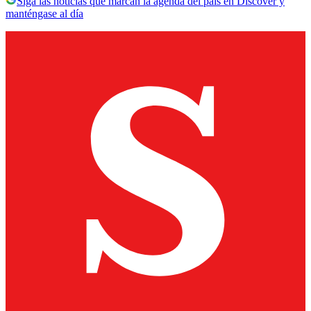
Siga las noticias que marcan la agenda del país en Discover y
manténgase al día