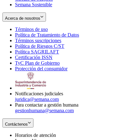
Semana Sostenible
Acerca de nosotros
Términos de uso
Opens
Política de Tratamiento de Datos
in
Opens
Términos suscripciones
new
Opens
in
Política de Riesgos C/ST
window
in
Opens
new
Política SAGRILAFT
Opens
new
in
window
Certificación ISSN
Opens
in
window
new
TyC Plan de Gobierno
in
new
Opens
window
Protección del consumidor
new
window
in
Opens
window
new
in
window
new
window
Notificaciones judiciales
juridica@semana.com
Para contactar a gestión humana
gestionhumana@semana.com
Contáctenos
Horarios de atención