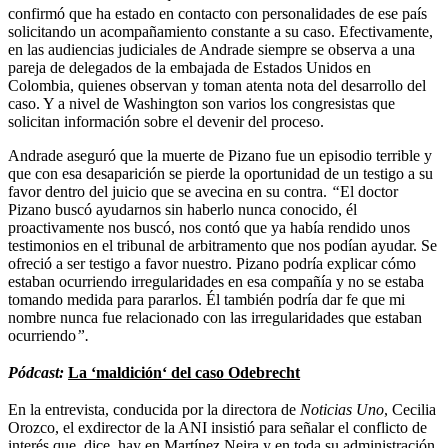
confirmó que ha estado en contacto con personalidades de ese país
solicitando un acompañamiento constante a su caso. Efectivamente,
en las audiencias judiciales de Andrade siempre se observa a una
pareja de delegados de la embajada de Estados Unidos en
Colombia, quienes observan y toman atenta nota del desarrollo del
caso. Y a nivel de Washington son varios los congresistas que
solicitan información sobre el devenir del proceso.
Andrade aseguró que la muerte de Pizano fue un episodio terrible y
que con esa desaparición se pierde la oportunidad de un testigo a su
favor dentro del juicio que se avecina en su contra.
“
El doctor
Pizano buscó ayudarnos sin haberlo nunca conocido, él
proactivamente nos buscó, nos contó que ya había rendido unos
testimonios en el tribunal de arbitramento que nos podían ayudar. Se
ofreció a ser testigo a favor nuestro. Pizano podría explicar cómo
estaban ocurriendo irregularidades en esa compañía y no se estaba
tomando medida para pararlos. Él también podría dar fe que mi
nombre nunca fue relacionado con las irregularidades que estaban
ocurriendo
”.
Pódcast:
La ‘maldición‘ del caso Odebrecht
En la entrevista, conducida por la directora de
Noticias Uno
, Cecilia
Orozco, el exdirector de la ANI insistió para señalar el conflicto de
interés que, dice, hay en Martínez Neira y en toda su administración