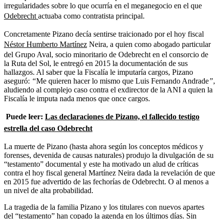
irregularidades sobre lo que ocurría en el meganegocio en el que
Odebrecht
actuaba como contratista principal.
Concretamente Pizano decía sentirse traicionado por el hoy fiscal
Néstor Humberto Martínez
Neira, a quien como abogado particular
del Grupo Aval, socio minoritario de Odebrecht en el consorcio de
la Ruta del Sol, le entregó en 2015 la documentación de sus
hallazgos. Al saber que la Fiscalía le imputaría cargos, Pizano
aseguró:
“
Me quieren hacer lo mismo que Luis Fernando Andrade
”
,
aludiendo al complejo caso contra el exdirector de la ANI a quien la
Fiscalía le imputa nada menos que once cargos.
Puede leer:
Las declaraciones de Pizano, el fallecido testigo
estrella del caso Odebrecht
La muerte de Pizano (hasta ahora según los conceptos médicos y
forenses, devenida de causas naturales) produjo la divulgación de su
“testamento” documental y este ha motivado un alud de críticas
contra el hoy fiscal general Martínez Neira dada la revelación de que
en 2015 fue advertido de las fechorías de Odebrecht. O al menos a
un nivel de alta probabilidad.
La tragedia de la familia Pizano y los titulares con nuevos apartes
del “testamento” han copado la agenda en los últimos días. Sin