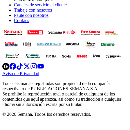
Canales de servicio al cliente
Trabaje con nosotros
Paute con nosotros
Cookies
Opens
Opens
Opens
Opens
Opens
in
in
in
in
in
Aviso de Privacidad
Opens
new
new
new
new
new
in
window
window
window
window
window
Todas las marcas registradas son propiedad de la compañía
new
respectiva o de PUBLICACIONES SEMANA S.A.
window
Se prohíbe la reproducción total o parcial de cualquiera de los
contenidos que aquí aparezca, así como su traducción a cualquier
idioma sin autorización escrita por su titular.
© 2026 Semana. Todos los derechos reservados.