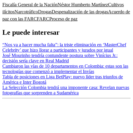
Fiscalía General de la Nación
Néstor Humberto Martínez
Cultivos
ilícitos
Narcotráfico
Drogas
Despenalización de las drogas
Acuerdo de
paz con las FARC
FARC
Proceso de paz
Le puede interesar
“Nos va a hacer mucha falta”: la triste eliminación en ‘MasterChef
Celebrity’ que hizo llorar a participantes y jurados por igual
José Mourinho tendría contundente postura sobre Vinícius Jr.:
decisión sería clave en Real Madrid
Cambiaron las vías de 10 departamentos en Colombia: estas son las
tecnologías que comenzó a implementar el Invías
Tabla de posiciones en Liga BetPlay: nuevo líder tras triunfos de
América e Inter Bogotá
La Selección Colombia tendrá una imponente casa: Revelan nuevas
fotografías que sorprenden a Sudamérica