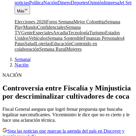
noticias
Política
Nación
Dinero
Deportes
Opinión
Impresa
Jet Set
Más
Elecciones 2026
Foros Semana
Mejor Colombia
Semana
Play
Mundo
Confidenciales
Semana
TV
Gente
Especiales
Arcadia
Tecnología
Turismo
Estados
Unidos
Vehículos
Semana Sostenible
Finanzas Personales
4
Patas
Salud
Loterías
Educación
Contenido en
colaboración
Semana Rural
Mujeres
Semana
|
Nación
NACIÓN
Controversia entre Fiscalía y Minjusticia
por descriminalizar cultivadores de coca
Fiscal General asegura que logró frenar propuesta que buscaba
legalizar narcotraficantes. Viceministro le dice que no es cierto y le
hace una aclaración técnica.
Siga las noticias que marcan la agenda del país en Discover y