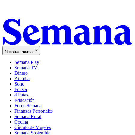
Nuestras marcas
Semana Play
Semana TV
Dinero
Arcadia
Soho
Opens
Fucsia
in
Opens
4 Patas
new
in
Educación
window
new
Foros Semana
window
Finanzas Personales
Semana Rural
Cocina
Círculo de Mujeres
Semana Sostenible