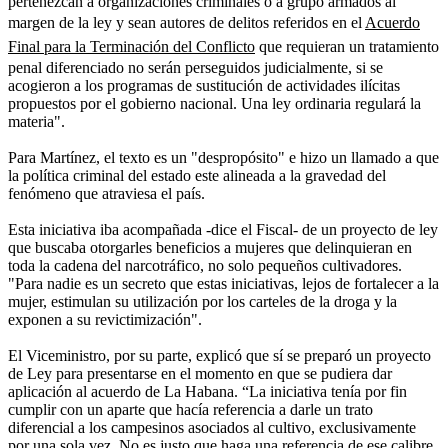
pertenezcan a organizaciones criminales o a grupo armados al
margen de la ley y sean autores de delitos referidos en el
Acuerdo
Final para la Terminación del Conflicto
que requieran un tratamiento
penal diferenciado no serán perseguidos judicialmente, si se
acogieron a los programas de sustitución de actividades ilícitas
propuestos por el gobierno nacional. Una ley ordinaria regulará la
materia".
Para Martínez, el texto es un "despropósito" e hizo un llamado a que
la política criminal del estado este alineada a la gravedad del
fenómeno que atraviesa el país.
Esta iniciativa iba acompañada -dice el Fiscal- de un proyecto de ley
que buscaba otorgarles beneficios a mujeres que delinquieran en
toda la cadena del narcotráfico, no solo pequeños cultivadores.
"Para nadie es un secreto que estas iniciativas, lejos de fortalecer a la
mujer, estimulan su utilización por los carteles de la droga y la
exponen a su revictimización".
El Viceministro, por su parte, explicó que sí se preparó un proyecto
de Ley para presentarse en el momento en que se pudiera dar
aplicación al acuerdo de La Habana. “La iniciativa tenía por fin
cumplir con un aparte que hacía referencia a darle un trato
diferencial a los campesinos asociados al cultivo, exclusivamente
por una sola vez. No es justo que haga una referencia de ese calibre