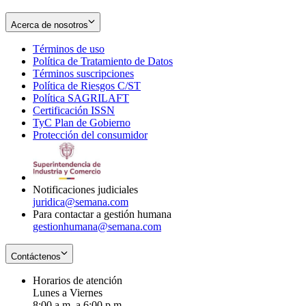
Acerca de nosotros
Términos de uso
Opens
Política de Tratamiento de Datos
in
Opens
Términos suscripciones
new
Opens
in
Política de Riesgos C/ST
window
in
Opens
new
Política SAGRILAFT
Opens
new
in
window
Certificación ISSN
Opens
in
window
new
TyC Plan de Gobierno
in
new
Opens
window
Protección del consumidor
new
window
in
Opens
window
new
in
window
new
window
Notificaciones judiciales
juridica@semana.com
Para contactar a gestión humana
gestionhumana@semana.com
Contáctenos
Horarios de atención
Lunes a Viernes
8:00 a.m. a 6:00 p.m.