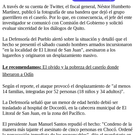
A través de su cuenta de Twitter, el fiscal general, Néstor Humberto
Martínez, publicó la fotografía de una bandera que dejó el grupo
guerrillero en el caserío. Por lo que, en consecuencia, el jefe del ente
investigador se comunicó con Comisión del Gobierno y solicitó
evaluar sinceridad de los diálogos de Quito.
La Defensoría del Pueblo alertó sobre la situación y detalló que el
hecho se presentó el sábado cuando hombres armados incursionaron
"en la localidad de El Litoral de San Juan", asesinaron a los
lugareños y originaron un desplazamiento masivo.
Le recomendamos:
El olvido y la pobreza del caserío donde
liberaron a Odín
Según el reporte, el ataque provocó el desplazamiento de "al menos
14 familias, integradas por 52 personas (18 niños y 34 adultos)".
La Defensoría señaló que un menor de edad herido debió ser
trasladado al hospital de Docordó, en la cabecera municipal de El
Litoral de San Juan, en la zona del Pacífico.
El presidente Juan Manuel Santos repudió el hecho: "Condeno de la
manera más tajante el asesinato de cinco personas en Chocó. Ordené
la persecución inmediata de los responsables", dijo el mandatario en