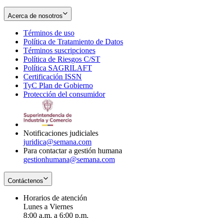
Acerca de nosotros
Términos de uso
Opens
Política de Tratamiento de Datos
in
Opens
Términos suscripciones
new
Opens
in
Política de Riesgos C/ST
window
in
Opens
new
Política SAGRILAFT
Opens
new
in
window
Certificación ISSN
Opens
in
window
new
TyC Plan de Gobierno
in
new
Opens
window
Protección del consumidor
new
window
in
Opens
window
new
in
window
new
window
Notificaciones judiciales
juridica@semana.com
Para contactar a gestión humana
gestionhumana@semana.com
Contáctenos
Horarios de atención
Lunes a Viernes
8:00 a.m. a 6:00 p.m.