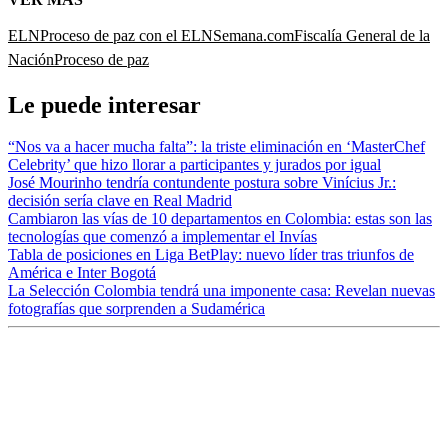
ELN
Proceso de paz con el ELN
Semana.com
Fiscalía General de la
Nación
Proceso de paz
Le puede interesar
“Nos va a hacer mucha falta”: la triste eliminación en ‘MasterChef
Celebrity’ que hizo llorar a participantes y jurados por igual
José Mourinho tendría contundente postura sobre Vinícius Jr.:
decisión sería clave en Real Madrid
Cambiaron las vías de 10 departamentos en Colombia: estas son las
tecnologías que comenzó a implementar el Invías
Tabla de posiciones en Liga BetPlay: nuevo líder tras triunfos de
América e Inter Bogotá
La Selección Colombia tendrá una imponente casa: Revelan nuevas
fotografías que sorprenden a Sudamérica