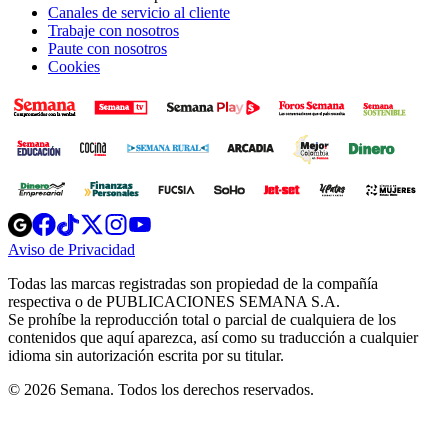
Canales de servicio al cliente
Trabaje con nosotros
Paute con nosotros
Cookies
Opens
Opens
Opens
Opens
Opens
in
in
in
in
in
Aviso de Privacidad
Opens
new
new
new
new
new
in
window
window
window
window
window
Todas las marcas registradas son propiedad de la compañía
new
respectiva o de PUBLICACIONES SEMANA S.A.
window
Se prohíbe la reproducción total o parcial de cualquiera de los
contenidos que aquí aparezca, así como su traducción a cualquier
idioma sin autorización escrita por su titular.
© 2026 Semana. Todos los derechos reservados.