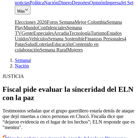
noticias
Política
Nación
Dinero
Deportes
Opinión
Impresa
Jet Set
Más
Elecciones 2026
Foros Semana
Mejor Colombia
Semana
Play
Mundo
Confidenciales
Semana
TV
Gente
Especiales
Arcadia
Tecnología
Turismo
Estados
Unidos
Vehículos
Semana Sostenible
Finanzas Personales
4
Patas
Salud
Loterías
Educación
Contenido en
colaboración
Semana Rural
Mujeres
Semana
|
Nación
JUSTICIA
Fiscal pide evaluar la sinceridad del ELN
con la paz
Testimonios señalan que el grupo guerrillero estaría detrás de ataque
que dejó muertas a cinco personas en Chocó. Fiscalía dice que
“dejaron evidencia en el lugar de los hechos”; ELN responde que es
"mentira".