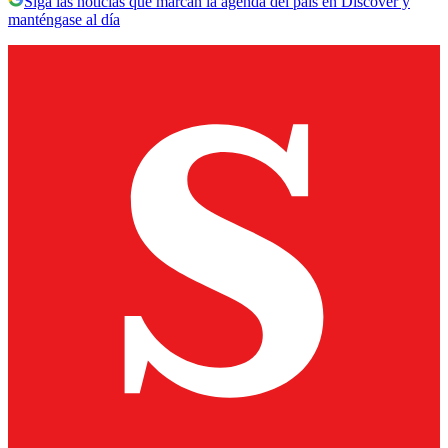
Siga las noticias que marcan la agenda del país en Discover y
manténgase al día