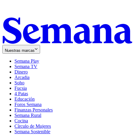
Nuestras marcas
Semana Play
Semana TV
Dinero
Arcadia
Soho
Opens
Fucsia
in
Opens
4 Patas
new
in
Educación
window
new
Foros Semana
window
Finanzas Personales
Semana Rural
Cocina
Círculo de Mujeres
Semana Sostenible