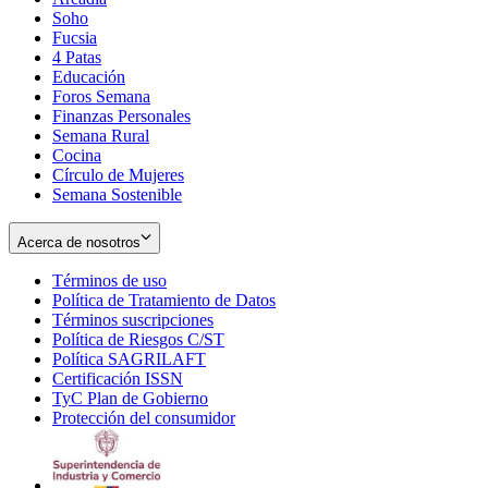
Soho
Opens
Fucsia
in
Opens
4 Patas
new
in
Educación
window
new
Foros Semana
window
Finanzas Personales
Semana Rural
Cocina
Círculo de Mujeres
Semana Sostenible
Acerca de nosotros
Términos de uso
Opens
Política de Tratamiento de Datos
in
Opens
Términos suscripciones
new
Opens
in
Política de Riesgos C/ST
window
in
Opens
new
Política SAGRILAFT
Opens
new
in
window
Certificación ISSN
Opens
in
window
new
TyC Plan de Gobierno
in
new
Opens
window
Protección del consumidor
new
window
in
Opens
window
new
in
window
new
window