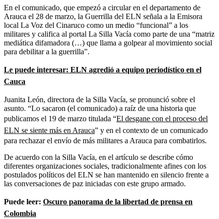
En el comunicado, que empezó a circular en el departamento de
Arauca el 28 de marzo, la Guerrilla del ELN señala a la Emisora
local La Voz del Cinaruco como un medio “funcional” a los
militares y califica al portal La Silla Vacía como parte de una “matriz
mediática difamadora (…) que llama a golpear al movimiento social
para debilitar a la guerrilla”.
Le puede interesar: ELN agredió a equipo periodístico en el
Cauca
Juanita León, directora de la Silla Vacía, se pronunció sobre el
asunto. “Lo sacaron (el comunicado) a raíz de una historia que
publicamos el 19 de marzo titulada “
El desgane con el proceso del
ELN se siente más en Arauca
” y en el contexto de un comunicado
para rechazar el envío de más militares a Arauca para combatirlos.
De acuerdo con la Silla Vacía, en el artículo se describe cómo
diferentes organizaciones sociales, tradicionalmente afines con los
postulados políticos del ELN se han mantenido en silencio frente a
las conversaciones de paz iniciadas con este grupo armado.
Puede leer:
O
scuro panorama de la libertad de prensa en
Colombia