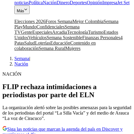
noticias
Política
Nación
Dinero
Deportes
Opinión
Impresa
Jet Set
Más
Elecciones 2026
Foros Semana
Mejor Colombia
Semana
Play
Mundo
Confidenciales
Semana
TV
Gente
Especiales
Arcadia
Tecnología
Turismo
Estados
Unidos
Vehículos
Semana Sostenible
Finanzas Personales
4
Patas
Salud
Loterías
Educación
Contenido en
colaboración
Semana Rural
Mujeres
Semana
|
Nación
NACIÓN
FLIP rechaza intimidaciones a
periodistas por parte del ELN
La organización alertó sobre las posibles amenazas para la seguridad
de los periodistas del portal “La Silla Vacía” y del medio de Arauca
“La voz de Ciracuco”.
Siga las noticias que marcan la agenda del país en Discover y