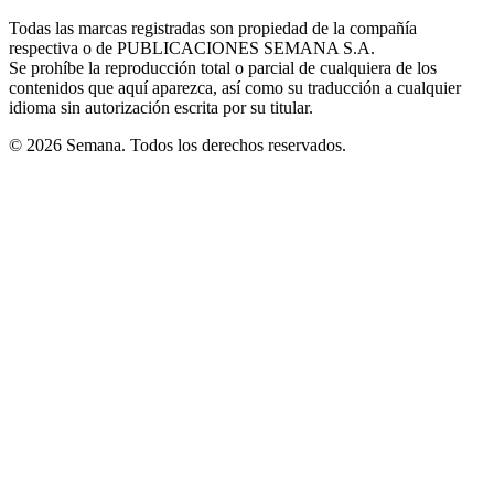
in
window
window
window
window
window
Todas las marcas registradas son propiedad de la compañía
new
respectiva o de PUBLICACIONES SEMANA S.A.
window
Se prohíbe la reproducción total o parcial de cualquiera de los
contenidos que aquí aparezca, así como su traducción a cualquier
idioma sin autorización escrita por su titular.
© 2026 Semana. Todos los derechos reservados.