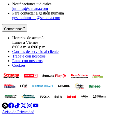
Notificaciones judiciales
juridica@semana.com
Para contactar a gestión humana
gestionhumana@semana.com
Contáctenos
Horarios de atención
Lunes a Viernes
8:00 a.m. a 6:00 p.m.
Canales de servicio al cliente
Trabaje con nosotros
Paute con nosotros
Cookies
Opens
Opens
Opens
Opens
Opens
in
in
in
in
in
Aviso de Privacidad
Opens
new
new
new
new
new