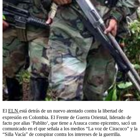
El
ELN
está detrás de un nuevo atentado contra la libertad de
expresión en Colombia. El Frente de Guerra Oriental, liderado de
facto por alias ‘Pablito‘, que tiene a Arauca como epicentro, sacó un
comunicado en el que señala a los medios “La voz de Ciracuco” y la
“Silla Vacía” de conspirar contra los intereses de la guerrilla.