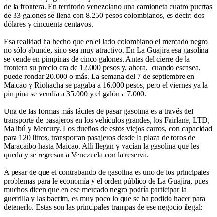
de la frontera. En territorio venezolano una camioneta cuatro puertas
de 33 galones se llena con 8.250 pesos colombianos, es decir: dos
dólares y cincuenta centavos.
Esa realidad ha hecho que en el lado colombiano el mercado negro
no sólo abunde, sino sea muy atractivo. En La Guajira esa gasolina
se vende en pimpinas de cinco galones. Antes del cierre de la
frontera su precio era de 12.000 pesos y, ahora, cuando escasea,
puede rondar 20.000 o más. La semana del 7 de septiembre en
Maicao y Riohacha se pagaba a 16.000 pesos, pero el viernes ya la
pimpina se vendía a 35.000 y el galón a 7.000.
Una de las formas más fáciles de pasar gasolina es a través del
transporte de pasajeros en los vehículos grandes, los Fairlane, LTD,
Malibú y Mercury. Los dueños de estos viejos carros, con capacidad
para 120 litros, transportan pasajeros desde la plaza de toros de
Maracaibo hasta Maicao. Allí llegan y vacían la gasolina que les
queda y se regresan a Venezuela con la reserva.
A pesar de que el contrabando de gasolina es uno de los principales
problemas para le economía y el orden público de La Guajira, pues
muchos dicen que en ese mercado negro podría participar la
guerrilla y las bacrim, es muy poco lo que se ha podido hacer para
detenerlo. Estas son las principales trampas de ese negocio ilegal: