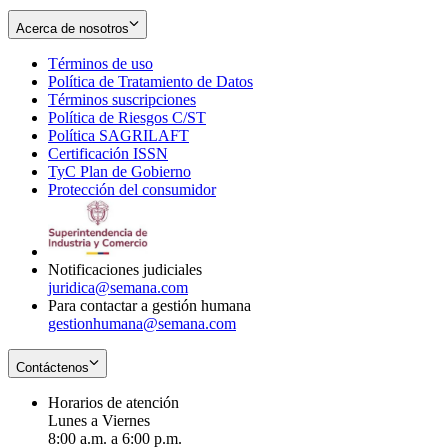
Acerca de nosotros
Términos de uso
Opens
Política de Tratamiento de Datos
in
Opens
Términos suscripciones
new
Opens
in
Política de Riesgos C/ST
window
in
Opens
new
Política SAGRILAFT
Opens
new
in
window
Certificación ISSN
Opens
in
window
new
TyC Plan de Gobierno
in
new
Opens
window
Protección del consumidor
new
window
in
Opens
window
new
in
window
new
window
Notificaciones judiciales
juridica@semana.com
Para contactar a gestión humana
gestionhumana@semana.com
Contáctenos
Horarios de atención
Lunes a Viernes
8:00 a.m. a 6:00 p.m.