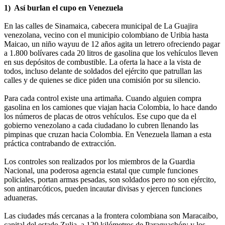
1) Así burlan el cupo en Venezuela
En las calles de Sinamaica, cabecera municipal de La Guajira
venezolana, vecino con el municipio colombiano de Uribia hasta
Maicao, un niño wayuu de 12 años agita un letrero ofreciendo pagar
a 1.800 bolívares cada 20 litros de gasolina que los vehículos lleven
en sus depósitos de combustible. La oferta la hace a la vista de
todos, incluso delante de soldados del ejército que patrullan las
calles y de quienes se dice piden una comisión por su silencio.
Para cada control existe una artimaña. Cuando alguien compra
gasolina en los camiones que viajan hacia Colombia, lo hace dando
los números de placas de otros vehículos. Ese cupo que da el
gobierno venezolano a cada ciudadano lo cubren llenando las
pimpinas que cruzan hacia Colombia. En Venezuela llaman a esta
práctica contrabando de extracción.
Los controles son realizados por los miembros de la Guardia
Nacional, una poderosa agencia estatal que cumple funciones
policiales, portan armas pesadas, son soldados pero no son ejército,
son antinarcóticos, pueden incautar divisas y ejercen funciones
aduaneras.
Las ciudades más cercanas a la frontera colombiana son Maracaibo,
capital del estado Zulia, a 120 kilómetros de Paraguachón; y los