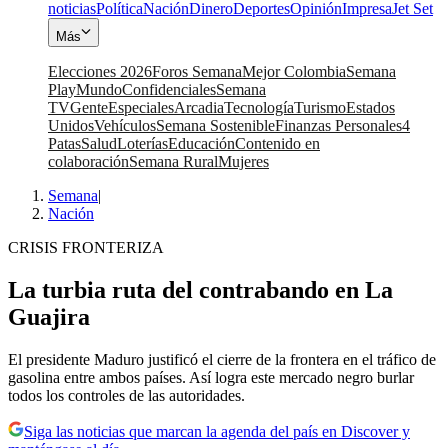
noticias
Política
Nación
Dinero
Deportes
Opinión
Impresa
Jet Set
Más
Elecciones 2026
Foros Semana
Mejor Colombia
Semana
Play
Mundo
Confidenciales
Semana
TV
Gente
Especiales
Arcadia
Tecnología
Turismo
Estados
Unidos
Vehículos
Semana Sostenible
Finanzas Personales
4
Patas
Salud
Loterías
Educación
Contenido en
colaboración
Semana Rural
Mujeres
Semana
|
Nación
CRISIS FRONTERIZA
La turbia ruta del contrabando en La
Guajira
El presidente Maduro justificó el cierre de la frontera en el tráfico de
gasolina entre ambos países. Así logra este mercado negro burlar
todos los controles de las autoridades.
Siga las noticias que marcan la agenda del país en Discover y