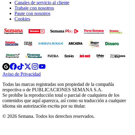
Canales de servicio al cliente
Trabaje con nosotros
Paute con nosotros
Cookies
Opens
Opens
Opens
Opens
Opens
in
in
in
in
in
Aviso de Privacidad
Opens
new
new
new
new
new
in
window
window
window
window
window
Todas las marcas registradas son propiedad de la compañía
new
respectiva o de PUBLICACIONES SEMANA S.A.
window
Se prohíbe la reproducción total o parcial de cualquiera de los
contenidos que aquí aparezca, así como su traducción a cualquier
idioma sin autorización escrita por su titular.
© 2026 Semana. Todos los derechos reservados.