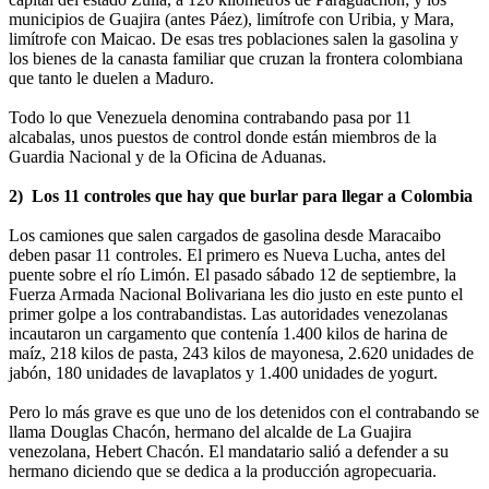
municipios de Guajira (antes Páez), limítrofe con Uribia, y Mara,
limítrofe con Maicao. De esas tres poblaciones salen la gasolina y
los bienes de la canasta familiar que cruzan la frontera colombiana
que tanto le duelen a Maduro.
Todo lo que Venezuela denomina contrabando pasa por 11
alcabalas, unos puestos de control donde están miembros de la
Guardia Nacional y de la Oficina de Aduanas.
2) Los 11 controles que hay que burlar para llegar a Colombia
Los camiones que salen cargados de gasolina desde Maracaibo
deben pasar 11 controles. El primero es Nueva Lucha, antes del
puente sobre el río Limón. El pasado sábado 12 de septiembre, la
Fuerza Armada Nacional Bolivariana les dio justo en este punto el
primer golpe a los contrabandistas. Las autoridades venezolanas
incautaron un cargamento que contenía 1.400 kilos de harina de
maíz, 218 kilos de pasta, 243 kilos de mayonesa, 2.620 unidades de
jabón, 180 unidades de lavaplatos y 1.400 unidades de yogurt.
Pero lo más grave es que uno de los detenidos con el contrabando se
llama Douglas Chacón, hermano del alcalde de La Guajira
venezolana, Hebert Chacón. El mandatario salió a defender a su
hermano diciendo que se dedica a la producción agropecuaria.