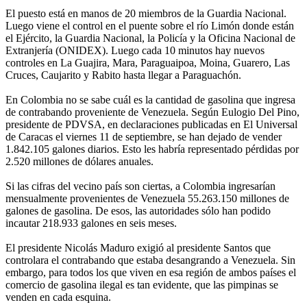
El puesto está en manos de 20 miembros de la Guardia Nacional.
Luego viene el control en el puente sobre el río Limón donde están
el Ejército, la Guardia Nacional, la Policía y la Oficina Nacional de
Extranjería (ONIDEX). Luego cada 10 minutos hay nuevos
controles en La Guajira, Mara, Paraguaipoa, Moina, Guarero, Las
Cruces, Caujarito y Rabito hasta llegar a Paraguachón.
En Colombia no se sabe cuál es la cantidad de gasolina que ingresa
de contrabando proveniente de Venezuela. Según Eulogio Del Pino,
presidente de PDVSA, en declaraciones publicadas en El Universal
de Caracas el viernes 11 de septiembre, se han dejado de vender
1.842.105 galones diarios. Esto les habría representado pérdidas por
2.520 millones de dólares anuales.
Si las cifras del vecino país son ciertas, a Colombia ingresarían
mensualmente provenientes de Venezuela 55.263.150 millones de
galones de gasolina. De esos, las autoridades sólo han podido
incautar 218.933 galones en seis meses.
El presidente Nicolás Maduro exigió al presidente Santos que
controlara el contrabando que estaba desangrando a Venezuela. Sin
embargo, para todos los que viven en esa región de ambos países el
comercio de gasolina ilegal es tan evidente, que las pimpinas se
venden en cada esquina.