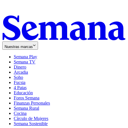
Nuestras marcas
Semana Play
Semana TV
Dinero
Arcadia
Soho
Opens
Fucsia
in
Opens
4 Patas
new
in
Educación
window
new
Foros Semana
window
Finanzas Personales
Semana Rural
Cocina
Círculo de Mujeres
Semana Sostenible