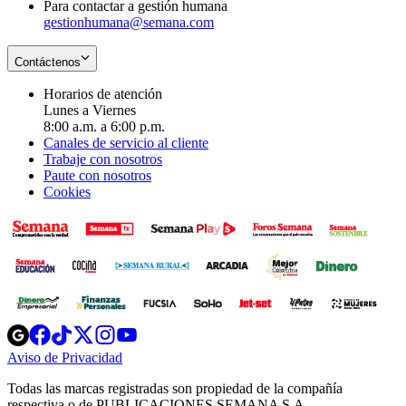
Para contactar a gestión humana
gestionhumana@semana.com
Contáctenos
Horarios de atención
Lunes a Viernes
8:00 a.m. a 6:00 p.m.
Canales de servicio al cliente
Trabaje con nosotros
Paute con nosotros
Cookies
Opens
Opens
Opens
Opens
Opens
in
in
in
in
in
Aviso de Privacidad
Opens
new
new
new
new
new
in
window
window
window
window
window
Todas las marcas registradas son propiedad de la compañía
new
respectiva o de PUBLICACIONES SEMANA S.A.