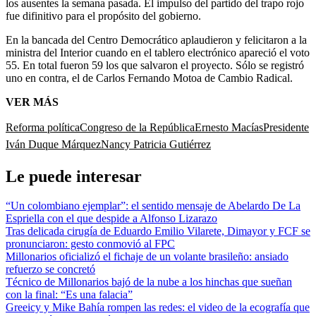
los ausentes la semana pasada. El impulso del partido del trapo rojo
fue difinitivo para el propósito del gobierno.
En la bancada del Centro Democrático aplaudieron y felicitaron a la
ministra del Interior cuando en el tablero electrónico apareció el voto
55. En total fueron 59 los que salvaron el proyecto. Sólo se registró
uno en contra, el de Carlos Fernando Motoa de Cambio Radical.
VER MÁS
Reforma política
Congreso de la República
Ernesto Macías
Presidente
Iván Duque Márquez
Nancy Patricia Gutiérrez
Le puede interesar
“Un colombiano ejemplar”: el sentido mensaje de Abelardo De La
Espriella con el que despide a Alfonso Lizarazo
Tras delicada cirugía de Eduardo Emilio Vilarete, Dimayor y FCF se
pronunciaron: gesto conmovió al FPC
Millonarios oficializó el fichaje de un volante brasileño: ansiado
refuerzo se concretó
Técnico de Millonarios bajó de la nube a los hinchas que sueñan
con la final: “Es una falacia”
Greeicy y Mike Bahía rompen las redes: el video de la ecografía que