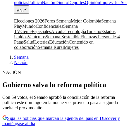
noticias
Política
Nación
Dinero
Deportes
Opinión
Impresa
Jet Set
Más
Elecciones 2026
Foros Semana
Mejor Colombia
Semana
Play
Mundo
Confidenciales
Semana
TV
Gente
Especiales
Arcadia
Tecnología
Turismo
Estados
Unidos
Vehículos
Semana Sostenible
Finanzas Personales
4
Patas
Salud
Loterías
Educación
Contenido en
colaboración
Semana Rural
Mujeres
Semana
|
Nación
NACIÓN
Gobierno salva la reforma política
Con 59 votos, el Senado aprobó la conciliación de la reforma
política este domingo en la noche y el proyecto pasa a segunda
vuelta el próximo año.
Siga las noticias que marcan la agenda del país en Discover y
manténgase al día