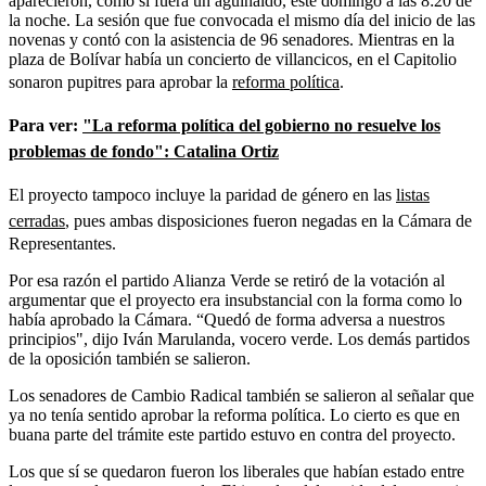
aparecieron, como si fuera un aguinaldo, este domingo a las 8:20 de
la noche. La sesión que fue convocada el mismo día del inicio de las
novenas y contó con la asistencia de 96 senadores. Mientras en la
plaza de Bolívar había un concierto de villancicos, en el Capitolio
sonaron pupitres para aprobar la
reforma política
.
Para ver:
"La reforma política del gobierno no resuelve los
problemas de fondo": Catalina Ortiz
El proyecto tampoco incluye la paridad de género en las
listas
cerradas
, pues ambas disposiciones fueron negadas en la Cámara de
Representantes.
Por esa razón el partido Alianza Verde se retiró de la votación al
argumentar que el proyecto era insubstancial con la forma como lo
había aprobado la Cámara. “Quedó de forma adversa a nuestros
principios", dijo Iván Marulanda, vocero verde. Los demás partidos
de la oposición también se salieron.
Los senadores de Cambio Radical también se salieron al señalar que
ya no tenía sentido aprobar la reforma política. Lo cierto es que en
buana parte del trámite este partido estuvo en contra del proyecto.
Los que sí se quedaron fueron los liberales que habían estado entre