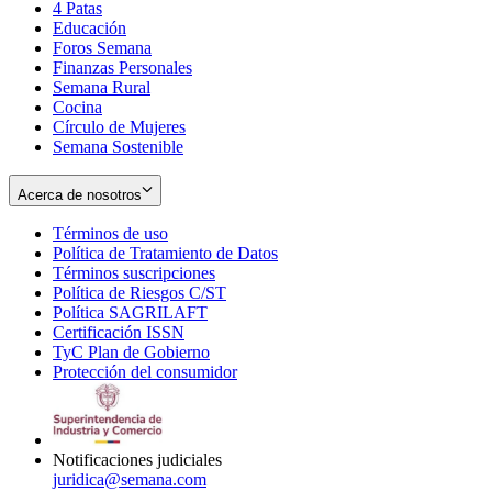
4 Patas
new
in
Educación
window
new
Foros Semana
window
Finanzas Personales
Semana Rural
Cocina
Círculo de Mujeres
Semana Sostenible
Acerca de nosotros
Términos de uso
Opens
Política de Tratamiento de Datos
in
Opens
Términos suscripciones
new
Opens
in
Política de Riesgos C/ST
window
in
Opens
new
Política SAGRILAFT
Opens
new
in
window
Certificación ISSN
Opens
in
window
new
TyC Plan de Gobierno
in
new
Opens
window
Protección del consumidor
new
window
in
Opens
window
new
in
window
new
window
Notificaciones judiciales
juridica@semana.com