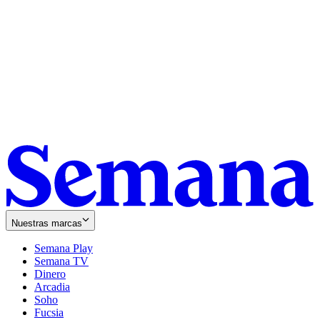
Nuestras marcas
Semana Play
Semana TV
Dinero
Arcadia
Soho
Opens
Fucsia
in
Opens