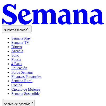
Nuestras marcas
Semana Play
Semana TV
Dinero
Arcadia
Soho
Opens
Fucsia
in
Opens
4 Patas
new
in
Educación
window
new
Foros Semana
window
Finanzas Personales
Semana Rural
Cocina
Círculo de Mujeres
Semana Sostenible
Acerca de nosotros