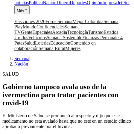
noticias
Política
Nación
Dinero
Deportes
Opinión
Impresa
Jet Set
Más
Elecciones 2026
Foros Semana
Mejor Colombia
Semana
Play
Mundo
Confidenciales
Semana
TV
Gente
Especiales
Arcadia
Tecnología
Turismo
Estados
Unidos
Vehículos
Semana Sostenible
Finanzas Personales
4
Patas
Salud
Loterías
Educación
Contenido en
colaboración
Semana Rural
Mujeres
Semana
|
Nación
SALUD
Gobierno tampoco avala uso de la
ivermectina para tratar pacientes con
covid-19
El Ministerio de Salud se pronunció al respecto y dijo que este
medicamento no está avalado hasta que no esté en un estudio clínico
aprobado previamente por el Invima.