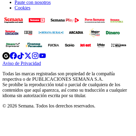
Paute con nosotros
Cookies
Opens
Opens
Opens
Opens
Opens
in
in
in
in
in
Aviso de Privacidad
Opens
new
new
new
new
new
in
window
window
window
window
window
Todas las marcas registradas son propiedad de la compañía
new
respectiva o de PUBLICACIONES SEMANA S.A.
window
Se prohíbe la reproducción total o parcial de cualquiera de los
contenidos que aquí aparezca, así como su traducción a cualquier
idioma sin autorización escrita por su titular.
© 2026 Semana. Todos los derechos reservados.