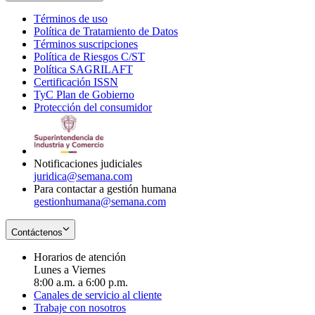
Términos de uso
Opens
Política de Tratamiento de Datos
in
Opens
Términos suscripciones
new
Opens
in
Política de Riesgos C/ST
window
in
Opens
new
Política SAGRILAFT
Opens
new
in
window
Certificación ISSN
Opens
in
window
new
TyC Plan de Gobierno
in
new
Opens
window
Protección del consumidor
new
window
in
Opens
window
new
in
window
new
window
Notificaciones judiciales
juridica@semana.com
Para contactar a gestión humana
gestionhumana@semana.com
Contáctenos
Horarios de atención
Lunes a Viernes
8:00 a.m. a 6:00 p.m.
Canales de servicio al cliente
Trabaje con nosotros