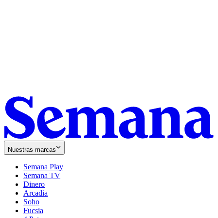
Nuestras marcas
Semana Play
Semana TV
Dinero
Arcadia
Soho
Opens
Fucsia
in
Opens