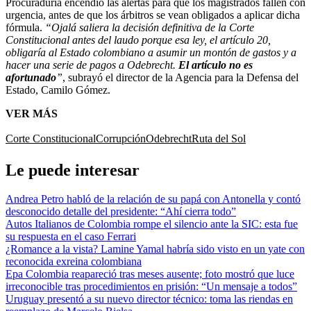
Procuraduría encendió las alertas para que los magistrados fallen con
urgencia, antes de que los árbitros se vean obligados a aplicar dicha
fórmula.
“Ojalá saliera la decisión definitiva de la Corte
Constitucional antes del laudo porque esa ley, el artículo 20,
obligaría al Estado colombiano a asumir un montón de gastos y a
hacer una serie de pagos a Odebrecht.
El artículo no es
afortunado
”
, subrayó el director de la Agencia para la Defensa del
Estado, Camilo Gómez.
VER MÁS
Corte Constitucional
Corrupción
Odebrecht
Ruta del Sol
Le puede interesar
Andrea Petro habló de la relación de su papá con Antonella y contó
desconocido detalle del presidente: “Ahí cierra todo”
Autos Italianos de Colombia rompe el silencio ante la SIC: esta fue
su respuesta en el caso Ferrari
¿Romance a la vista? Lamine Yamal habría sido visto en un yate con
reconocida exreina colombiana
Epa Colombia reapareció tras meses ausente; foto mostró que luce
irreconocible tras procedimientos en prisión: “Un mensaje a todos”
Uruguay presentó a su nuevo director técnico: toma las riendas en