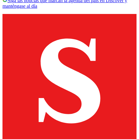
Siga las noticias que marcan la agenda del país en Discover y
manténgase al día