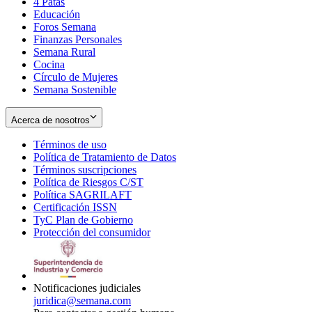
4 Patas
new
in
Educación
window
new
Foros Semana
window
Finanzas Personales
Semana Rural
Cocina
Círculo de Mujeres
Semana Sostenible
Acerca de nosotros
Términos de uso
Opens
Política de Tratamiento de Datos
in
Opens
Términos suscripciones
new
Opens
in
Política de Riesgos C/ST
window
in
Opens
new
Política SAGRILAFT
Opens
new
in
window
Certificación ISSN
Opens
in
window
new
TyC Plan de Gobierno
in
new
Opens
window
Protección del consumidor
new
window
in
Opens
window
new
in
window
new
window
Notificaciones judiciales
juridica@semana.com