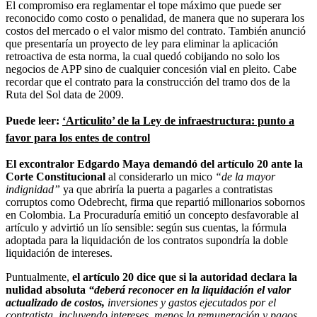
El compromiso era reglamentar el tope máximo que puede ser
reconocido como costo o penalidad, de manera que no superara los
costos del mercado o el valor mismo del contrato. También anunció
que presentaría un proyecto de ley para eliminar la aplicación
retroactiva de esta norma, la cual quedó cobijando no solo los
negocios de APP sino de cualquier concesión vial en pleito. Cabe
recordar que el contrato para la construcción del tramo dos de la
Ruta del Sol data de 2009.
Puede leer:
‘Articulito’ de la Ley de infraestructura: punto a
favor para los entes de control
El excontralor Edgardo Maya demandó del artículo 20 ante la
Corte Constitucional
al considerarlo un mico
“de la mayor
indignidad”
ya que abriría la puerta a pagarles a contratistas
corruptos como Odebrecht, firma que repartió millonarios sobornos
en Colombia. La Procuraduría emitió un concepto desfavorable al
artículo y advirtió un lío sensible: según sus cuentas, la fórmula
adoptada para la liquidación de los contratos supondría la doble
liquidación de intereses.
Puntualmente,
el artículo 20 dice que si la autoridad declara la
nulidad absoluta
“deberá reconocer en la liquidación el valor
actualizado de costos,
inversiones y gastos ejecutados por el
contratista, incluyendo intereses, menos la remuneración y pagos