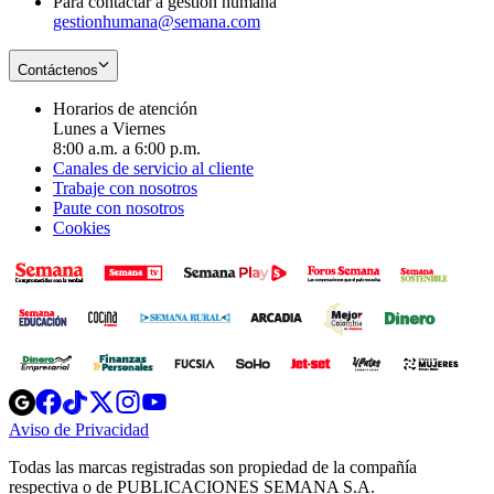
Para contactar a gestión humana
gestionhumana@semana.com
Contáctenos
Horarios de atención
Lunes a Viernes
8:00 a.m. a 6:00 p.m.
Canales de servicio al cliente
Trabaje con nosotros
Paute con nosotros
Cookies
Opens
Opens
Opens
Opens
Opens
in
in
in
in
in
Aviso de Privacidad
Opens
new
new
new
new
new
in
window
window
window
window
window
Todas las marcas registradas son propiedad de la compañía
new
respectiva o de PUBLICACIONES SEMANA S.A.
window