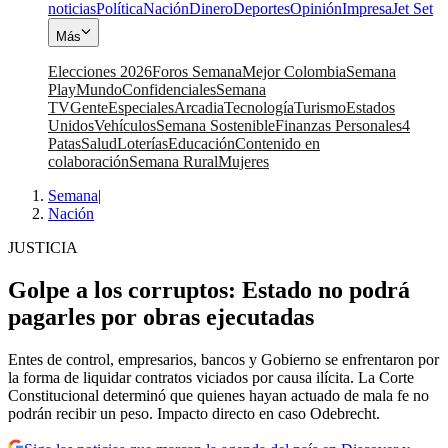
noticias
Política
Nación
Dinero
Deportes
Opinión
Impresa
Jet Set
Más
Elecciones 2026
Foros Semana
Mejor Colombia
Semana
Play
Mundo
Confidenciales
Semana
TV
Gente
Especiales
Arcadia
Tecnología
Turismo
Estados
Unidos
Vehículos
Semana Sostenible
Finanzas Personales
4
Patas
Salud
Loterías
Educación
Contenido en
colaboración
Semana Rural
Mujeres
Semana
|
Nación
JUSTICIA
Golpe a los corruptos: Estado no podrá
pagarles por obras ejecutadas
Entes de control, empresarios, bancos y Gobierno se enfrentaron por
la forma de liquidar contratos viciados por causa ilícita. La Corte
Constitucional determinó que quienes hayan actuado de mala fe no
podrán recibir un peso. Impacto directo en caso Odebrecht.