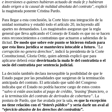
e inversiones a quienes hubieran actuado de mala fe y hubieran
dado origen a la causal de nulidad absoluta del contrato"
, explicó
la magistrada ponente Cristina Pardo.
Para llegar a esta conclusión, la Corte hizo una integración de la
unidad normativa y estudió todo el artículo 20, incluyendo allí
apartes no demandados. Los magistrados aseguran que la regla
general que lleva aplicando el Consejo de Estado es que no se hacen
estos reconocimientos a contratistas que actuaron a sabiendas de la
ilictud.
De modo que sobre este punto se hicieron énfasis para
que esta línea jurídica se mantuviera intocable a futuro.
"La
corrupción no genera derechos"
, indicó la presidenta de la Corte
Constitucional, Gloria Ortiz, quien además explicó que para
aplicarse deberá estar
desvirtuada la mala fe del contratista o el
socio del contratista por sentencia judicial.
La decisión también declara inexequible la posibilidad de que le
Estado pague por las penalidades que surgieran de la terminación
anticipada del contrato. El articulado que salió del Congreso
indicaba que el Estado no podría hacerse cargo de estos costos
“salvo si están asociados al pago de crédito, ‘leasing’ financiero, o
a la terminación del contrato de derivados de cobertura”
. La
postura de Pardo, que fue avalada por la sala,
es que la excepción
no tiene relación con el
“interés público”
y sería darle un aval al
“ejercicio abusivo de los derechos del contratista”
.