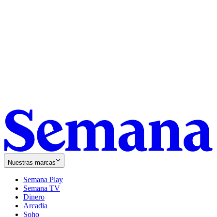
Nuestras marcas
Semana Play
Semana TV
Dinero
Arcadia
Soho
Opens