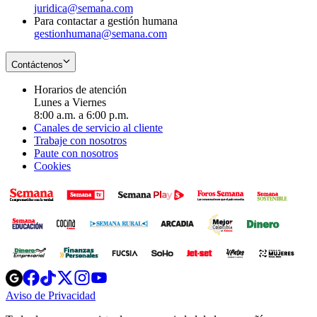
juridica@semana.com
Para contactar a gestión humana
gestionhumana@semana.com
Contáctenos
Horarios de atención
Lunes a Viernes
8:00 a.m. a 6:00 p.m.
Canales de servicio al cliente
Trabaje con nosotros
Paute con nosotros
Cookies
Opens
Opens
Opens
Opens
Opens
in
in
in
in
in
Aviso de Privacidad
Opens
new
new
new
new
new
in
window
window
window
window
window