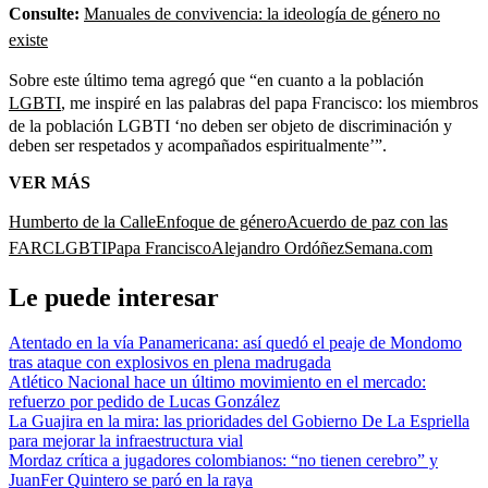
Consulte:
Manuales de convivencia: la ideología de género no
existe
Sobre este último tema agregó que “en cuanto a la población
LGBTI
, me inspiré en las palabras del papa Francisco: los miembros
de la población LGBTI ‘no deben ser objeto de discriminación y
deben ser respetados y acompañados espiritualmente’”.
VER MÁS
Humberto de la Calle
Enfoque de género
Acuerdo de paz con las
FARC
LGBTI
Papa Francisco
Alejandro Ordóñez
Semana.com
Le puede interesar
Atentado en la vía Panamericana: así quedó el peaje de Mondomo
tras ataque con explosivos en plena madrugada
Atlético Nacional hace un último movimiento en el mercado:
refuerzo por pedido de Lucas González
La Guajira en la mira: las prioridades del Gobierno De La Espriella
para mejorar la infraestructura vial
Mordaz crítica a jugadores colombianos: “no tienen cerebro” y
JuanFer Quintero se paró en la raya