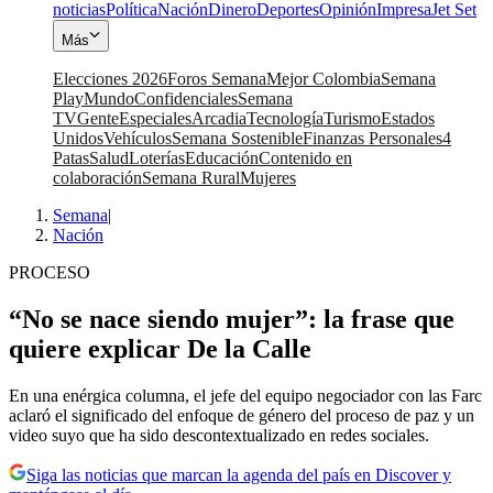
noticias
Política
Nación
Dinero
Deportes
Opinión
Impresa
Jet Set
Más
Elecciones 2026
Foros Semana
Mejor Colombia
Semana
Play
Mundo
Confidenciales
Semana
TV
Gente
Especiales
Arcadia
Tecnología
Turismo
Estados
Unidos
Vehículos
Semana Sostenible
Finanzas Personales
4
Patas
Salud
Loterías
Educación
Contenido en
colaboración
Semana Rural
Mujeres
Semana
|
Nación
PROCESO
“No se nace siendo mujer”: la frase que
quiere explicar De la Calle
En una enérgica columna, el jefe del equipo negociador con las Farc
aclaró el significado del enfoque de género del proceso de paz y un
video suyo que ha sido descontextualizado en redes sociales.
Siga las noticias que marcan la agenda del país en Discover y