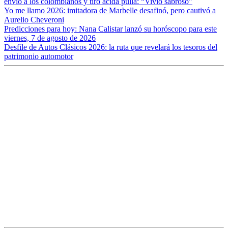
envió a los colombianos y tiró ácida pulla: “Vivió sabroso”
Yo me llamo 2026: imitadora de Marbelle desafinó, pero cautivó a
Aurelio Cheveroni
Predicciones para hoy: Nana Calistar lanzó su horóscopo para este
viernes, 7 de agosto de 2026
Desfile de Autos Clásicos 2026: la ruta que revelará los tesoros del
patrimonio automotor