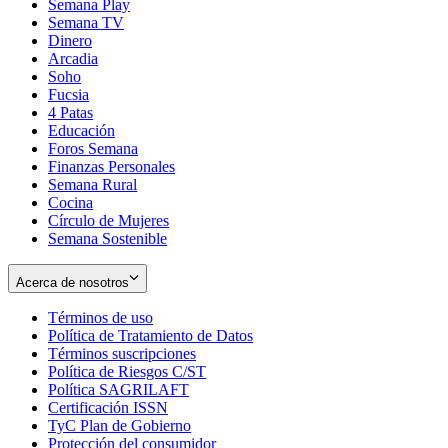
Semana Play
Semana TV
Dinero
Arcadia
Soho
Opens
Fucsia
in
Opens
4 Patas
new
in
Educación
window
new
Foros Semana
window
Finanzas Personales
Semana Rural
Cocina
Círculo de Mujeres
Semana Sostenible
Acerca de nosotros
Términos de uso
Opens
Política de Tratamiento de Datos
in
Opens
Términos suscripciones
new
Opens
in
Política de Riesgos C/ST
window
in
Opens
new
Política SAGRILAFT
Opens
new
in
window
Certificación ISSN
Opens
in
window
new
TyC Plan de Gobierno
in
new
Opens
window
Protección del consumidor
new
window
in
Opens