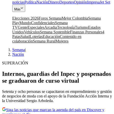
noticias
Política
Nación
Dinero
Deportes
Opinión
Impresa
Jet Set
Más
Elecciones 2026
Foros Semana
Mejor Colombia
Semana
Play
Mundo
Confidenciales
Semana
TV
Gente
Especiales
Arcadia
Tecnología
Turismo
Estados
Unidos
Vehículos
Semana Sostenible
Finanzas Personales
4
Patas
Salud
Loterías
Educación
Contenido en
colaboración
Semana Rural
Mujeres
Semana
|
Nación
SUPERACIÓN
Internos, guardias del Inpec y pospenados
se graduaron de curso virtual
Setenta y ocho personas se capacitaron en emprendimiento y gestión
de negocios de moda con el apoyo de la Fundación Acción Interna y
la Universidad Sergio Arboleda.
Siga las noticias que marcan la agenda del país en Discover y