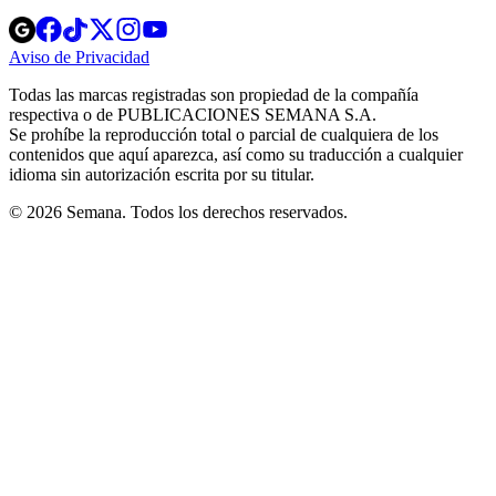
Opens
Opens
Opens
Opens
Opens
in
in
in
in
in
Aviso de Privacidad
Opens
new
new
new
new
new
in
window
window
window
window
window
Todas las marcas registradas son propiedad de la compañía
new
respectiva o de PUBLICACIONES SEMANA S.A.
window
Se prohíbe la reproducción total o parcial de cualquiera de los
contenidos que aquí aparezca, así como su traducción a cualquier
idioma sin autorización escrita por su titular.
© 2026 Semana. Todos los derechos reservados.