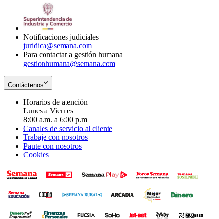
window
new
in
window
new
window
Notificaciones judiciales
juridica@semana.com
Para contactar a gestión humana
gestionhumana@semana.com
Contáctenos
Horarios de atención
Lunes a Viernes
8:00 a.m. a 6:00 p.m.
Canales de servicio al cliente
Trabaje con nosotros
Paute con nosotros
Cookies