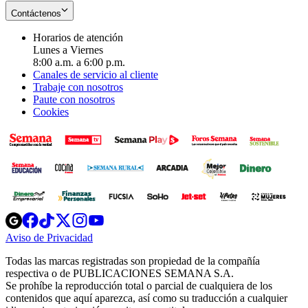
Contáctenos
Horarios de atención
Lunes a Viernes
8:00 a.m. a 6:00 p.m.
Canales de servicio al cliente
Trabaje con nosotros
Paute con nosotros
Cookies
Opens
Opens
Opens
Opens
Opens
in
in
in
in
in
Aviso de Privacidad
Opens
new
new
new
new
new
in
window
window
window
window
window
Todas las marcas registradas son propiedad de la compañía
new
respectiva o de PUBLICACIONES SEMANA S.A.
window
Se prohíbe la reproducción total o parcial de cualquiera de los
contenidos que aquí aparezca, así como su traducción a cualquier