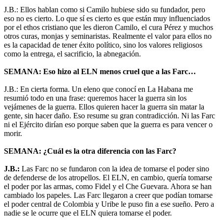
J.B.: Ellos hablan como si Camilo hubiese sido su fundador, pero
eso no es cierto. Lo que sí es cierto es que están muy influenciados
por el ethos cristiano que les dieron Camilo, el cura Pérez y muchos
otros curas, monjas y seminaristas. Realmente el valor para ellos no
es la capacidad de tener éxito político, sino los valores religiosos
como la entrega, el sacrificio, la abnegación.
SEMANA: Eso hizo al ELN menos cruel que a las Farc…
J.B.: En cierta forma. Un eleno que conocí en La Habana me
resumió todo en una frase: queremos hacer la guerra sin los
vejámenes de la guerra. Ellos quieren hacer la guerra sin matar la
gente, sin hacer daño. Eso resume su gran contradicción. Ni las Farc
ni el Ejército dirían eso porque saben que la guerra es para vencer o
morir.
SEMANA: ¿Cuál es la otra diferencia con las Farc?
J.B.:
Las Farc no se fundaron con la idea de tomarse el poder sino
de defenderse de los atropellos. El ELN, en cambio, quería tomarse
el poder por las armas, como Fidel y el Che Guevara. Ahora se han
cambiado los papeles. Las Farc llegaron a creer que podían tomarse
el poder central de Colombia y Uribe le puso fin a ese sueño. Pero a
nadie se le ocurre que el ELN quiera tomarse el poder.