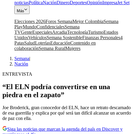
noticias
Política
Nación
Dinero
Deportes
Opinión
Impresa
Jet Set
Más
Elecciones 2026
Foros Semana
Mejor Colombia
Semana
Play
Mundo
Confidenciales
Semana
TV
Gente
Especiales
Arcadia
Tecnología
Turismo
Estados
Unidos
Vehículos
Semana Sostenible
Finanzas Personales
4
Patas
Salud
Loterías
Educación
Contenido en
colaboración
Semana Rural
Mujeres
Semana
|
Nación
ENTREVISTA
“El ELN podría convertirse en una
piedra en el zapato”
Joe Broderick, gran conocedor del ELN, hace un retrato descarnado
de esa guerrilla y explica por qué será tan difícil alcanzar un acuerdo
de paz con ella.
Siga las noticias que marcan la agenda del país en Discover y