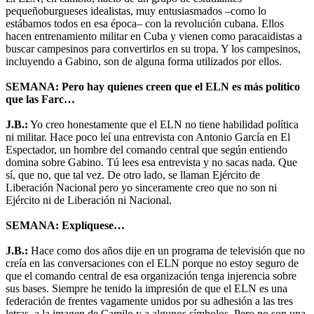
pequeñoburgueses idealistas, muy entusiasmados –como lo
estábamos todos en esa época– con la revolución cubana. Ellos
hacen entrenamiento militar en Cuba y vienen como paracaidistas a
buscar campesinos para convertirlos en su tropa. Y los campesinos,
incluyendo a Gabino, son de alguna forma utilizados por ellos.
SEMANA: Pero hay quienes creen que el ELN es más político
que las Farc…
J.B.:
Yo creo honestamente que el ELN no tiene habilidad política
ni militar. Hace poco leí una entrevista con Antonio García en El
Espectador, un hombre del comando central que según entiendo
domina sobre Gabino. Tú lees esa entrevista y no sacas nada. Que
sí, que no, que tal vez. De otro lado, se llaman Ejército de
Liberación Nacional pero yo sinceramente creo que no son ni
Ejército ni de Liberación ni Nacional.
SEMANA: Explíquese…
J.B.:
Hace como dos años dije en un programa de televisión que no
creía en las conversaciones con el ELN porque no estoy seguro de
que el comando central de esa organización tenga injerencia sobre
sus bases. Siempre he tenido la impresión de que el ELN es una
federación de frentes vagamente unidos por su adhesión a las tres
letras, a la imagen de Camilo y a algunos símbolos. Pero no son una