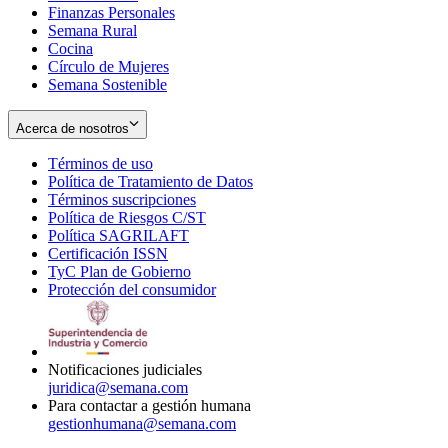
Finanzas Personales
Semana Rural
Cocina
Círculo de Mujeres
Semana Sostenible
Acerca de nosotros
Términos de uso
Opens
Política de Tratamiento de Datos
in
Opens
Términos suscripciones
new
Opens
in
Política de Riesgos C/ST
window
in
Opens
new
Política SAGRILAFT
Opens
new
in
window
Certificación ISSN
Opens
in
window
new
TyC Plan de Gobierno
in
new
Opens
window
Protección del consumidor
new
window
in
Opens
window
new
in
window
new
window
Notificaciones judiciales
juridica@semana.com
Para contactar a gestión humana
gestionhumana@semana.com