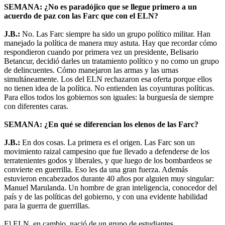
SEMANA: ¿No es paradójico que se llegue primero a un
acuerdo de paz con las Farc que con el ELN?
J.B.:
No. Las Farc siempre ha sido un grupo político militar. Han
manejado la política de manera muy astuta. Hay que recordar cómo
respondieron cuando por primera vez un presidente, Belisario
Betancur, decidió darles un tratamiento político y no como un grupo
de delincuentes. Cómo manejaron las armas y las urnas
simultáneamente. Los del ELN rechazaron esa oferta porque ellos
no tienen idea de la política. No entienden las coyunturas políticas.
Para ellos todos los gobiernos son iguales: la burguesía de siempre
con diferentes caras.
SEMANA: ¿En qué se diferencian los elenos de las Farc?
J.B.:
En dos cosas. La primera es el origen. Las Farc son un
movimiento raizal campesino que fue llevado a defenderse de los
terratenientes godos y liberales, y que luego de los bombardeos se
convierte en guerrilla. Eso les da una gran fuerza. Además
estuvieron encabezados durante 40 años por alguien muy singular:
Manuel Marulanda. Un hombre de gran inteligencia, conocedor del
país y de las políticas del gobierno, y con una evidente habilidad
para la guerra de guerrillas.
El ELN, en cambio, nació de un grupo de estudiantes