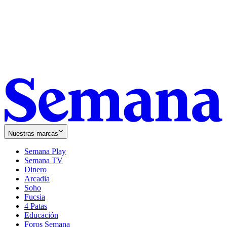
Nuestras marcas
Semana Play
Semana TV
Dinero
Arcadia
Soho
Opens
Fucsia
in
Opens
4 Patas
new
in
Educación
window
new
Foros Semana
window