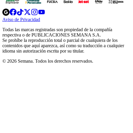
Opens
Opens
Opens
Opens
Opens
in
in
in
in
in
Aviso de Privacidad
Opens
new
new
new
new
new
in
window
window
window
window
window
Todas las marcas registradas son propiedad de la compañía
new
respectiva o de PUBLICACIONES SEMANA S.A.
window
Se prohíbe la reproducción total o parcial de cualquiera de los
contenidos que aquí aparezca, así como su traducción a cualquier
idioma sin autorización escrita por su titular.
© 2026 Semana. Todos los derechos reservados.