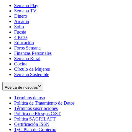
Semana Play
Semana TV
Dinero
Arcadia
Soho
Opens
Fucsia
in
Opens
4 Patas
new
in
Educación
window
new
Foros Semana
window
Finanzas Personales
Semana Rural
Cocina
Círculo de Mujeres
Semana Sostenible
Acerca de nosotros
Términos de uso
Opens
Política de Tratamiento de Datos
in
Opens
Términos suscripciones
new
Opens
in
Política de Riesgos C/ST
window
in
Opens
new
Política SAGRILAFT
Opens
new
in
window
Certificación ISSN
Opens
in
window
new
TyC Plan de Gobierno
in
new
Opens
window