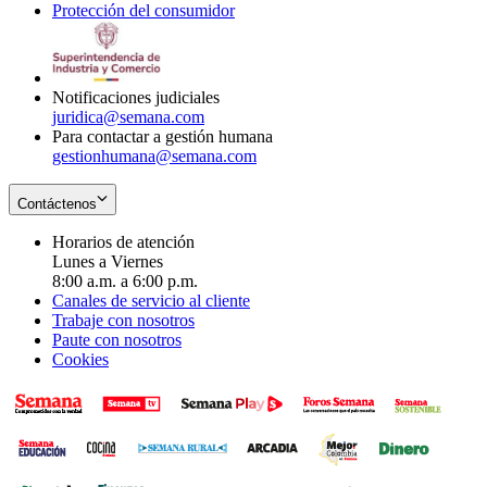
Protección del consumidor
new
window
in
Opens
window
new
in
window
new
window
Notificaciones judiciales
juridica@semana.com
Para contactar a gestión humana
gestionhumana@semana.com
Contáctenos
Horarios de atención
Lunes a Viernes
8:00 a.m. a 6:00 p.m.
Canales de servicio al cliente
Trabaje con nosotros
Paute con nosotros
Cookies