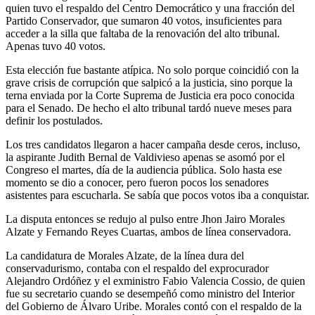
quien tuvo el respaldo del Centro Democrático y una fracción del
Partido Conservador, que sumaron 40 votos, insuficientes para
acceder a la silla que faltaba de la renovación del alto tribunal.
Apenas tuvo 40 votos.
Esta elección fue bastante atípica. No solo porque coincidió con la
grave crisis de corrupción que salpicó a la justicia, sino porque la
terna enviada por la Corte Suprema de Justicia era poco conocida
para el Senado. De hecho el alto tribunal tardó nueve meses para
definir los postulados.
Los tres candidatos llegaron a hacer campaña desde ceros, incluso,
la aspirante Judith Bernal de Valdivieso apenas se asomó por el
Congreso el martes, día de la audiencia pública. Solo hasta ese
momento se dio a conocer, pero fueron pocos los senadores
asistentes para escucharla. Se sabía que pocos votos iba a conquistar.
La disputa entonces se redujo al pulso entre Jhon Jairo Morales
Alzate y Fernando Reyes Cuartas, ambos de línea conservadora.
La candidatura de Morales Alzate, de la línea dura del
conservadurismo, contaba con el respaldo del exprocurador
Alejandro Ordóñez y el exministro Fabio Valencia Cossio, de quien
fue su secretario cuando se desempeñó como ministro del Interior
del Gobierno de Álvaro Uribe. Morales contó con el respaldo de la