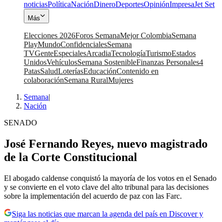
noticias
Política
Nación
Dinero
Deportes
Opinión
Impresa
Jet Set
Más
Elecciones 2026
Foros Semana
Mejor Colombia
Semana
Play
Mundo
Confidenciales
Semana
TV
Gente
Especiales
Arcadia
Tecnología
Turismo
Estados
Unidos
Vehículos
Semana Sostenible
Finanzas Personales
4
Patas
Salud
Loterías
Educación
Contenido en
colaboración
Semana Rural
Mujeres
Semana
|
Nación
SENADO
José Fernando Reyes, nuevo magistrado
de la Corte Constitucional
El abogado caldense conquistó la mayoría de los votos en el Senado
y se convierte en el voto clave del alto tribunal para las decisiones
sobre la implementación del acuerdo de paz con las Farc.
Siga las noticias que marcan la agenda del país en Discover y