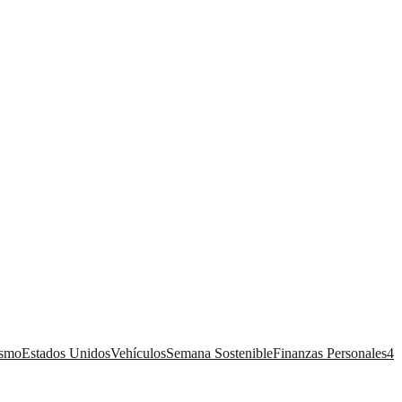
ismo
Estados Unidos
Vehículos
Semana Sostenible
Finanzas Personales
4