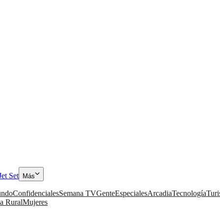
Jet Set
Más
ndo
Confidenciales
Semana TV
Gente
Especiales
Arcadia
Tecnología
Tur
a Rural
Mujeres