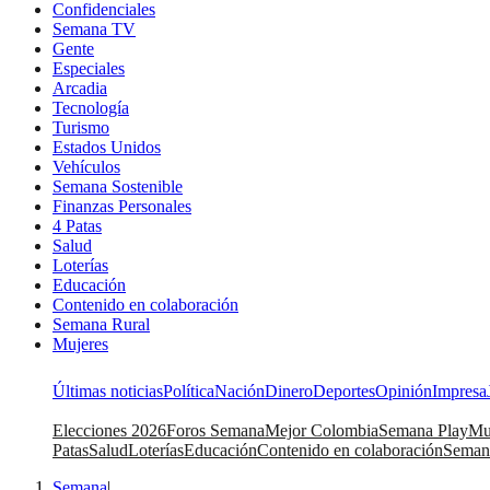
Confidenciales
Semana TV
Gente
Especiales
Arcadia
Tecnología
Turismo
Estados Unidos
Vehículos
Semana Sostenible
Finanzas Personales
4 Patas
Salud
Loterías
Educación
Contenido en colaboración
Semana Rural
Mujeres
Últimas noticias
Política
Nación
Dinero
Deportes
Opinión
Impresa
Elecciones 2026
Foros Semana
Mejor Colombia
Semana Play
Mu
Patas
Salud
Loterías
Educación
Contenido en colaboración
Seman
Semana
|