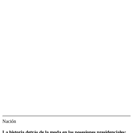
Nación
La historia detrás de la moda en las posesiones presidenciales: