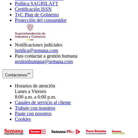
Política SAGRILAFT
Opens
new
in
window
Certificación ISSN
Opens
in
window
new
TyC Plan de Gobierno
in
new
Opens
window
Protección del consumidor
new
window
in
Opens
window
new
in
window
new
window
Notificaciones judiciales
juridica@semana.com
Para contactar a gestión humana
gestionhumana@semana.com
Contáctenos
Horarios de atención
Lunes a Viernes
8:00 a.m. a 6:00 p.m.
Canales de servicio al cliente
Trabaje con nosotros
Paute con nosotros
Cookies