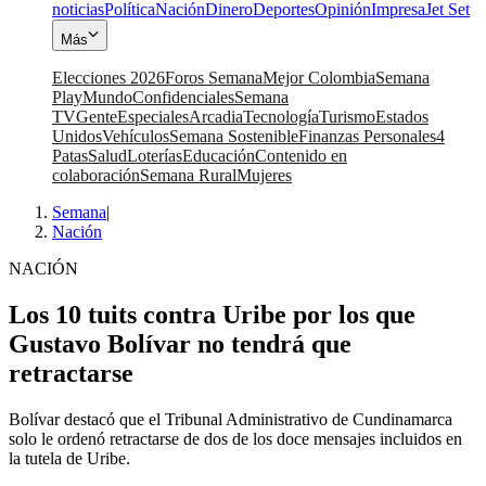
noticias
Política
Nación
Dinero
Deportes
Opinión
Impresa
Jet Set
Más
Elecciones 2026
Foros Semana
Mejor Colombia
Semana
Play
Mundo
Confidenciales
Semana
TV
Gente
Especiales
Arcadia
Tecnología
Turismo
Estados
Unidos
Vehículos
Semana Sostenible
Finanzas Personales
4
Patas
Salud
Loterías
Educación
Contenido en
colaboración
Semana Rural
Mujeres
Semana
|
Nación
NACIÓN
Los 10 tuits contra Uribe por los que
Gustavo Bolívar no tendrá que
retractarse
Bolívar destacó que el Tribunal Administrativo de Cundinamarca
solo le ordenó retractarse de dos de los doce mensajes incluidos en
la tutela de Uribe.