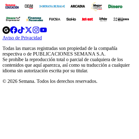
Opens
Opens
Opens
Opens
Opens
in
in
in
in
in
Aviso de Privacidad
Opens
new
new
new
new
new
in
window
window
window
window
window
Todas las marcas registradas son propiedad de la compañía
new
respectiva o de PUBLICACIONES SEMANA S.A.
window
Se prohíbe la reproducción total o parcial de cualquiera de los
contenidos que aquí aparezca, así como su traducción a cualquier
idioma sin autorización escrita por su titular.
© 2026 Semana. Todos los derechos reservados.