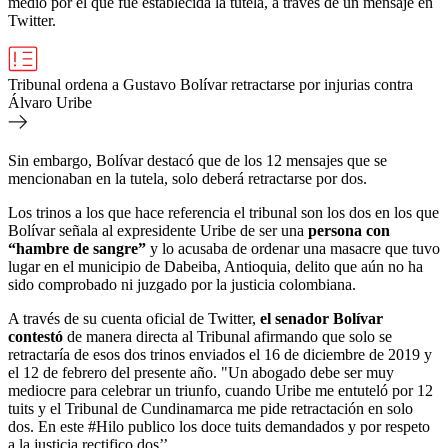
medio por el que fue establecida la tutela, a través de un mensaje en
Twitter.
Tribunal ordena a Gustavo Bolívar retractarse por injurias contra
Álvaro Uribe
Sin embargo, Bolívar destacó que de los 12 mensajes que se
mencionaban en la tutela, solo deberá retractarse por dos.
Los trinos a los que hace referencia el tribunal son los dos en los que
Bolívar señala al expresidente Uribe de ser una
persona con
“hambre de sangre”
y lo acusaba de ordenar una masacre que tuvo
lugar en el municipio de Dabeiba, Antioquia, delito que aún no ha
sido comprobado ni juzgado por la justicia colombiana.
A través de su cuenta oficial de Twitter,
el senador Bolívar
contestó
de manera directa al Tribunal afirmando que solo se
retractaría de esos dos trinos enviados el 16 de diciembre de 2019 y
el 12 de febrero del presente año. "Un abogado debe ser muy
mediocre para celebrar un triunfo, cuando Uribe me entuteló por 12
tuits y el Tribunal de Cundinamarca me pide retractación en solo
dos. En este #Hilo publico los doce tuits demandados y por respeto
a la justicia rectifico dos’’.