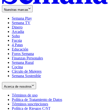
Nuestras marcas
Semana Play
Semana TV
Dinero
Arcadia
Soho
Opens
Fucsia
in
Opens
4 Patas
new
in
Educación
window
new
Foros Semana
window
Finanzas Personales
Semana Rural
Cocina
Círculo de Mujeres
Semana Sostenible
Acerca de nosotros
Términos de uso
Opens
Política de Tratamiento de Datos
in
Opens
Términos suscripciones
new
Opens
in
Política de Riesgos C/ST
window
in
Opens
new